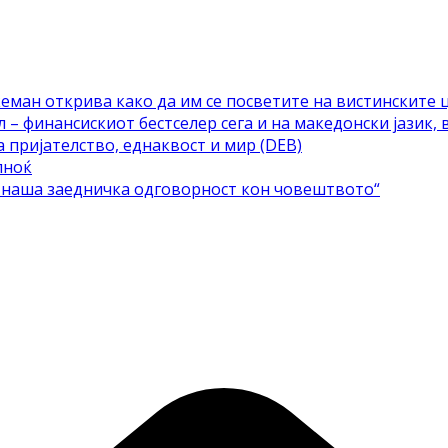
еман открива како да им се посветите на вистинските 
– финансискиот бестселер сега и на македонски јазик, 
а пријателство, еднаквост и мир (DEB)
лноќ
е наша заедничка одговорност кон човештвото“