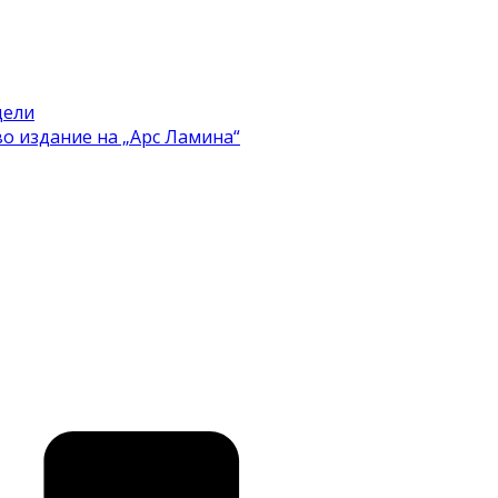
цели
во издание на „Арс Ламина“