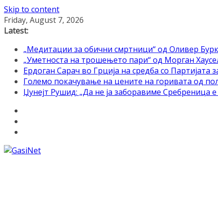
Skip to content
Friday, August 7, 2026
Latest:
„Медитации за обични смртници“ од Оливер Бурк
„Уметноста на трошењето пари“ од Морган Хаусел 
Ердоган Сарач во Грција на средба со Партијата з
Големо покачување на цените на горивата од по
Џунејт Рушид: „Да не ја заборавиме Сребреница 