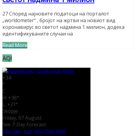
27 Според најновите податоци на порталот
„worldometer“ , бројот на жртви на новиот вид
коронавирус во светот надмина 1 милион, додека
идентификуваните случаи на
Read More
AQI
+
34
°
C
H:
+
36°
L:
+
21°
Skopje
Friday, 07 August
See 7-Day Forecast
Thu
Sat
Sun
Mon
Tue
Wed