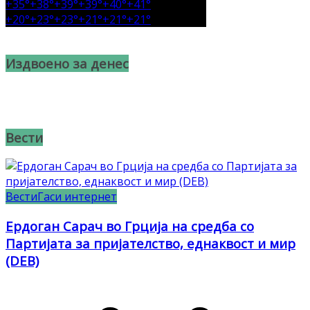
+
35°
+
38°
+
39°
+
39°
+
40°
+
41°
+
20°
+
23°
+
23°
+
21°
+
21°
+
21°
Издвоено за денес
Вести
Вести
Гаси интернет
Ердоган Сарач во Грција на средба со
Партијата за пријателство, еднаквост и мир
(DEB)