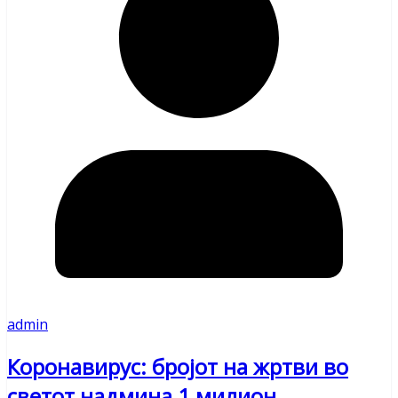
admin
Коронавирус: бројот на жртви во
светот надмина 1 милион