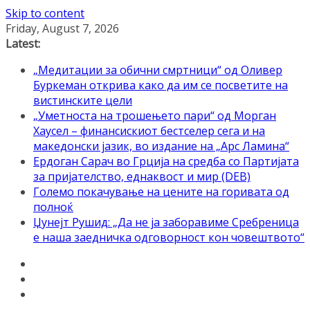
Skip to content
Friday, August 7, 2026
Latest:
„Медитации за обични смртници“ од Оливер
Буркеман открива како да им се посветите на
вистинските цели
„Уметноста на трошењето пари“ од Морган
Хаусел – финансискиот бестселер сега и на
македонски јазик, во издание на „Арс Ламина“
Ердоган Сарач во Грција на средба со Партијата
за пријателство, еднаквост и мир (DEB)
Големо покачување на цените на горивата од
полноќ
Џунејт Рушид: „Да не ја заборавиме Сребреница
е наша заедничка одговорност кон човештвото“