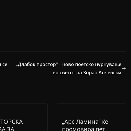
 се
„Длабок простор“ – ново поетско нурнување
во светот на Зоран Анчевски
ТОРСКА
„Арс Ламина“ ќе
ВА ЗА
промовира пет