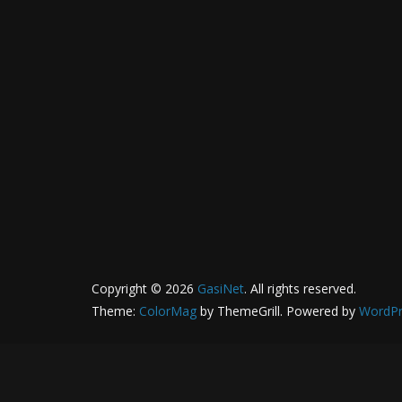
Copyright © 2026
GasiNet
. All rights reserved.
Theme:
ColorMag
by ThemeGrill. Powered by
WordPr
Користиме колачиња за да се погрижиме да ви го дадем
претпоставиме дека сте задоволни со неа. Со кликање н