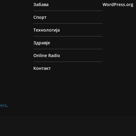
Забава
WordPress.org
Спорт
Технологија
Здравје
Online Radio
Контакт
ess
.
е најдоброто искуство на нашата веб-страница. Ако про
а „Прифати“, Вие се согласувате за употреба на сите ко