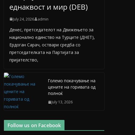
еднаквост и мир (DEB)
July 24, 2026
admin
Денес, претседателот на Движењето за
национално единство на Турците (ДНЕТ),
Ердоган Сарач, оствари средба со
претседателката на Партијата за
пријателство,
Големо покачување на
цените на горивата од
полноќ
July 13, 2026
Follow us on Facebook