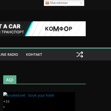
Macedonian
INE RADIO
КОНТАКТ
AQI
+
33
°