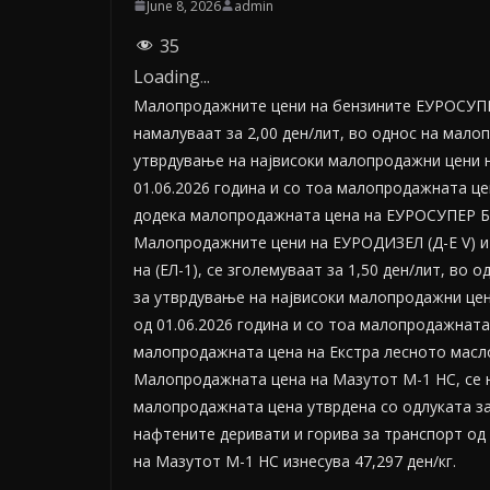
June 8, 2026
admin
35
Loading
.
.
.
Малопродажните цени на бензините ЕУРОСУПЕ
намалуваат за 2,00 ден/лит, во однос на мало
утврдување на највисоки малопродажни цени н
01.06.2026 година и со тоа малопродажната це
додека малопродажната цена на ЕУРОСУПЕР БС-
Малопродажните цени на ЕУРОДИЗЕЛ (Д-Е V) и
на (ЕЛ-1), се зголемуваат за 1,50 ден/лит, во
за утврдување на највисоки малопродажни цен
од 01.06.2026 година и со тоа малопродажната
малопродажната цена на Екстра лесното масло 
Малопродажната цена на Мазутот М-1 НС, се на
малопродажната цена утврдена со одлуката з
нафтените деривати и горива за транспорт од
на Мазутот М-1 НС изнесува 47,297 ден/кг.