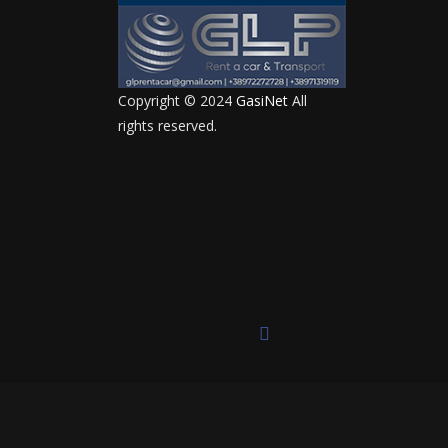
Copyright © 2024
GasiNet
All
rights reserved.
должите да ја користите оваа страница, ќе
лачиња.“
Прифати
Privacy policy