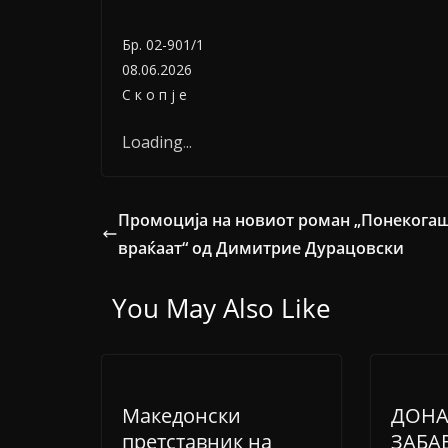
Бр. 02-901/1
08.06.2026
С к о п ј е
Loading
.
.
.
Промоција на новиот роман „Понекогаш
враќаат“ од Димитрие Дурацовски
You May Also Like
Македонски
ДОНА
претставник на
ЗАБА