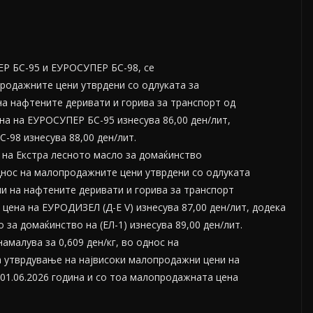
Р БС-95 и ЕУРОСУПЕР БС-98, се
продажните цени утврдени со одлуката за
а нафтените деривати и горива за транспорт од
на на ЕУРОСУПЕР БС-95 изнесува 86,00 ден/лит,
98 изнесува 88,00 ден/лит.
 на Екстра лесното масло за домаќинство
 однос на малопродажните цени утврдени со одлуката
и на нафтените деривати и горива за транспорт
 цена на ЕУРОДИЗЕЛ (Д-Е V) изнесува 87,00 ден/лит, додека
за домаќинство на (ЕЛ-1) изнесува 89,00 ден/лит.
малува за 0,609 ден/кг, во однос на
а утврдување на највисоки малопродажни цени на
 01.06.2026 година и со тоа малопродажната цена