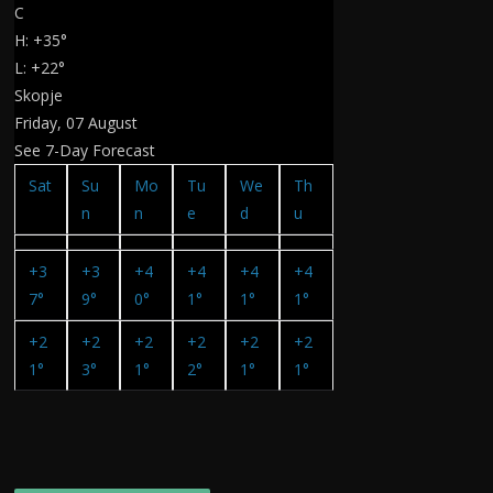
C
H:
+
35°
L:
+
22°
Skopje
Friday, 07 August
See 7-Day Forecast
Sat
Su
Mo
Tu
We
Th
n
n
e
d
u
+
3
+
3
+
4
+
4
+
4
+
4
7°
9°
0°
1°
1°
1°
+
2
+
2
+
2
+
2
+
2
+
2
1°
3°
1°
2°
1°
1°