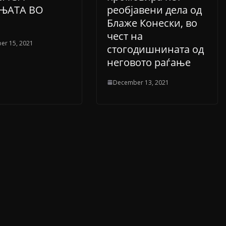
ЊАТА ВО
реобјавени дела од
Блаже Конески, во
чест на
er 15, 2021
стогодишнината од
неговото раѓање
December 13, 2021