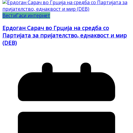
Вести
Гаси интернет
Ердоган Сарач во Грција на средба со
Партијата за пријателство, еднаквост и мир
(DEB)