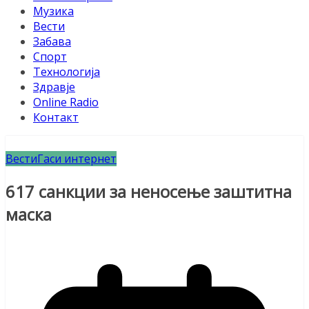
Музика
Вести
Забава
Спорт
Технологија
Здравје
Online Radio
Контакт
Вести
Гаси интернет
617 санкции за неносење заштитна
маска