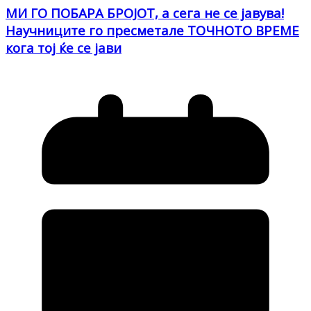
МИ ГО ПОБАРА БРОЈОТ, а сега не се јавува!
Научниците го пресметале ТОЧНОТО ВРЕМЕ
кога тој ќе се јави