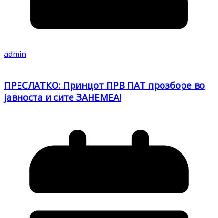
admin
ПРЕСЛАТКО: Принцот ПРВ ПАТ прозборе во
јавноста и сите ЗАНЕМЕА!