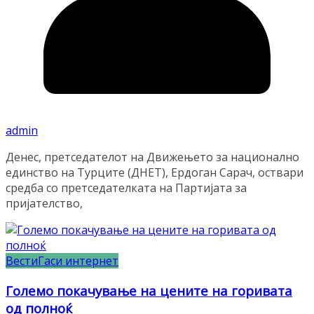
admin
Денес, претседателот на Движењето за национално
единство на Турците (ДНЕТ), Ердоган Сарач, оствари
средба со претседателката на Партијата за
пријателство,
Вести
Гаси интернет
Големо покачување на цените на горивата
од полноќ