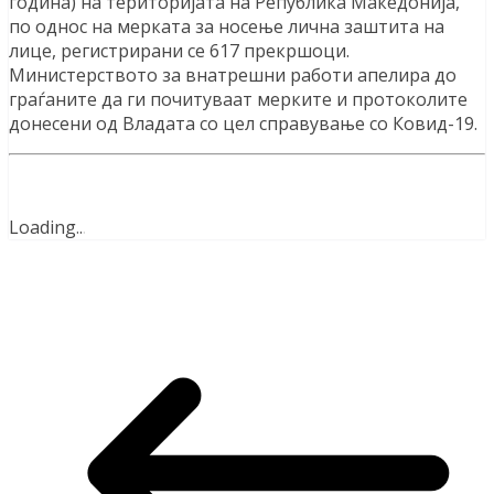
година) на територијата на Република Македонија,
по однос на мерката за носење лична заштита на
лице, регистрирани се 617 прекршоци.
Министерството за внатрешни работи апелира до
граѓаните да ги почитуваат мерките и протоколите
донесени од Владата со цел справување со Ковид-19.
Loading
.
.
.