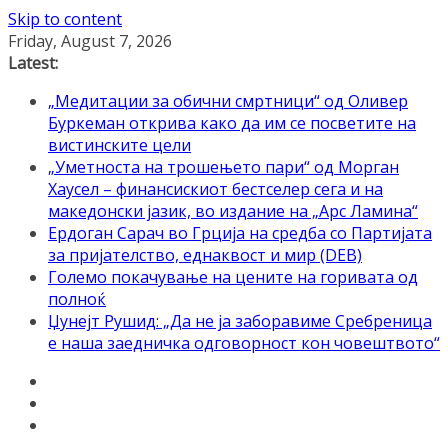
Skip to content
Friday, August 7, 2026
Latest:
„Медитации за обични смртници“ од Оливер
Буркеман открива како да им се посветите на
вистинските цели
„Уметноста на трошењето пари“ од Морган
Хаусел – финансискиот бестселер сега и на
македонски јазик, во издание на „Арс Ламина“
Ердоган Сарач во Грција на средба со Партијата
за пријателство, еднаквост и мир (DEB)
Големо покачување на цените на горивата од
полноќ
Џунејт Рушид: „Да не ја заборавиме Сребреница
е наша заедничка одговорност кон човештвото“