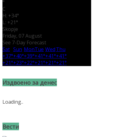
°
C
H:
+
34°
L:
+
21°
Skopje
Friday, 07 August
See 7-Day Forecast
Sat
Sun
Mon
Tue
Wed
Thu
+
37°
+
40°
+
39°
+
41°
+
41°
+
41°
+
21°
+
23°
+
22°
+
21°
+
21°
+
21°
Издвоено за денес
Loading
.
.
.
Вести