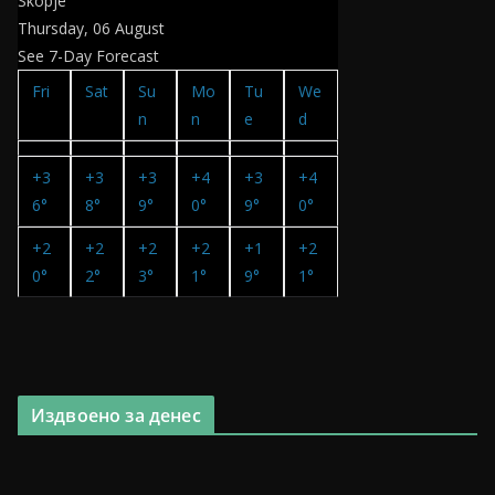
Skopje
Thursday, 06 August
See 7-Day Forecast
Fri
Sat
Su
Mo
Tu
We
n
n
e
d
+
3
+
3
+
3
+
4
+
3
+
4
6°
8°
9°
0°
9°
0°
+
2
+
2
+
2
+
2
+
1
+
2
0°
2°
3°
1°
9°
1°
Издвоено за денес