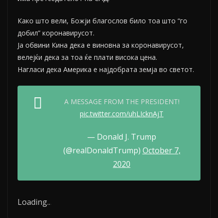
Како што вели, Божји благослов било тоа што “го
добил” коронавирусот.
Ја обвини Кина дека е виновна за коронавирусот,
велејќи дека за тоа ќе плати висока цена.
Нагласи дека Америка е најдобрата земја во светот.
A MESSAGE FROM THE PRESIDENT!
pic.twitter.com/uhLIcknAjT
— Donald J. Trump
(@realDonaldTrump)
October 7,
2020
Loading
.
.
.