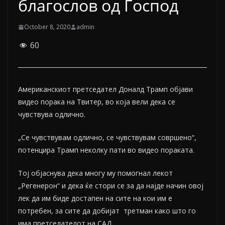
благослов од Господ
October 8, 2020
admin
60
Американскиот претседател Доналд Трамп објави
видео порака на Твитер, во која вели дека се
чувствува одлично.
„Се чувствувам одлично, се чувствувам совршено“,
потенцира Трамп неколку пати во видео пораката.
Тој објаснува дека многу му помогнал лекот
„Регенерон“ и дека ќе стори се за да најде начин овој
лек да им биде достапен на сите на кои им е
потребен, за сите да добијат третман како што го
има претседателот на САД.