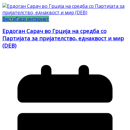
Вести
Гаси интернет
Ердоган Сарач во Грција на средба со
Партијата за пријателство, еднаквост и мир
(DEB)