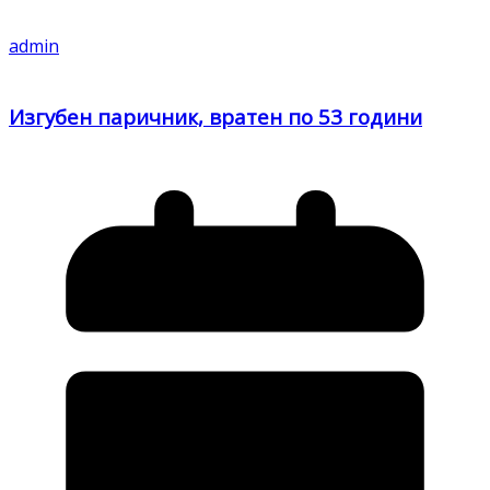
admin
Изгубен паричник, вратен по 53 години