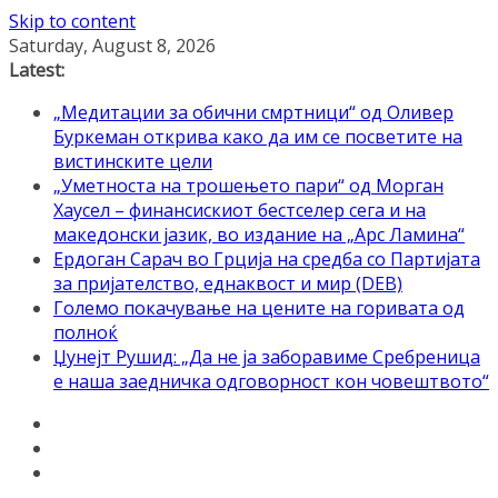
Skip to content
Saturday, August 8, 2026
Latest:
„Медитации за обични смртници“ од Оливер
Буркеман открива како да им се посветите на
вистинските цели
„Уметноста на трошењето пари“ од Морган
Хаусел – финансискиот бестселер сега и на
македонски јазик, во издание на „Арс Ламина“
Ердоган Сарач во Грција на средба со Партијата
за пријателство, еднаквост и мир (DEB)
Големо покачување на цените на горивата од
полноќ
Џунејт Рушид: „Да не ја заборавиме Сребреница
е наша заедничка одговорност кон човештвото“