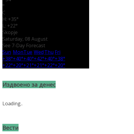
°
C
H:
+
35°
L:
+
22°
Skopje
Saturday, 08 August
See 7-Day Forecast
Sun
Mon
Tue
Wed
Thu
Fri
+
38°
+
40°
+
40°
+
42°
+
40°
+
38°
+
22°
+
20°
+
21°
+
21°
+
22°
+
20°
Издвоено за денес
Loading
.
.
.
Вести