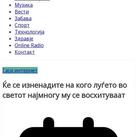
Музика
Вести
Забава
Спорт
Технологија
Здравје
Online Radio
Контакт
Гаси интернет
Ќе се изненадите на кого луѓето во
светот најмногу му се восхитуваат