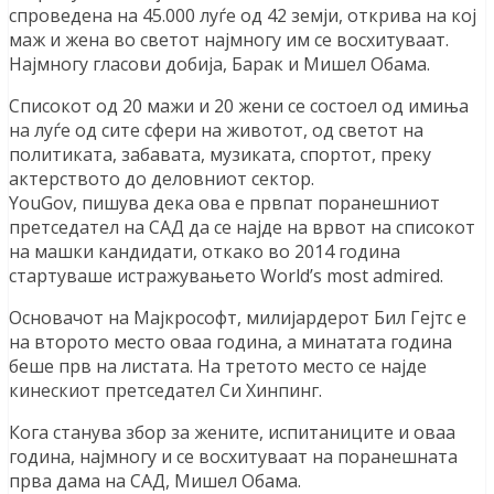
спроведена на 45.000 луѓе од 42 земји, открива на кој
маж и жена во светот најмногу им се восхитуваат.
Најмногу гласови добија, Барак и Мишел Обама.
Списокот од 20 мажи и 20 жени се состоел од имиња
на луѓе од сите сфери на животот, од светот на
политиката, забавата, музиката, спортот, преку
актерството до деловниот сектор.
YouGov, пишува дека ова е првпат поранешниот
претседател на САД да се најде на врвот на списокот
на машки кандидати, откако во 2014 година
стартуваше истражувањето World’s most admired.
Основачот на Мајкрософт, милијардерот Бил Гејтс е
на второто место оваа година, а минатата година
беше прв на листата. На третото место се најде
кинескиот претседател Си Xинпинг.
Кога станува збор за жените, испитаниците и оваа
година, најмногу и се восхитуваат на поранешната
прва дама на САД, Мишел Обама.