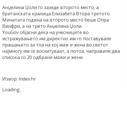
Анџелина Џоли го зазеде второто место, а
британската кралица Елизабета Втора третото.
Минатата година на второто место беше Опра
Винфри, а на трето Анџелина Џоли.
YouGov објасни дека на учесниците во
истражувањето им директно им го поставувале
прашањето за тоа на кој маж и жена во светот
најмногу им се восхитуваат, а потоа, направиле два
списока со 20 одбрани мажи и жени.
Извор: index.hr
Loading
.
.
.