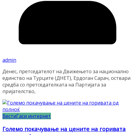
admin
Денес, претседателот на Движењето за национално
единство на Турците (ДНЕТ), Ердоган Сарач, оствари
средба со претседателката на Партијата за
пријателство,
Вести
Гаси интернет
Големо покачување на цените на горивата