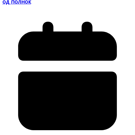
од полноќ