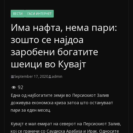
ВЕСТИ
ГАСИ ИНТЕРНЕТ
Има нафта, нема пари:
зошто се најдоа
заробени богатите
шеици во Кувајт
September 17, 2020
admin
92
Една од најбогатите земји во Персискиот Залив
доживува економска криза затоа што остануваат
пари за еден месец.
Кувајт е мал емират на северот на Персискиот Залив,
кој се граничи со Саудиска Арабија и Ирак. Односите