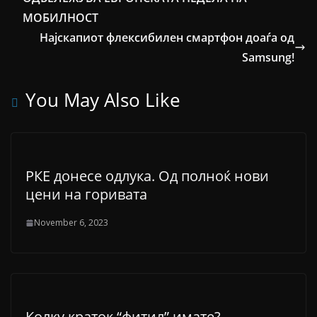
МОБИЛНОСТ
Најскапиот флексибилен смартфон доаѓа од
Samsung!
You May Also Like
РКЕ донесе одлука. Од полноќ нови
цени на горивата
November 6, 2023
Колку краток “фитил” имате?