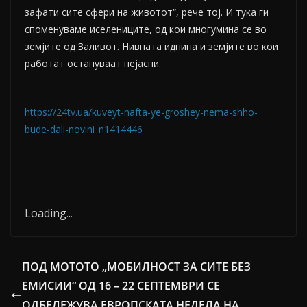
зафати сите сфери на животот“, рече тој. И тука ги
споменуваме иселениците, од кои многумина се во
земјите од Заливот. Нивната иднина и земјите во кои
работат остануваат нејасни.
https://24tv.ua/kuveyt-nafta-ye-groshey-nema-shho-
bude-dali-novini_n1414446
Loading
.
.
.
ПОД МОТОТО „МОБИЛНОСТ ЗА СИТЕ БЕЗ
ЕМИСИИ“ ОД 16 – 22 СЕПТЕМВРИ СЕ
ОДБЕЛЕЖУВА ЕВРОПСКАТА НЕДЕЛА НА