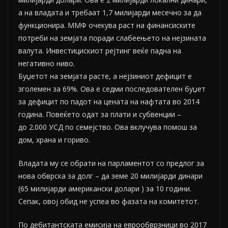
а на владата и требаат 1,7 милијарди месечно за да
функционира. ММФ очекува раст на финансиските
потреби на земјата поради слабеењето на нејзината
валута. Инвестицискиот рејтинг веќе падна на
негативно ниво.
Буџетот на земјата расте, а нејзиниот дефицит е
зголемен за 69%. Ова е седми последователен буџет
за дефицит по падот на цената на нафтата во 2014
година. Повеќето одат за плати и субвенции –
до 2.000 УСД по семејство. Ова вклучува помош за
дом, храна и гориво.
Владата му се обрати на парламентот со предлог за
нова обврска за долг – да земе 20 милијарди динари
(65 милијарди американски долари ) за 10 години.
Сепак, овој обид не успеа во фазата на комитетот.
По дебитантската емисија на еврообврзници во 2017