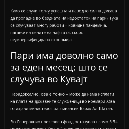
Како се случи толку успешна и наводно силна држава
да пропадне во бездната на недостаток на пари?
Т
ука
се случуваат многу работи – ковидна пандемија,
паѓање на цените на нафтата, скоро
недиверзифицирана економија.
Пари има доволно само
за еден месец: што се
случува во Кувајт
Парадоксално, ова е точно – може да нема исплати
на плата на државните службеници во ноември .Ова
го изјави министерот за финансии Барак Ал-Шитан.
Во Генералниот резервен фонд остануваат само 6,54
милијарди долари. Ова е 2 милијарди локални динари,