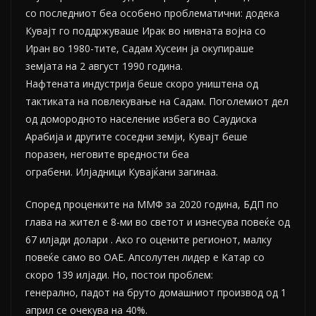
со последниот беа особено проблематични: додека
Кувајт го поддржуваше Ирак во нивната војна со
Иран во 1980-тите, Садам Хусеин ја окупираше
земјата на 2 август 1990 година.
Нафтената индустрија беше скоро уништена од
тактиката на повлекување на Садам. Поголемиот дел
од домородното население избега во Саудиска
Арабија и другите соседни земји, Кувајт беше
поразен, неговите вредности беа
ограбени. Илјадници Кувајќани загинаа.
Според проценките на ММФ за 2020 година, БДП по
глава на жител е 8-ми во светот и изнесува повеќе од
67 илјади долари . Ако го оцените регионот, малку
повеќе само во ОАЕ. Апсолутен лидер е Катар со
скоро 139 илјади. Но, постои проблем:
генерално, падот на бруто домашниот производ од 1
април се очекува на 40%.