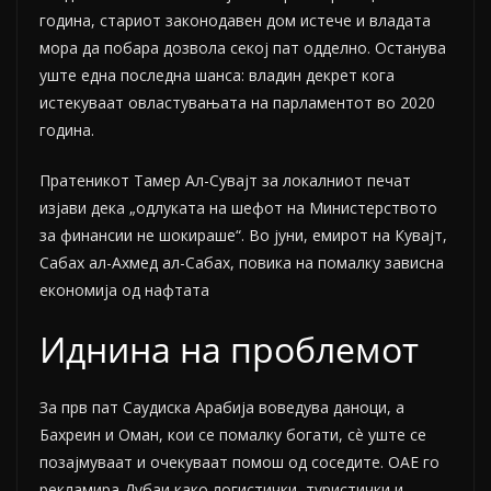
година, стариот законодавен дом истече и владата
мора да побара дозвола секој пат одделно. Останува
уште една последна шанса: владин декрет кога
истекуваат овластувањата на парламентот во 2020
година.
Пратеникот Тамер Ал-Сувајт за локалниот печат
изјави дека „одлуката на шефот на Министерството
за финансии не шокираше“. Во јуни, емирот на Кувајт,
Сабах ал-Ахмед ал-Сабах, повика на помалку зависна
економија од нафтата
Иднина на проблемот
За прв пат Саудиска Арабија воведува даноци, а
Бахреин и Оман, кои се помалку богати, сè уште се
позајмуваат и очекуваат помош од соседите. ОАЕ го
рекламира Дубаи како логистички, туристички и