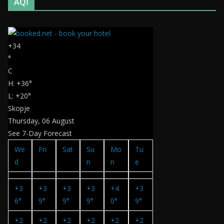
AQI
+
34
°
C
H:
+
36°
L:
+
20°
Skopje
Thursday, 06 August
See 7-Day Forecast
We
Fri
Sat
Su
Mo
Tu
d
n
n
e
+
3
+
3
+
3
+
3
+
4
+
3
6°
9°
9°
9°
0°
9°
+
2
+
2
+
2
+
2
+
2
+
2