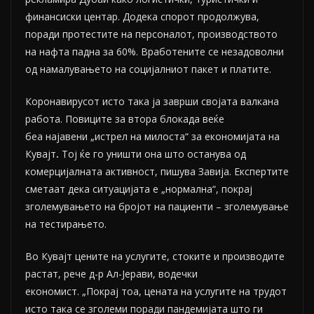
финансиски центар. Додека спорот продолжува,
поради протестите на персоналот, производството
на нафта падна за 60%. Вработените се незадоволни
од намалувањето на социјалниот пакет и платите.
Коронавирусот исто така ја заврши својата валкана
работа. Повиците за втора блокада веќе
беа најавени „истрел на милоста“ за економијата на
Кувајт
.
Тој ќе го уништи она што останува од
комерцијалната активност, пишува Завија. Експертите
сметаат дека ситуацијата е „нормална“, покрај
зголемувањето на бројот на пациенти – зголемување
на тестирањето.
Во Кувајт цените на услугите, стоките и производите
растат, рече д-р Ал-Jерави, водечки
економист. „Покрај тоа, цената на услугите на трудот
исто така се зголеми поради пандемијата што ги