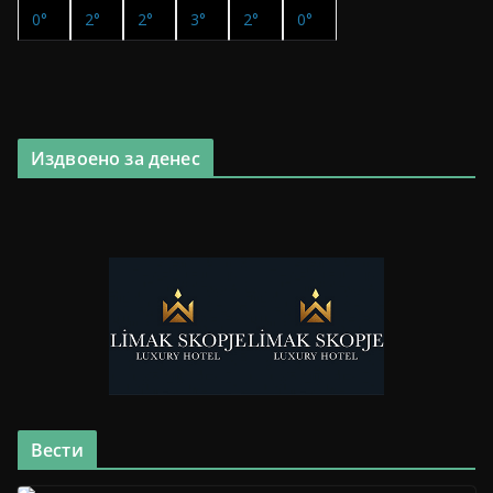
0°
2°
2°
3°
2°
0°
Издвоено за денес
Вести