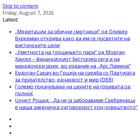
Skip to content
Friday, August 7, 2026
Latest:
„Медитации за обични смртници“ од Оливер
Буркеман открива како да им се посветите на
вистинските цели
„Уметноста на трошењето пари“ од Морган
Хаусел – финансискиот бестселер сега и на
македонски јазик, во издание на „Арс Ламина“
Ердоган Сарач во Грција на средба со Партијата
за пријателство, еднаквост и мир (DEB)
Големо покачување на цените на горивата од
полноќ
Џунејт Рушид: „Да не ја заборавиме Сребреница
е наша заедничка одговорност кон човештвото“