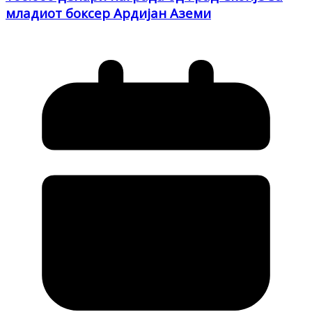
младиот боксер Ардијан Аземи