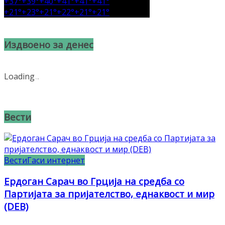
+
37°
+
39°
+
40°
+
41°
+
41°
+
41°
+
21°
+
23°
+
21°
+
22°
+
21°
+
21°
Издвоено за денес
Loading
.
.
.
Вести
Вести
Гаси интернет
Ердоган Сарач во Грција на средба со
Партијата за пријателство, еднаквост и мир
(DEB)