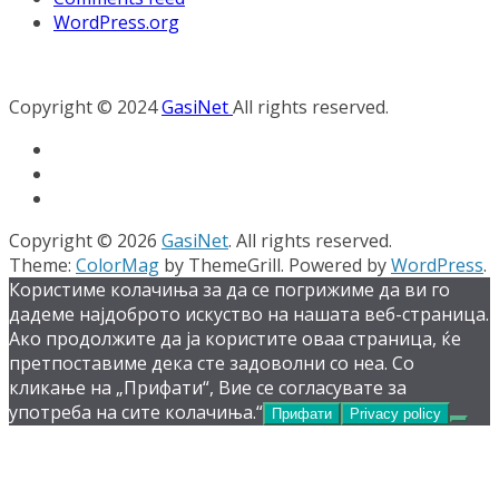
WordPress.org
Copyright © 2024
GasiNet
All rights reserved.
Copyright © 2026
GasiNet
. All rights reserved.
Theme:
ColorMag
by ThemeGrill. Powered by
WordPress
.
Користиме колачиња за да се погрижиме да ви го
дадеме најдоброто искуство на нашата веб-страница.
Ако продолжите да ја користите оваа страница, ќе
претпоставиме дека сте задоволни со неа. Со
кликање на „Прифати“, Вие се согласувате за
употреба на сите колачиња.“
Прифати
Privacy policy