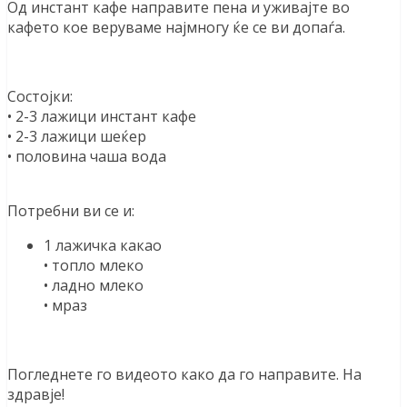
Од инстант кафе направите пена и уживајте во
кафето кое веруваме најмногу ќе се ви допаѓа.
Состојки:
• 2-3 лажици инстант кафе
• 2-3 лажици шеќер
• половина чаша вода
Потребни ви се и:
1 лажичка какао
• топло млеко
• ладно млеко
• мраз
Погледнете го видеото како да го направите. На
здравје!