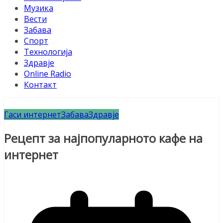
Музика
Вести
Забава
Спорт
Технологија
Здравје
Online Radio
Контакт
Гаси интернет
Забава
Здравје
Рецепт за најпопуларното кафе на
интернет