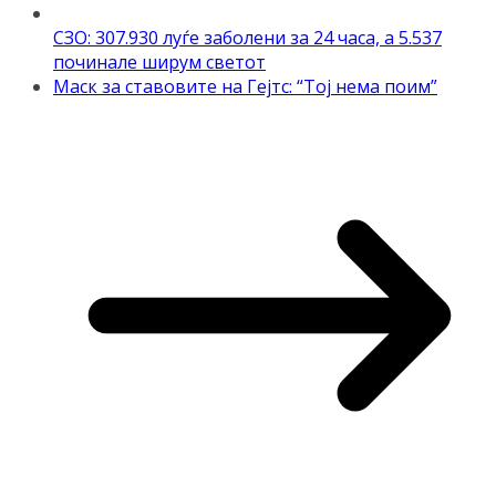
СЗО: 307.930 луѓе заболени за 24 часа, а 5.537
починале ширум светот
Маск за ставовите на Гејтс: “Тој нема поим”