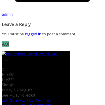
admin
Leave a Reply
You must be
logged in
to post a comment.
AQI
+
33
°
C
H:
+
35°
L:
+
22°
Skopje
Friday, 07 August
See 7-Day Forecast
Sat
Sun
Mon
Tue
Wed
Thu