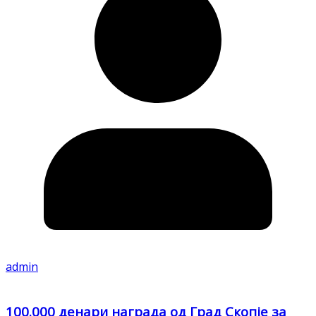
admin
100.000 денари награда од Град Скопје за