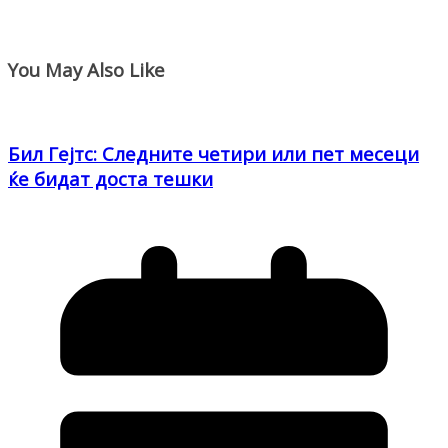
You May Also Like
Бил Гејтс: Следните четири или пет месеци
ќе бидат доста тешки