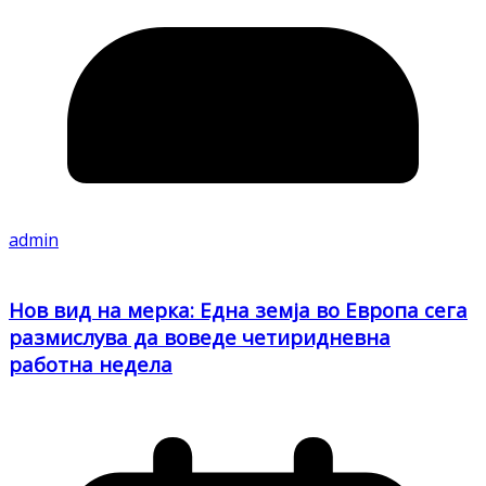
admin
Нов вид на мерка: Една земја во Европа сега
размислува да воведе четиридневна
работна недела