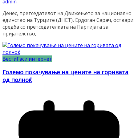
admin
Денес, претседателот на Движењето за национално
единство на Турците (ДНЕТ), Ердоган Сарач, оствари
средба со претседателката на Партијата за
пријателство,
Вести
Гаси интернет
Големо покачување на цените на горивата
од полноќ