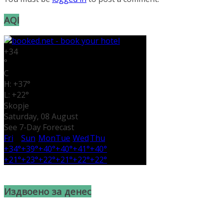
AQI
+
34
°
C
H:
+
37°
L:
+
22°
Skopje
Saturday, 08 August
See 7-Day Forecast
Fri
Sun
Mon
Tue
Wed
Thu
+
34°
+
39°
+
40°
+
40°
+
41°
+
40°
+
21°
+
23°
+
22°
+
21°
+
22°
+
22°
Издвоено за денес