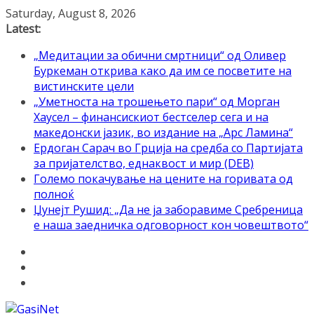
Skip
Saturday, August 8, 2026
to
Latest:
content
„Медитации за обични смртници“ од Оливер
Буркеман открива како да им се посветите на
вистинските цели
„Уметноста на трошењето пари“ од Морган
Хаусел – финансискиот бестселер сега и на
македонски јазик, во издание на „Арс Ламина“
Ердоган Сарач во Грција на средба со Партијата
за пријателство, еднаквост и мир (DEB)
Големо покачување на цените на горивата од
полноќ
Џунејт Рушид: „Да не ја заборавиме Сребреница
е наша заедничка одговорност кон човештвото“