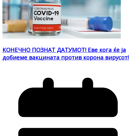
КОНЕЧНО ПОЗНАТ ДАТУМОТ! Еве кога ќе ја
добиеме вакцината против корона вирусот!