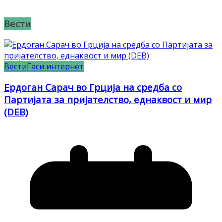
Вести
Вести
Гаси интернет
Ердоган Сарач во Грција на средба со
Партијата за пријателство, еднаквост и мир
(DEB)