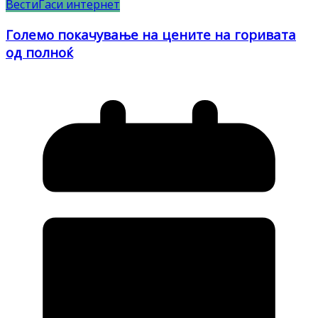
Вести
Гаси интернет
Големо покачување на цените на горивата
од полноќ