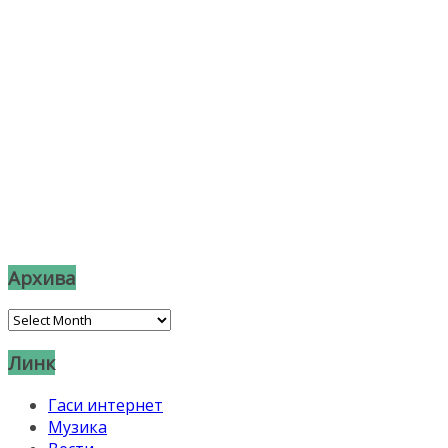
Архива
Архива
Линк
Гаси интернет
Музика