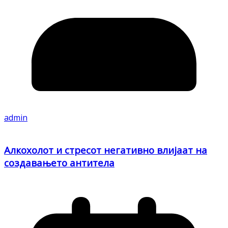
admin
Алкохолот и стресот негативно влијаат на
создавањето антитела