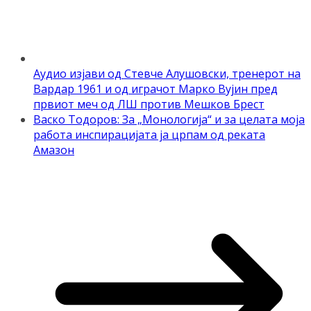
Аудио изјави од Стевче Алушовски, тренерот на
Вардар 1961 и од играчот Марко Вујин пред
првиот меч од ЛШ против Мешков Брест
Васко Тодоров: За „Монологија“ и за целата моја
работа инспирацијата ја црпам од реката
Амазон