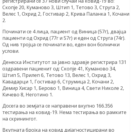
регистрирани се 37 нови случаи на ковид-19 во:
Скопје 20, Куманово 3, Штип 1, Тетово 3, Струга 2,
Велес 1, Охрид 2, Гостивар 2, Крива Паланка 1, Кочани
2.
Починати се 4 лица, пациент од Виница (57г), двајца
пациенти од Охрид (77г и 57г) и еден од Струга (74г).
Од нив тројца се починати во, еден вон болнички
услови.
Денеска Институтот за јавно здравје регистрира 131
оздравени пациенит од: Скопје 41, Куманово 34,
Штип 5, Прилеп 6, Тетово 13, Велес 1, Охрид 3,
Кавадарци 1, Гостивар 6, Струмица 2, Кочани 2,
Демир Хисар 1, Берово 1, Виница 4, Свети Николе 2,
Кичево 8, Неготино 1.
Досега во земјата се направени вкупно 166.356
тестирања на ковид-19. Нема тестирања во рамките
на скринингот.
Вкупната бројка на ковид дијагностицирани во