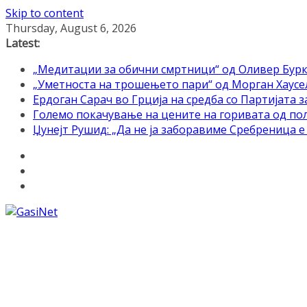
Skip to content
Thursday, August 6, 2026
Latest:
„Медитации за обични смртници“ од Оливер Бурк
„Уметноста на трошењето пари“ од Морган Хаусел 
Ердоган Сарач во Грција на средба со Партијата з
Големо покачување на цените на горивата од по
Џунејт Рушид: „Да не ја заборавиме Сребреница 