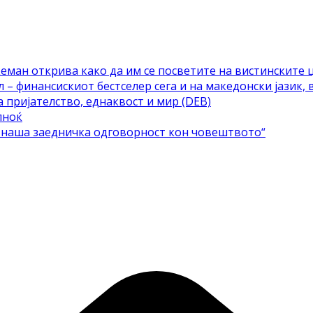
еман открива како да им се посветите на вистинските 
– финансискиот бестселер сега и на македонски јазик, 
а пријателство, еднаквост и мир (DEB)
лноќ
е наша заедничка одговорност кон човештвото“