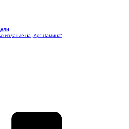
цели
во издание на „Арс Ламина“