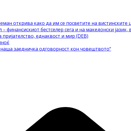
еман открива како да им се посветите на вистинските 
– финансискиот бестселер сега и на македонски јазик, 
а пријателство, еднаквост и мир (DEB)
лноќ
е наша заедничка одговорност кон човештвото“