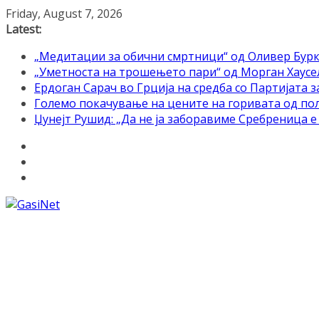
Skip
Friday, August 7, 2026
to
Latest:
content
„Медитации за обични смртници“ од Оливер Бурк
„Уметноста на трошењето пари“ од Морган Хаусел 
Ердоган Сарач во Грција на средба со Партијата з
Големо покачување на цените на горивата од по
Џунејт Рушид: „Да не ја заборавиме Сребреница 