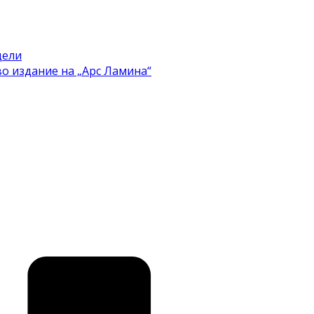
цели
во издание на „Арс Ламина“