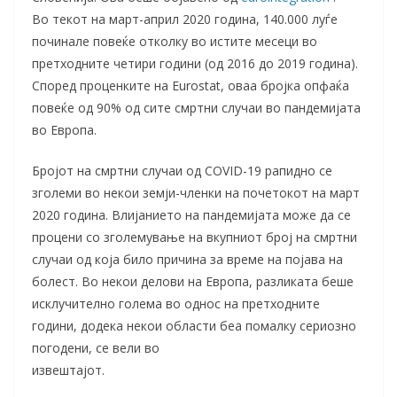
Во текот на март-април 2020 година, 140.000 луѓе
починале повеќе отколку во истите месеци во
претходните четири години (од 2016 до 2019 година).
Според проценките на Eurostat, оваа бројка опфаќа
повеќе од 90% од сите смртни случаи во пандемијата
во Европа.
Бројот на смртни случаи од COVID-19 рапидно се
зголеми во некои земји-членки на почетокот на март
2020 година. Влијанието на пандемијата може да се
процени со зголемување на вкупниот број на смртни
случаи од која било причина за време на појава на
болест. Во некои делови на Европа, разликата беше
исклучително голема во однос на претходните
години, додека некои области беа помалку сериозно
погодени, се вели во
извештајот.