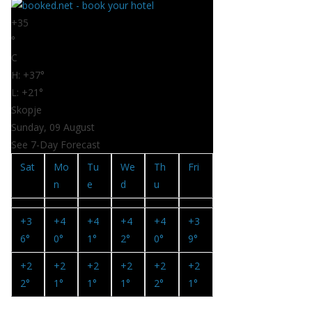
+
35
°
C
H:
+
37°
L:
+
21°
Skopje
Sunday, 09 August
See 7-Day Forecast
Sat
Mo
Tu
We
Th
Fri
n
e
d
u
+
3
+
4
+
4
+
4
+
4
+
3
6°
0°
1°
2°
0°
9°
+
2
+
2
+
2
+
2
+
2
+
2
2°
1°
1°
1°
2°
1°