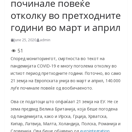
починале повеќе
отколку во претходните
години во март и април
June 25, 2020
admin
51
Според мониторингот, смртноста во текот на
пандемијата COVID-19 е многу поголема отколку во
истиот период претходните години. Поточно, во само
21 земја на Европската унија во март и април, 140.000
луѓе починале повеќе од вообичаеното.
Ова се податоци што опфаќаат 21 земја на ЕУ. Не се
зема предвид Велика Британија, која беше погодена
од пандемијата, како и Ирска, Грција, Хрватска,
Кипар, Латвија, Малта, Холандија, Полска, Романија и
Словенија. Ова беше објавено од
eurointegration
.