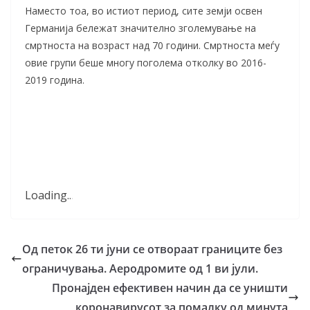
Наместо тоа, во истиот период, сите земји освен
Германија бележат значително зголемување на
смртноста на возраст над 70 години. Смртноста меѓу
овие групи беше многу поголема отколку во 2016-
2019 година.
Loading
.
.
.
Од петок 26 ти јуни се отвораат границите без
ограничувања. Аеродромите од 1 ви јули.
Пронајден ефективен начин да се уништи
коронавирусот за помалку од минута