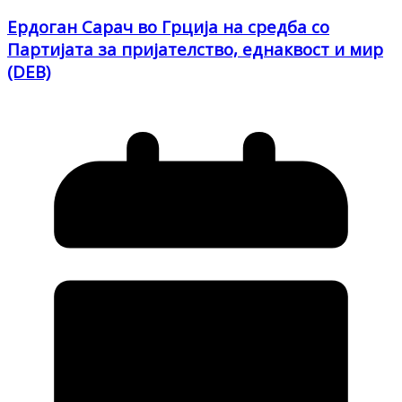
Ердоган Сарач во Грција на средба со
Партијата за пријателство, еднаквост и мир
(DEB)