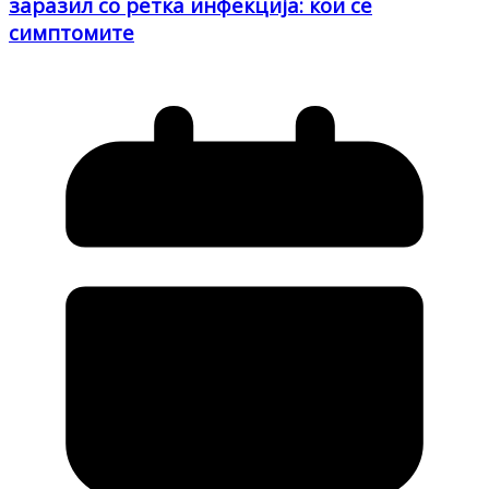
заразил со ретка инфекција: кои се
симптомите