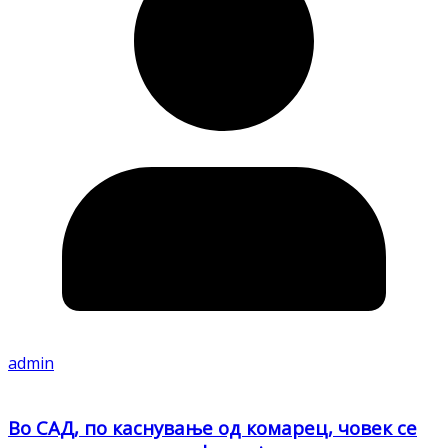
admin
Во САД, по каснување од комарец, човек се