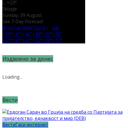
L:
+
23°
Skopje
Sunday, 09 August
See 7-Day Forecast
Mon
Tue
Wed
Thu
Fri
Sat
+
39°
+
41°
+
42°
+
40°
+
37°
+
36°
+
21°
+
21°
+
21°
+
22°
+
20°
+
17°
Издвоено за денес
Loading
.
.
.
Вести
Вести
Гаси интернет