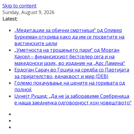
Skip to content
Sunday, August 9, 2026
Latest:
„Медитации за обични смртници“ од Оливер
Буркеман открива како да им се посветите на
вистинските цели
„Уметноста на трошењето пари“ од Морган
Хаусел – финансискиот бестселер сега и на
македонски јазик, во издание на „Арс Ламина“
Ердоган Сарач во Грција на средба со Партијата
за пријателство, еднаквост и мир (DEB)
Големо покачување на цените на горивата од
полноќ
Џунејт Рушид: „Да не ја заборавиме Сребреница
е наша заедничка одговорност кон човештвото“