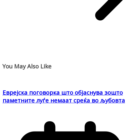
You May Also Like
Еврејска поговорка што објаснува зошто
паметните луѓе немаат среќа во љубовта