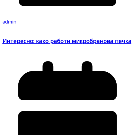
admin
Интересно: како работи микробранова печка