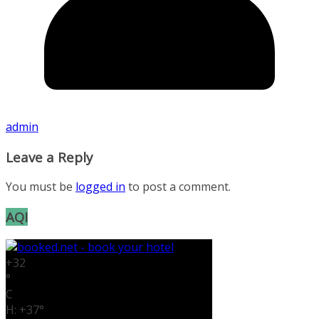
admin
Leave a Reply
You must be
logged in
to post a comment.
AQI
+
32
°
C
H:
+
37°