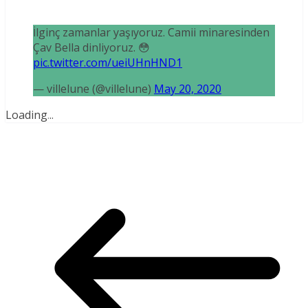
İlginç zamanlar yaşıyoruz. Camii minaresinden
Çav Bella dinliyoruz. 😳
pic.twitter.com/ueiUHnHND1
— villelune (@villelune)
May 20, 2020
Loading
.
.
.