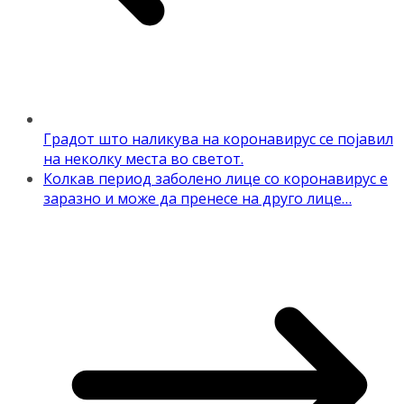
Градот што наликува на коронавирус се појавил
на неколку места во светот.
Колкав период заболено лице со коронавирус е
заразно и може да пренесе на друго лице…