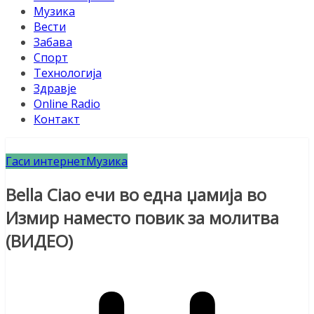
Музика
Вести
Забава
Спорт
Технологија
Здравје
Online Radio
Контакт
Гаси интернет
Музика
Bella Ciao ечи во една џамија во
Измир наместо повик за молитва
(ВИДЕО)