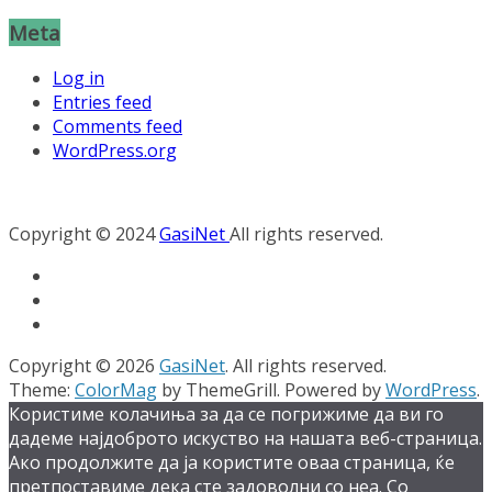
Meta
Log in
Entries feed
Comments feed
WordPress.org
Copyright © 2024
GasiNet
All rights reserved.
Copyright © 2026
GasiNet
. All rights reserved.
Theme:
ColorMag
by ThemeGrill. Powered by
WordPress
.
Користиме колачиња за да се погрижиме да ви го
дадеме најдоброто искуство на нашата веб-страница.
Ако продолжите да ја користите оваа страница, ќе
претпоставиме дека сте задоволни со неа. Со