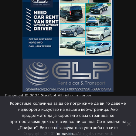
Copyright © 2024
GasiNet
All rights reserved.
Користиме колачиња за да се погрижиме да ви го дадеме
најдоброто искуство на нашата веб-страница. Ако
продолжите да ја користите оваа страница, ќе
претпоставиме дека сте задоволни со неа. Со кликање на
„Прифати“, Вие се согласувате за употреба на сите
Copyright © 2026
GasiNet
. All rights reserved.
колачиња.“