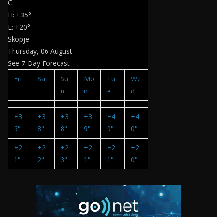
C
H:
+
35°
L:
+
20°
Skopje
Thursday, 06 August
See 7-Day Forecast
Fri
Sat
Su
Mo
Tu
We
n
n
e
d
+
3
+
3
+
3
+
3
+
4
+
4
6°
8°
8°
9°
0°
0°
+
2
+
2
+
2
+
2
+
2
+
2
1°
2°
3°
1°
1°
0°