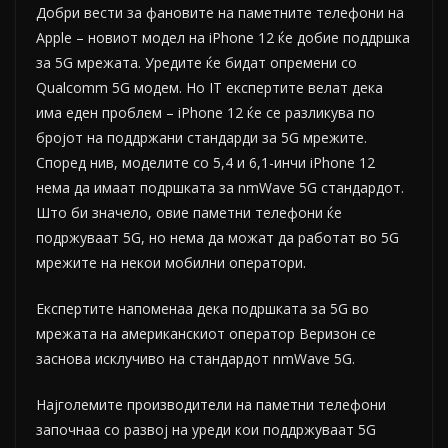
Добри вести за фановите на паметните телефони на
Apple – новиот модел на iPhone 12 ќе добие поддршка
за 5G мрежата. Уредите ќе бидат опремени со
Qualcomm 5G модем. Но IT eкспертите велат дека
има еден проблем – iPhone 12 ќе се разликува по
бројот на поддржани стандарди за 5G мрежите.
Според нив, моделите со 5,4 и 6,1-инчи iPhone 12
нема да имаат подршката за nmWave 5G стандардот.
Што би значело, овие паметни телефони ќе
подржуваат 5G, но нема да можат да работат во 5G
мрежите на некои мобилни оператори.
Експертите напоменаа дека подршката за 5G во
мрежата на американскиот оператор Веризон се
заснова исклучиво на стандардот nmWave 5G.
Најголемите производители на паметни телефони
започнаа со развој на уреди кои поддржуваат 5G