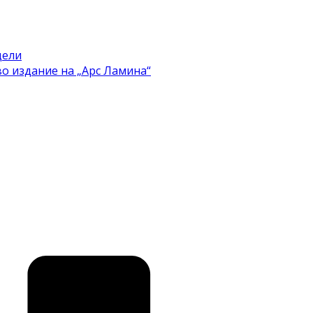
цели
во издание на „Арс Ламина“