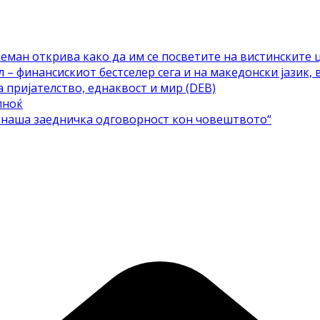
еман открива како да им се посветите на вистинските 
– финансискиот бестселер сега и на македонски јазик, 
а пријателство, еднаквост и мир (DEB)
лноќ
е наша заедничка одговорност кон човештвото“