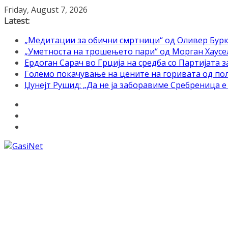
Skip
Friday, August 7, 2026
to
Latest:
content
„Медитации за обични смртници“ од Оливер Бурк
„Уметноста на трошењето пари“ од Морган Хаусел 
Ердоган Сарач во Грција на средба со Партијата з
Големо покачување на цените на горивата од по
Џунејт Рушид: „Да не ја заборавиме Сребреница 