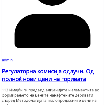
admin
Регулаторна комисија одлучи. Од
полноќ нови цени на горивата
113 Имајќи ги предвид влијанијата н елементите во
формирањето на цените нанафтените деривати
според Методологијата, малопродажните цени на