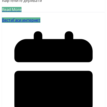
нафтените деривати
Read More
Вести
Гаси интернет