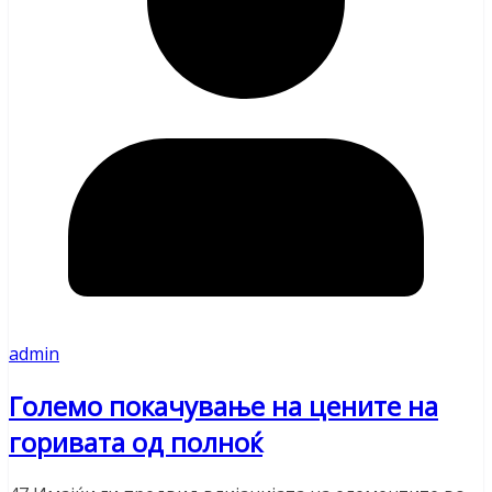
admin
Големо покачување на цените на
горивата од полноќ