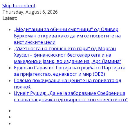
Skip to content
Thursday, August 6, 2026
Latest:
„Медитации за обични смртници“ од Оливер
Буркеман открива како да им се посветите на
вистинските цели
„Уметноста на трошењето пари“ од Морган
Хаусел – финансискиот бестселер сега и на
македонски јазик, во издание на „Арс Ламина“
Ердоган Сарач во Грција на средба со Партијата
за пријателство, еднаквост и мир (DEB)
Големо покачување на цените на горивата од
полноќ
Џунејт Рушид: „Да не ја заборавиме Сребреница
е наша заедничка одговорност кон човештвото“