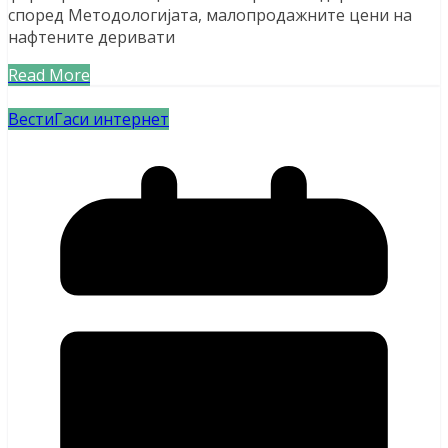
според Методологијата, малопродажните цени на
нафтените деривати
Read More
Вести
Гаси интернет