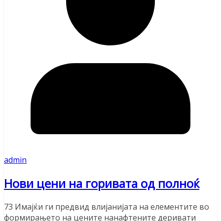
admin
Нови цени на горивата од полноќ
73 Имајќи ги предвид влијанијата на елементите во
формирањето на цените нанафтените деривати