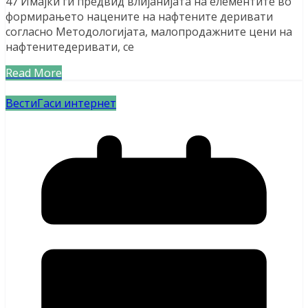
47 Имајќи ги предвид влијанијата на елементите во
формирањето нацените на нафтените деривати
согласно Методологијата, малопродажните цени на
нафтенитедеривати, се
Read More
Вести
Гаси интернет