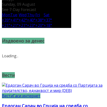
Sunday, 09 August
See 7-Day Forecast
Mon
Tue
Wed
Thu
Fri
Sat
+
39°
+
41°
+
42°
+
40°
+
38°
+
37°
+
21°
+
21°
+
21°
+
23°
+
20°
+
18°
Издвоено за денес
Loading
.
.
.
Вести
Вести
Гаси интернет
Ердоган Сарач во Грција на средба со