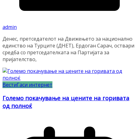
admin
Денес, претседателот на Движењето за национално
единство на Турците (ДНЕТ), Ердоган Сарач, оствари
средба со претседателката на Партијата за
пријателство,
Вести
Гаси интернет
Големо покачување на цените на горивата
од полноќ