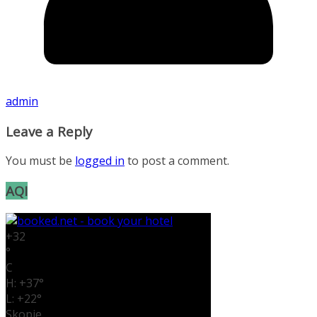
admin
Leave a Reply
You must be
logged in
to post a comment.
AQI
+
32
°
C
H:
+
37°
L:
+
22°
Skopje