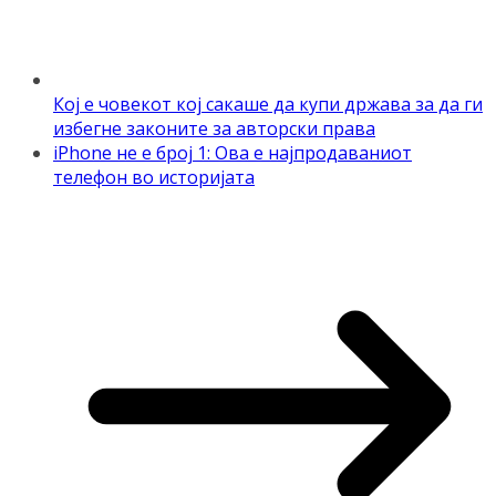
Кој е човекот кој сакаше да купи држава за да ги
избегне законите за авторски права
iPhone не е број 1: Ова е најпродаваниот
телефон во историјата