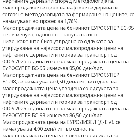
нафтените деривати според Методологијата,
малопродажните цени на нафтените деривати
согласно Методологијата за формирање на цените, се
намалуваат во просек за 1,78%.
Малопродажната цена на бензинот ЕУРОСУПЕР БС-95
не се менува, односно останува на исто
ниво, како што била утврдена со одлуката за
утврдување на највисоки малопродажни цени на
нафтените деривати и горива за транспорт од
04.05.2026 година и со тоа малопродажната цена на
ЕУРОСУПЕР БС-95 изнесува 85,00 ден/лит.
Малопродажната цена на бензинот ЕУРОСУПЕР
БС-98, се намалува за 0,50 ден/лит, во однос на
малопродажната цена утврдена со одлуката за
утврдување на највисоки малопродажни цени на
нафтените деривати и горива за транспорт од
04.05.2026 година и со тоа малопродажната цена на
ЕУРОСУПЕР БС-98 изнесува 86,50 ден/лит.
Малопродажната цена на ЕУРОДИЗЕЛ (Д-Е V), се
намалува за 4,00 ден/лит, во однос на
малопродажната цена утврдена со одлуката за