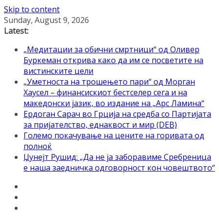
Skip to content
Sunday, August 9, 2026
Latest:
„Медитации за обични смртници“ од Оливер
Буркеман открива како да им се посветите на
вистинските цели
„Уметноста на трошењето пари“ од Морган
Хаусел – финансискиот бестселер сега и на
македонски јазик, во издание на „Арс Ламина“
Ердоган Сарач во Грција на средба со Партијата
за пријателство, еднаквост и мир (DEB)
Големо покачување на цените на горивата од
полноќ
Џунејт Рушид: „Да не ја заборавиме Сребреница
е наша заедничка одговорност кон човештвото“