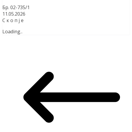
Бр. 02-735/1
11.05.2026
С к о п ј е
Loading
.
.
.