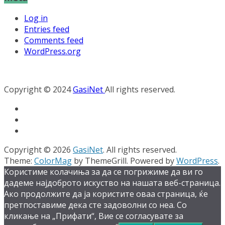
Log in
Entries feed
Comments feed
WordPress.org
Copyright © 2024
GasiNet
All rights reserved.
Copyright © 2026
GasiNet
. All rights reserved.
Theme:
ColorMag
by ThemeGrill. Powered by
WordPress
.
Користиме колачиња за да се погрижиме да ви го
дадеме најдоброто искуство на нашата веб-страница.
Ако продолжите да ја користите оваа страница, ќе
претпоставиме дека сте задоволни со неа. Со
кликање на „Прифати“, Вие се согласувате за