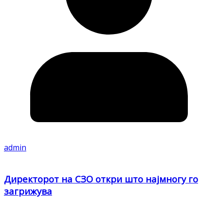
admin
Директорот на СЗО откри што најмногу го
загрижува