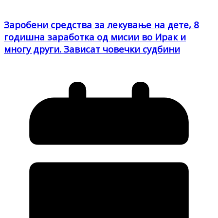
Заробени средства за лекување на дете, 8
годишна заработка од мисии во Ирак и
многу други. Зависат човечки судбини