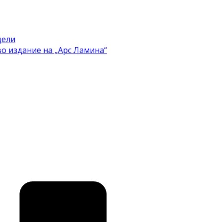
цели
во издание на „Арс Ламина“