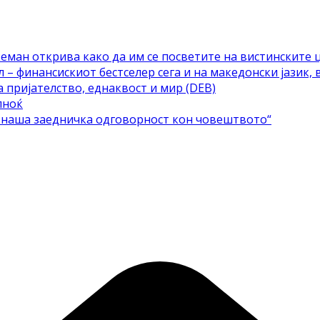
еман открива како да им се посветите на вистинските 
– финансискиот бестселер сега и на македонски јазик, 
а пријателство, еднаквост и мир (DEB)
лноќ
е наша заедничка одговорност кон човештвото“