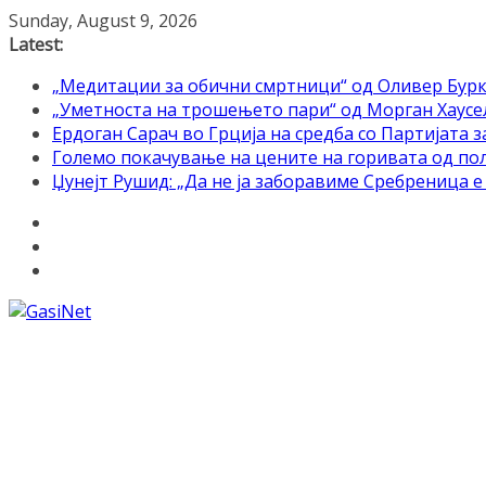
Skip
Sunday, August 9, 2026
to
Latest:
content
„Медитации за обични смртници“ од Оливер Бурк
„Уметноста на трошењето пари“ од Морган Хаусел 
Ердоган Сарач во Грција на средба со Партијата з
Големо покачување на цените на горивата од по
Џунејт Рушид: „Да не ја заборавиме Сребреница 