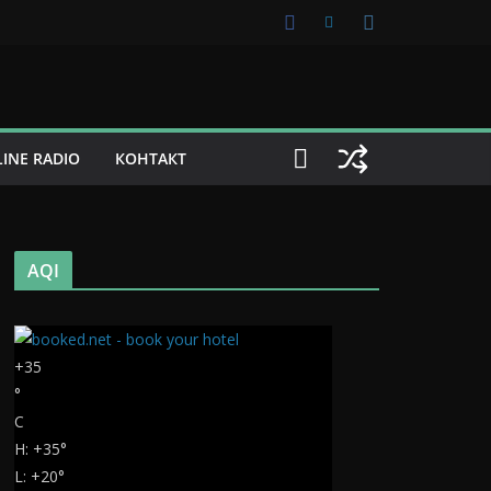
INE RADIO
КОНТАКТ
AQI
+
35
°
C
H:
+
35°
L:
+
20°