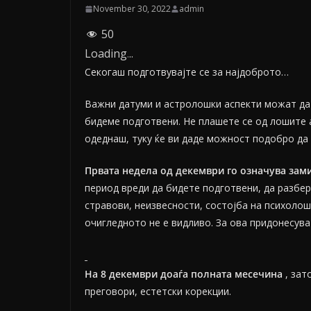
November 30, 2022
admin
50
Loading
.
.
.
Секогаш подготвувајте се за најдоброто…
Важни датуми и астролошки аспекти можат да 
бидеме подготвени. Не плашете се од лошите а
одеднаш, туку ќе ви даде можност подобро да 
Првата недела од декември го означува зам
период вреди да бидете подготвени, да разбе
стравови, неизвесности, состојба на психолош
очигледното не е видливо. За ова придонесува
На 8 декември доаѓа полната месечина
, зат
преговори, естетски корекции.