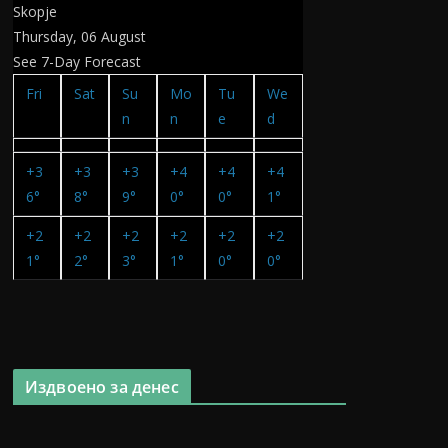
Skopje
Thursday, 06 August
See 7-Day Forecast
Fri
Sat
Su
Mo
Tu
We
n
n
e
d
+
3
+
3
+
3
+
4
+
4
+
4
6°
8°
9°
0°
0°
1°
+
2
+
2
+
2
+
2
+
2
+
2
1°
2°
3°
1°
0°
0°
Издвоено за денес