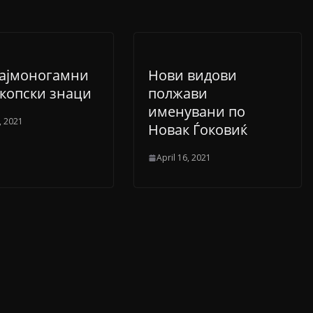
најмоногамни
Нови видови
копски знаци
полжави
именувани по
, 2021
Новак Ѓоковиќ
April 16, 2021