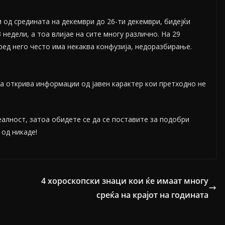
 од средината на декември до 26-ти декември, бидејќи
недели, а тоа влијае на сите многу различно. На 29
пред него често има некаква конфузија, недоразбирање.
а открива информации од јавен карактер кои претходно не
алност, затоа обидете се да се поставите за подобри
од никаде!
4 хороскопски знаци кои ќе имаат многу
среќа на крајот на годината