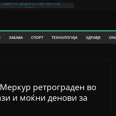
 Грција на средба со Партијата за
наквост и мир (DEB)
е на цените на горивата од полноќ
а не ја заборавиме Сребреница е наша
орност кон човештвото“
бични смртници“ од Оливер
 како да им се посветите на
И
ЗАБАВА
СПОРТ
ТЕХНОЛОГИЈА
ЗДРАВЈЕ
ONL
рошењето пари“ од Морган Хаусел –
тселер сега и на македонски јазик, во
Ламина“
 Меркур ретрограден во
зи и моќни денови за