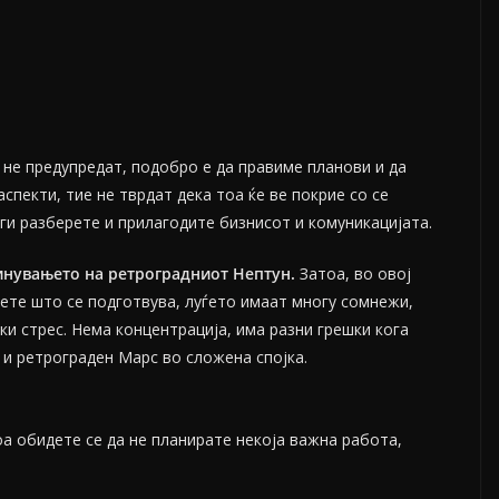
не предупредат, подобро е да правиме планови и да
спекти, тие не тврдат дека тоа ќе ве покрие со се
ги разберете и прилагодите бизнисот и комуникацијата.
инувањето на ретроградниот Нептун.
Затоа, во овој
рете што се подготвува, луѓето имаат многу сомнежи,
ки стрес. Нема концентрација, има разни грешки кога
 и ретрограден Марс во сложена спојка.
оа обидете се да не планирате некоја важна работа,