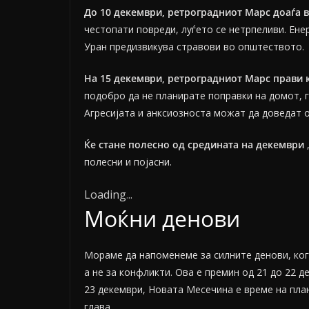
До 10 декември, ретроградниот Марс доаѓа в
честопати повреди, луѓето се нетрпеливи. Ене
Уран предизвикува стравови во општеството.
На 15 декември, ретроградниот Марс прави 
подобро да не планирате поправки на домот, 
Агресијата и анксиозноста можат да доведат о
Ќе стане полесно од средината на декември
полесни и појасни.
Loading
.
.
.
Моќни денови
Мораме да напоменеме за силните денови, ког
а не за конфликти. Ова е премин од 21 до 22 д
23 декември, Новата Месечина е време на пла
глава.