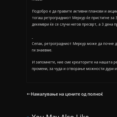
Подобро е да правите активни планови и акции
тогаш ретроградниот Меркур ќе пристигне за 3 
декември ќе се случи негов пресврт, а 3 дена 
Сепак, ретроградниот Меркур може да почне д
ги знаевме.
И запомнете, ние сме креаторите на нашата ре
промени, за чуда и отворање можности дури и 
Намалување на цените од полноќ