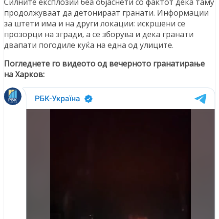
Силните експлозии беа објаснети со фактот дека таму
продолжуваат да детонираат гранати. Информации
за штети има и на други локации: искршени се
прозорци на згради, а се зборува и дека гранати
двапати погодиле куќа на една од улиците.
Погледнете го видеото од вечерното гранатирање
на Харков: