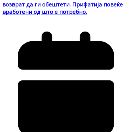
возврат да ги обештети. Прифатија повеќе
вработени од што е потребно.