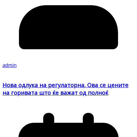
admin
Нова одлука на регулаторна. Ова се цените
на горивата што ќе важат од полноќ