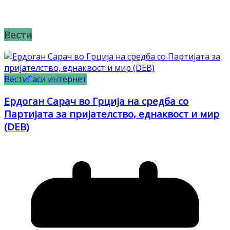
Вести
Вести
Гаси интернет
Ердоган Сарач во Грција на средба со
Партијата за пријателство, еднаквост и мир
(DEB)