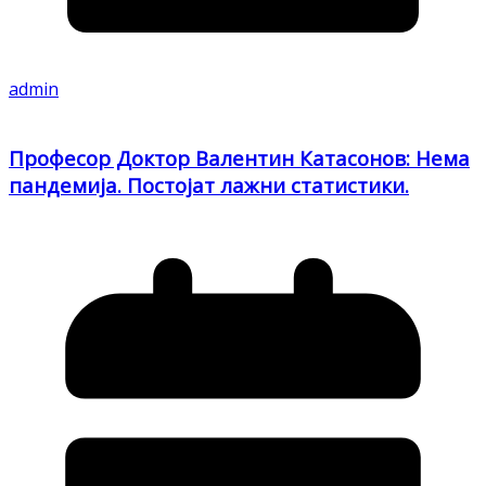
admin
Професор Доктор Валентин Катасонов: Нема
пандемија. Постојат лажни статистики.