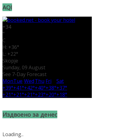
AQI
+
34
°
C
H:
+
36°
L:
+
22°
Skopje
Sunday, 09 August
See 7-Day Forecast
Mon
Tue
Wed
Thu
Fri
Sat
+
39°
+
41°
+
42°
+
40°
+
38°
+
37°
+
21°
+
21°
+
21°
+
23°
+
20°
+
18°
Издвоено за денес
Loading
.
.
.