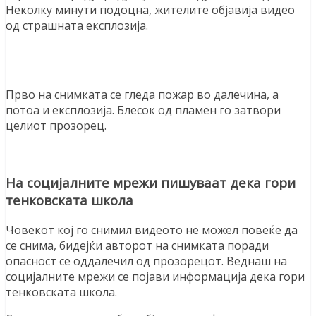
Неколку минути подоцна, жителите објавија видео
од страшната експлозија.
Прво на снимката се гледа пожар во далечина, а
потоа и експлозија. Блесок од пламен го затвори
целиот прозорец.
На социјалните мрежи пишуваат дека гори
тенковската школа
Човекот кој го снимил видеото не можел повеќе да
се снима, бидејќи авторот на снимката поради
опасност се оддалечил од прозорецот. Веднаш на
социјалните мрежи се појави информација дека гори
тенковската школа.