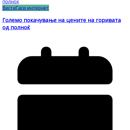
Вести
Гаси интернет
Големо покачување на цените на горивата
од полноќ