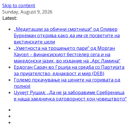
Skip to content
Sunday, August 9, 2026
Latest:
„Медитации за обични смртници“ од Оливер
Буркеман открива како да им се посветите на
вистинските цели
„Уметноста на трошењето пари“ од Морган
Хаусел – финансискиот бестселер сега и на
македонски јазик, во издание на „Арс Ламина“
Ердоган Сарач во Грција на средба со Партијата
за пријателство, еднаквост и мир (DEB)
Големо покачување на цените на горивата од
полноќ
Џунејт Рушид: „Да не ја заборавиме Сребреница
е наша заедничка одговорност кон човештвото“