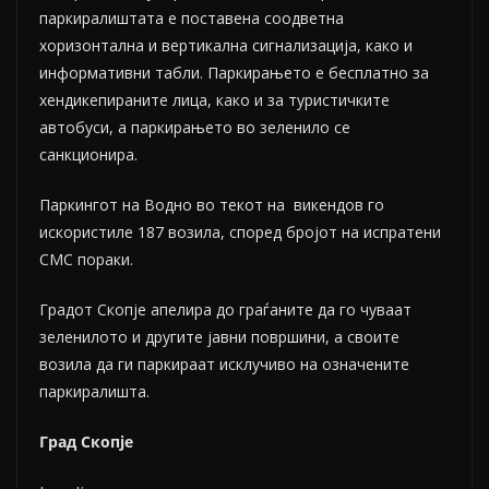
паркиралиштата е поставена соодветна
хоризонтална и вертикална сигнализација, како и
информативни табли. Паркирањето е бесплатно за
хендикепираните лица, како и за туристичките
автобуси, а паркирањето во зеленило се
санкционира.
Паркингот на Водно во текот на викендов го
искористиле 187 возила, според бројот на испратени
СМС пораки.
Градот Скопје апелира до граѓаните да го чуваат
зеленилото и другите јавни површини, а своите
возила да ги паркираат исклучиво на означените
паркиралишта.
Град Скопје