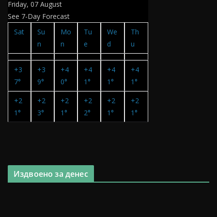
Friday, 07 August
See 7-Day Forecast
Sat
Su
Mo
Tu
We
Th
n
n
e
d
u
+
3
+
3
+
4
+
4
+
4
+
4
7°
9°
0°
1°
1°
1°
+
2
+
2
+
2
+
2
+
2
+
2
1°
3°
1°
2°
1°
1°
Издвоено за денес