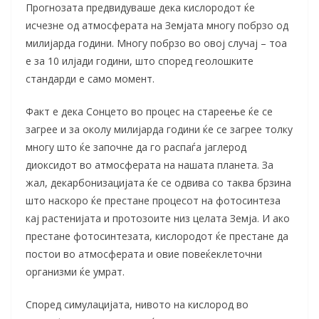
Прогнозата предвидуваше дека кислородот ќе
исчезне од атмосферата на Земјата многу побрзо од
милијарда години. Многу побрзо во овој случај – тоа
е за 10 илјади години, што според геолошките
стандарди е само момент.
Факт е дека Сонцето во процес на стареење ќе се
загрее и за околу милијарда години ќе се загрее толку
многу што ќе започне да го распаѓа јаглерод
диоксидот во атмосферата на нашата планета. За
жал, декарбонизацијата ќе се одвива со таква брзина
што наскоро ќе престане процесот на фотосинтеза
кај растенијата и протозоите низ целата Земја. И ако
престане фотосинтезата, кислородот ќе престане да
постои во атмосферата и овие повеќеклеточни
организми ќе умрат.
Според симулацијата, нивото на кислород во