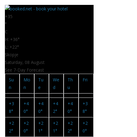
+
35
°
C
H:
+
36°
L:
+
22°
Skopje
Saturday, 08 August
See 7-Day Forecast
Su
Mo
Tu
We
Th
Fri
n
n
e
d
u
+
3
+
4
+
4
+
4
+
4
+
3
8°
0°
0°
2°
0°
8°
+
2
+
2
+
2
+
2
+
2
+
2
2°
0°
1°
1°
2°
0°