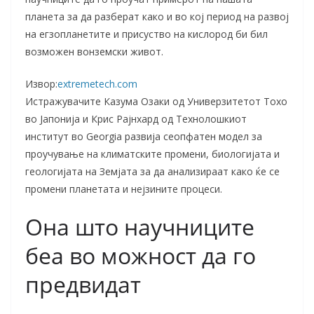
планета за да разберат како и во кој период на развој
на егзопланетите и присуство на кислород би бил
возможен вонземски живот.
Извор:
extremetech.com
Истражувачите Казума Озаки од Универзитетот Тохо
во Јапонија и Крис Рајнхард од Технолошкиот
институт во Georgia развија сеопфатен модел за
проучување на климатските промени, биологијата и
геологијата на Земјата за да анализираат како ќе се
промени планетата и нејзините процеси.
Она што научниците
беа во можност да го
предвидат