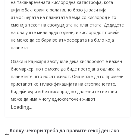
на таканаречената кислородна катастрофа, кога
цијанобактериите релативно брзо ја заситија
атмосферата на планетата Земја со кислород и го
сменија текот на еволуцијата на планетата. Додадете
на ова уште милијарда години, и кислородот повеќе
не може да се бара во атмосферата на било која
планета.
Озаки и Рајнхард заклучиле дека кислородот е важен
биомаркер, но не може да биде постојана одлика на
планетите што носат живот. Ова може да го промени
пристапот кон класификацијата на егзопланетите,
бидејќи дури и без кислород во далечните светови
може да има многу едноклеточен живот.
Loading
.
.
.
Kолку чекори треба да правите секој ден ако