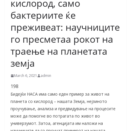
кислород, само
бактериите ќе
преживеат: научниците
го пресметаа рокот на
траење на планетата
земја
March 6, 2021
admin
198
Бидејќи НАСА има само еден пример за живот на
планета со кислород – нашата Земја, нејзиното
проучување, анализа и предвидување на процесите
може да помогне во потрагата по живот во
универзумот. Затоа, агенцијата им наложи на
научниците да го проучат примерот на нашата