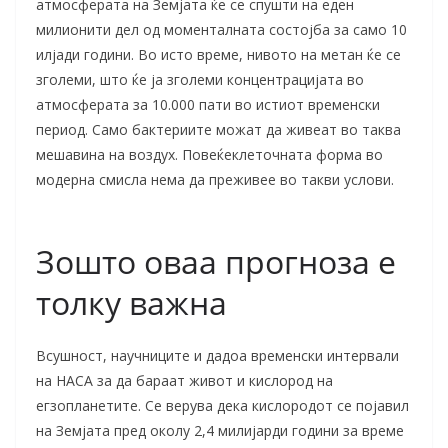
атмосферата на Земјата ќе се спушти на еден
милионити дел од моменталната состојба за само 10
илјади години. Во исто време, нивото на метан ќе се
зголеми, што ќе ја зголеми концентрацијата во
атмосферата за 10.000 пати во истиот временски
период. Само бактериите можат да живеат во таква
мешавина на воздух. Повеќеклеточната форма во
модерна смисла нема да преживее во такви услови.
Зошто оваа прогноза е
толку важна
Всушност, научниците и дадоа временски интервали
на НАСА за да бараат живот и кислород на
егзопланетите. Се верува дека кислородот се појавил
на Земјата пред околу 2,4 милијарди години за време