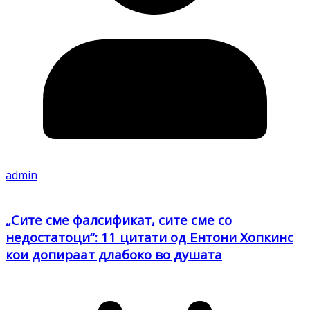
admin
„Сите сме фалсификат, сите сме со
недостатоци“: 11 цитати од Ентони Хопкинс
кои допираат длабоко во душата