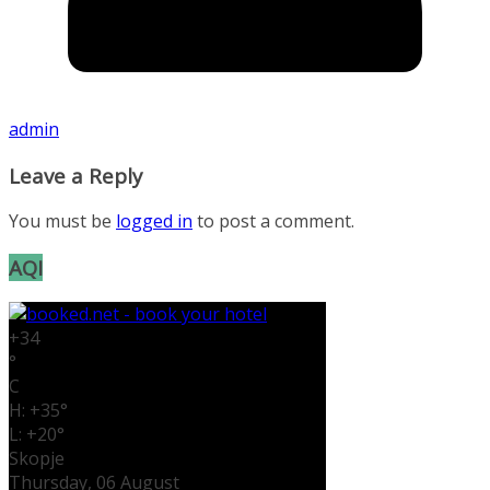
admin
Leave a Reply
You must be
logged in
to post a comment.
AQI
+
34
°
C
H:
+
35°
L:
+
20°
Skopje
Thursday, 06 August