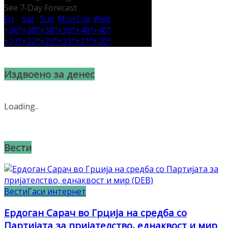
See 7-Day Forecast
Fri
Sat
Sun
Mon
Tue
Wed
+
36°
+
38°
+
38°
+
39°
+
40°
+
40°
+
21°
+
22°
+
23°
+
21°
+
21°
+
20°
Издвоено за денес
Loading
.
.
.
Вести
Вести
Гаси интернет
Ердоган Сарач во Грција на средба со
Партијата за пријателство, еднаквост и мир