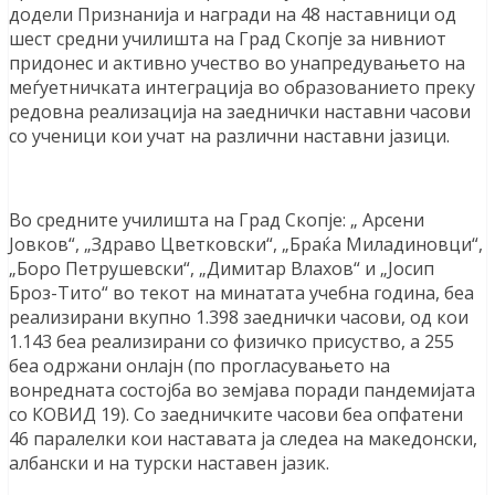
додели Признанија и награди на 48 наставници од
шест средни училишта на Град Скопје за нивниот
придонес и активно учество во унапредувањето на
меѓуетничката интеграција во образованието преку
редовна реализација на заеднички наставни часови
со ученици кои учат на различни наставни јазици.
Во средните училишта на Град Скопје: „ Арсени
Јовков“, „Здраво Цветковски“, „Браќа Миладиновци“,
„Боро Петрушевски“, „Димитар Влахов“ и „Јосип
Броз-Тито“ во текот на минатата учебна година, беа
реализирани вкупно 1.398 заеднички часови, од кои
1.143 беа реализирани со физичко присуство, а 255
беа одржани онлајн (по прогласувањето на
вонредната состојба во земјава поради пандемијата
со КОВИД 19). Со заедничките часови беа опфатени
46 паралелки кои наставата ја следеа на македонски,
албански и на турски наставен јазик.