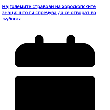
Најголемите стравови на хороскопските
знаци: што ги спречува да се отворат во
љубовта