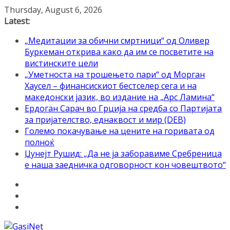
Skip
Thursday, August 6, 2026
to
Latest:
content
„Медитации за обични смртници“ од Оливер
Буркеман открива како да им се посветите на
вистинските цели
„Уметноста на трошењето пари“ од Морган
Хаусел – финансискиот бестселер сега и на
македонски јазик, во издание на „Арс Ламина“
Ердоган Сарач во Грција на средба со Партијата
за пријателство, еднаквост и мир (DEB)
Големо покачување на цените на горивата од
полноќ
Џунејт Рушид: „Да не ја заборавиме Сребреница
е наша заедничка одговорност кон човештвото“