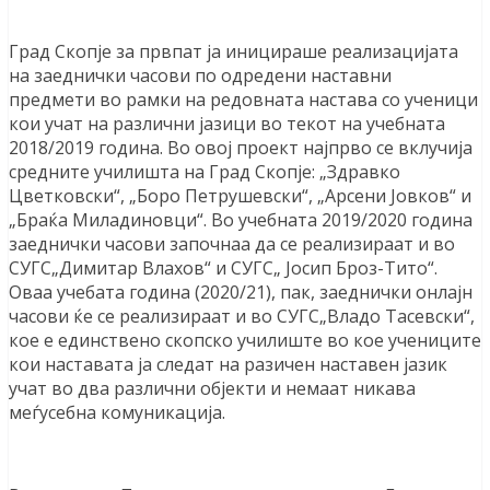
Град Скопје за првпат ја иницираше реализацијата
на заеднички часови по одредени наставни
предмети во рамки на редовната настава со ученици
кои учат на различни јазици во текот на учебната
2018/2019 година. Во овој проект најпрво се вклучија
средните училишта на Град Скопје: „Здравко
Цветковски“, „Боро Петрушевски“, „Арсени Јовков“ и
„Браќа Миладиновци“. Во учебната 2019/2020 година
заеднички часови започнаа да се реализираат и во
СУГС„Димитар Влахов“ и СУГС„ Јосип Броз-Тито“.
Оваа учебата година (2020/21), пак, заеднички онлајн
часови ќе се реализираат и во СУГС„Владо Тасевски“,
кое е единствено скопско училиште во кое учениците
кои наставата ја следат на разичен наставен јазик
учат во два различни објекти и немаат никава
меѓусебна комуникација.