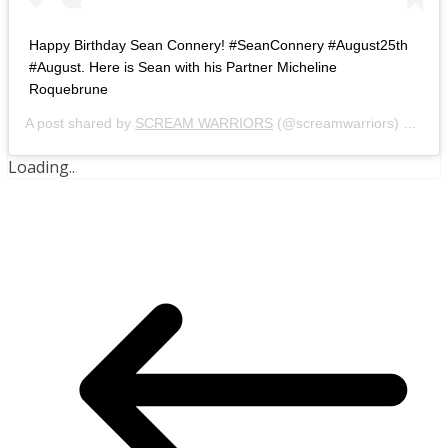
Happy Birthday Sean Connery! #SeanConnery #August25th
#August. Here is Sean with his Partner Micheline
Roquebrune
A post shared by
SCREAM WARRIORS
(@screamwarriors) on
Aug
Loading
.
.
.