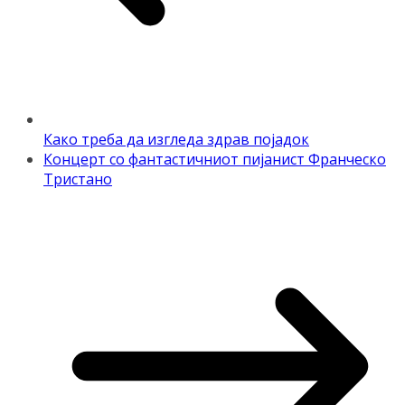
Како треба да изгледа здрав појадок
Концерт со фантастичниот пијанист Франческо
Тристано