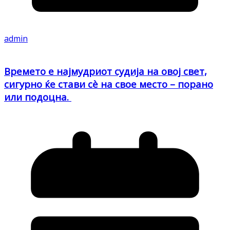
admin
Времето е најмудриот судија на овој свет,
сигурно ќе стави сè на свое место – порано
или подоцна.