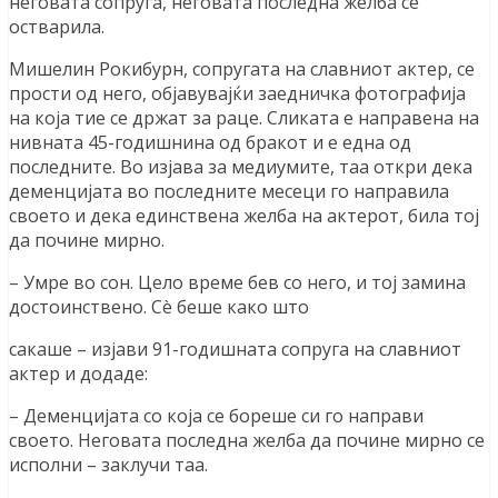
неговата сопруга, неговата последна желба се
остварила.
Мишелин Рокибурн, сопругата на славниот актер, се
прости од него, објавувајќи заедничка фотографија
на која тие се држат за раце. Сликата е направена на
нивната 45-годишнина од бракот и е една од
последните. Во изјава за медиумите, таа откри дека
деменцијата во последните месеци го направила
своето и дека единствена желба на актерот, била тој
да почине мирно.
– Умре во сон. Цело време бев со него, и тој замина
достоинствено. Сè беше како што
сакаше – изјави 91-годишната сопруга на славниот
актер и додаде:
– Деменцијата со која се бореше си го направи
своето. Неговата последна желба да почине мирно се
исполни – заклучи таа.