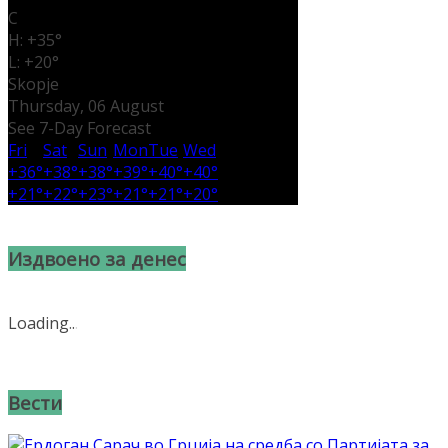
C
H:
+
35°
L:
+
20°
Skopje
Thursday, 06 August
See 7-Day Forecast
Fri
Sat
Sun
Mon
Tue
Wed
+
36°
+
38°
+
38°
+
39°
+
40°
+
40°
+
21°
+
22°
+
23°
+
21°
+
21°
+
20°
Издвоено за денес
Loading
.
.
.
Вести