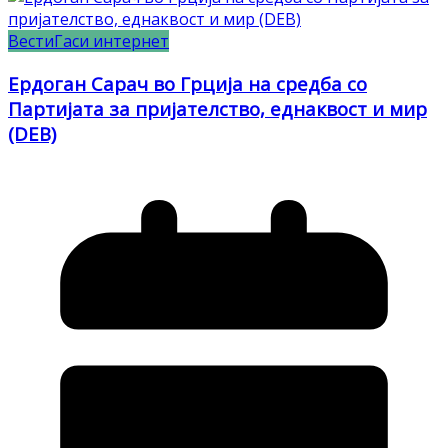
Вести
Гаси интернет
Ердоган Сарач во Грција на средба со
Партијата за пријателство, еднаквост и мир
(DEB)