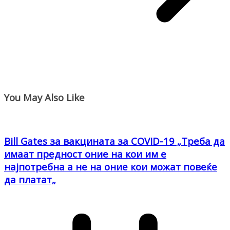
You May Also Like
Bill Gates за вакцината за COVID-19 „Треба да
имаат предност оние на кои им е
најпотребна а не на оние кои можат повеќе
да платат„