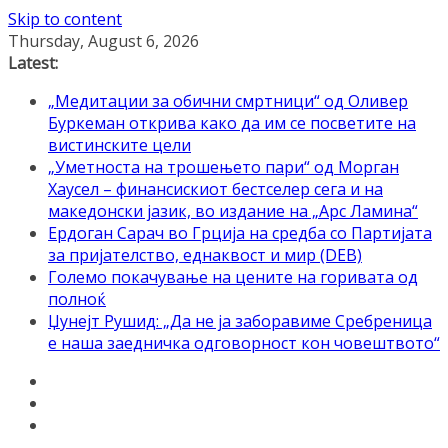
Skip to content
Thursday, August 6, 2026
Latest:
„Медитации за обични смртници“ од Оливер
Буркеман открива како да им се посветите на
вистинските цели
„Уметноста на трошењето пари“ од Морган
Хаусел – финансискиот бестселер сега и на
македонски јазик, во издание на „Арс Ламина“
Ердоган Сарач во Грција на средба со Партијата
за пријателство, еднаквост и мир (DEB)
Големо покачување на цените на горивата од
полноќ
Џунејт Рушид: „Да не ја заборавиме Сребреница
е наша заедничка одговорност кон човештвото“