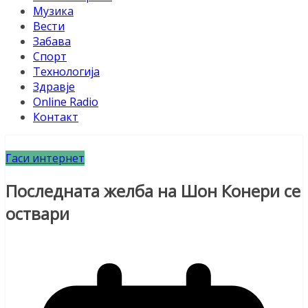
Музика
Вести
Забава
Спорт
Технологија
Здравје
Online Radio
Контакт
Гаси интернет
Последната желба на Шон Конери се
оствари