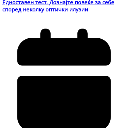
Едноставен тест. Дознајте повеќе за себе
според неколку оптички илузии