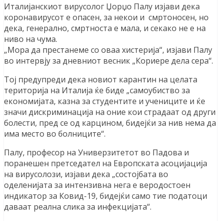
Италијанскиот вирусолог Џорџо Палу изјави дека
коронавирусот е опасен, за некои и смртоносен, но
дека, генерално, смртноста е мала, и секако не е на
ниво на чума.
„Мора да престанеме со оваа хистерија“, изјави Палу
во интервју за дневниот весник „Кориере дела сера“.
Тој предупреди дека новиот карантин на целата
територија на Италија ќе биде „самоубиство за
економијата, казна за студентите и учениците и ќе
значи дискриминација на оние кои страдаат од други
болести, пред се од карцином, бидејќи за нив нема да
има место во болниците“.
Палу, професор на Универзитетот во Падова и
поранешен претседател на Европската асоцијација
на вирусолози, изјави дека „состојбата во
оделенијата за интензивна нега е веродостоен
индикатор за Ковид-19, бидејќи само тие податоци
даваат реална слика за инфекцијата“.