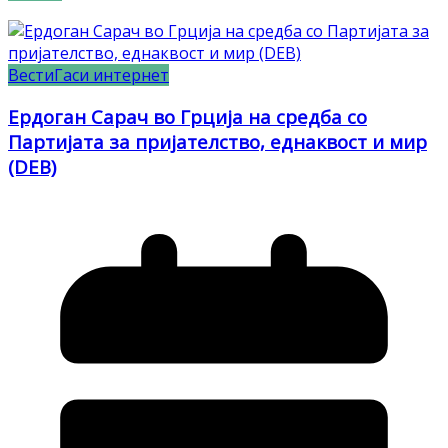
Вести
Гаси интернет
Ердоган Сарач во Грција на средба со
Партијата за пријателство, еднаквост и мир
(DEB)