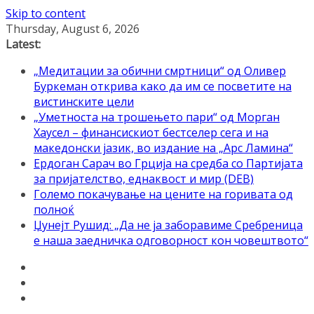
Skip to content
Thursday, August 6, 2026
Latest:
„Медитации за обични смртници“ од Оливер
Буркеман открива како да им се посветите на
вистинските цели
„Уметноста на трошењето пари“ од Морган
Хаусел – финансискиот бестселер сега и на
македонски јазик, во издание на „Арс Ламина“
Ердоган Сарач во Грција на средба со Партијата
за пријателство, еднаквост и мир (DEB)
Големо покачување на цените на горивата од
полноќ
Џунејт Рушид: „Да не ја заборавиме Сребреница
е наша заедничка одговорност кон човештвото“