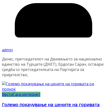
admin
Денес, претседателот на Движењето за национално
единство на Турците (ДНЕТ), Ердоган Сарач, оствари
средба со претседателката на Партијата за
пријателство,
Вести
Гаси интернет
Големо покачување на цените на горивата