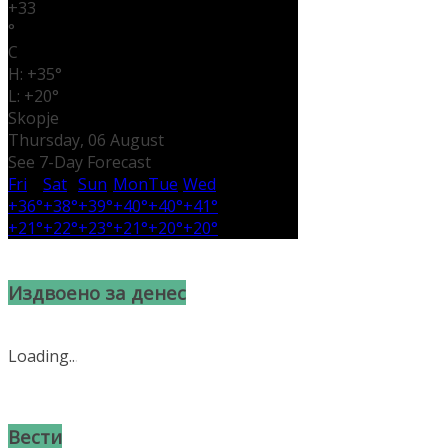
+
33
°
C
H:
+
35°
L:
+
20°
Skopje
Thursday, 06 August
See 7-Day Forecast
Fri
Sat
Sun
Mon
Tue
Wed
+
36°
+
38°
+
39°
+
40°
+
40°
+
41°
+
21°
+
22°
+
23°
+
21°
+
20°
+
20°
Издвоено за денес
Loading
.
.
.
Вести