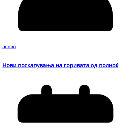
admin
Нови поскапувања на горивата од полноќ