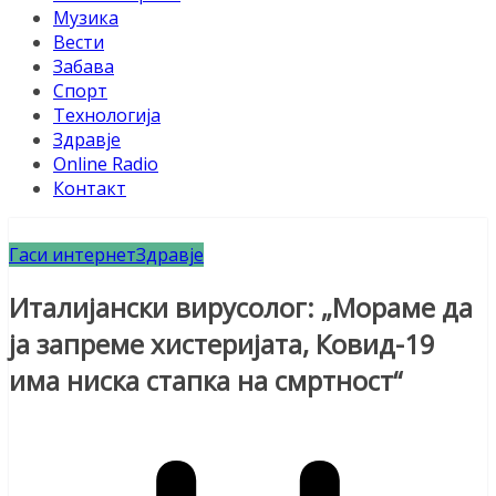
Музика
Вести
Забава
Спорт
Технологија
Здравје
Online Radio
Контакт
Гаси интернет
Здравје
Италијански вирусолог: „Мораме да
ја запреме хистеријата, Ковид-19
има ниска стапка на смртност“