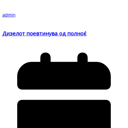
admin
Дизелот поевтинува од полноќ