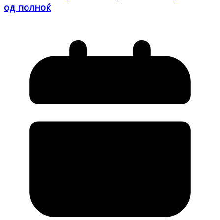
од полноќ