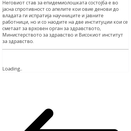
Неговиот став за епидемиолошката состојба е во
јасна спротивност со апелите кои овие денови до
владата ги испратија научниците и јавните
работници, но и со наодите на две институции кои се
сметаат за врховен орган за здравството,
Министерството за здравство и Високиот институт
за здравство.
Loading
.
.
.