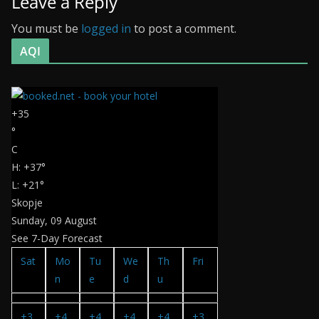
Leave a Reply
You must be
logged in
to post a comment.
AQI
+
35
°
C
H:
+
37°
L:
+
21°
Skopje
Sunday, 09 August
See 7-Day Forecast
Sat
Mo
Tu
We
Th
Fri
n
e
d
u
+
3
+
4
+
4
+
4
+
4
+
3