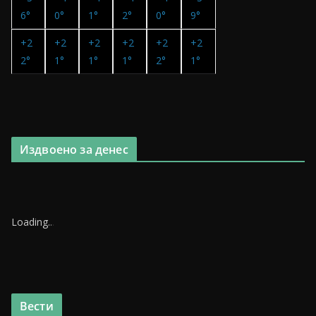
6°
0°
1°
2°
0°
9°
+
2
+
2
+
2
+
2
+
2
+
2
2°
1°
1°
1°
2°
1°
Издвоено за денес
Loading
.
.
.
Вести