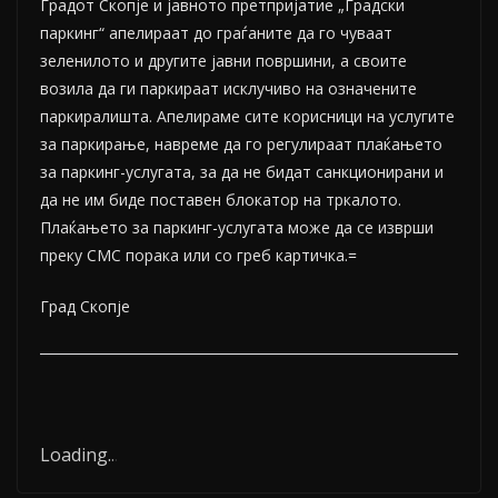
Градот Скопје и јавното претпријатие „Градски
паркинг“ апелираат до граѓаните да го чуваат
зеленилото и другите јавни површини, а своите
возила да ги паркираат исклучиво на означените
паркиралишта. Апелираме сите корисници на услугите
за паркирање, навреме да го регулираат плаќањето
за паркинг-услугата, за да не бидат санкционирани и
да не им биде поставен блокатор на тркалото.
Плаќањето за паркинг-услугата може да се изврши
преку СМС порака или со греб картичка.=
Град Скопје
Loading
.
.
.