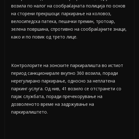
возила по налог на сообраќајната полиција по основ
на сторени прекршоци: паркирање на коловоз,
велосипедска патека, пешачки премин, тротоар,
зелена површина, спротивно на сообраќајните знаци,
како и по повик од трето лице.
Контролорите на зонските паркиралишта во истиот
период санкционирале вкупно 360 возилa, поради
нерегулирано паркирање, односно за неплатена
паркинг-услуга. Од нив, 41 возилo се отстранети со
пајак службата, поради пречекорување на
дозволеното време на задржување на
паркиралиштето.