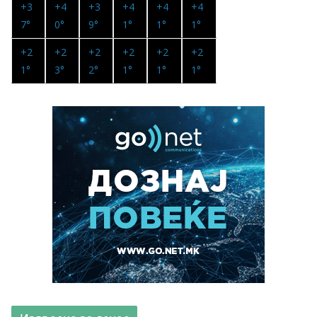
+
3
+
4
+
3
+
4
+
4
+
4
7°
0°
9°
1°
1°
1°
+
2
+
2
+
2
+
2
+
2
+
2
1°
3°
2°
1°
1°
1°