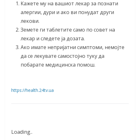
Кажете му на вашиот лекар за познати
алергии, дури и ако ви понудат други
лекови.
Земете ги таблетите само по совет на
лекар и следете ја дозата.
Ако имате непријатни симптоми, немојте
да се лекувате самостојно туку да
побарате медицинска помош.
https://health.24tv.ua
Loading
.
.
.