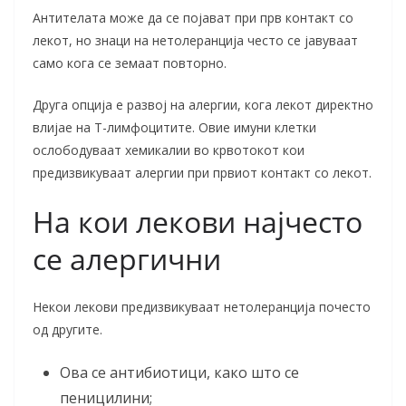
Антителата може да се појават при прв контакт со
лекот, но знаци на нетолеранција често се јавуваат
само кога се земаат повторно.
Друга опција е развој на алергии, кога лекот директно
влијае на Т-лимфоцитите. Овие имуни клетки
ослободуваат хемикалии во крвотокот кои
предизвикуваат алергии при првиот контакт со лекот.
На кои лекови најчесто
се алергични
Некои лекови предизвикуваат нетолеранција почесто
од другите.
Ова се антибиотици, како што се
пеницилини;