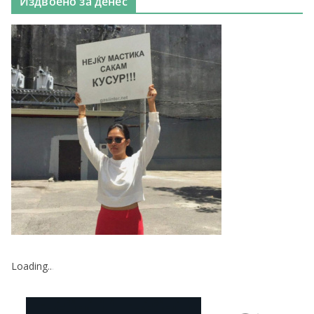
Издвоено за денес
Loading
.
.
.