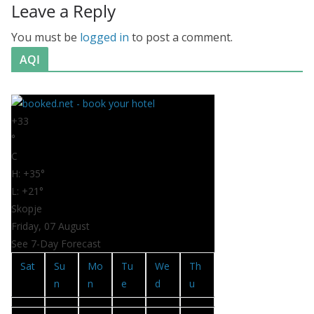
Leave a Reply
You must be
logged in
to post a comment.
AQI
+
33
°
C
H:
+
35°
L:
+
21°
Skopje
Friday, 07 August
See 7-Day Forecast
Sat
Su
Mo
Tu
We
Th
n
n
e
d
u