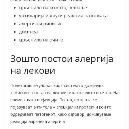
црвенило на кожата, чешање
уртикарија и други реакции на кожата
алергиски ринитис
диспнеа
црвенило на очите
Зошто постои алергија
на лекови
Понекогаш имунолошкиот систем го доживува
хемискиот состав на лековите како нешто штетно. На
пример, како инфекција. Потоа, во крвта се
појавуваат антитела – специјални протеини кои го
одредуваат патогенот. Како одговор, доживуваме
реакција наречена алергија.