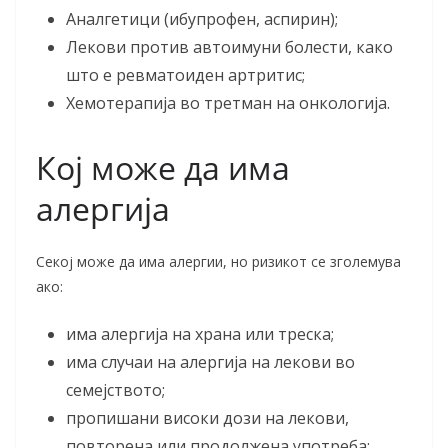
Аналгетици (ибупрофен, аспирин);
Лекови против автоимуни болести, како
што е ревматоиден артритис;
Хемотерапија во третман на онкологија.
Кој може да има
алергија
Секој може да има алергии, но ризикот се зголемува
ако:
има алергија на храна или треска;
има случаи на алергија на лекови во
семејството;
пропишани високи дози на лекови,
повторена или продолжена употреба;