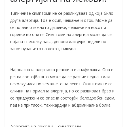
Типичните симптоми не се разликуваат од која било
друга алергија. Тоа е осип, чешање и оток. Може да
се појави отежнато дишење, чешање на носот и
горење во очите. Симптоми на алергија може да се
појават неколку часа, денови или дури недели по
започнувањето на лекот, пишува.
Најопасната алергиска реакција е анафилакса. Ова е
ретка состојба што може да се развие веднаш или
неколку часа по земањето на лекот. Симптомите се
слични на нормална алергија, но се развиваат брзо и
се придружени со опасни состојби: белодробен едем,
пад на притисок, тахикардија и абдоминална болка.
Алергија на лекови – симптоми