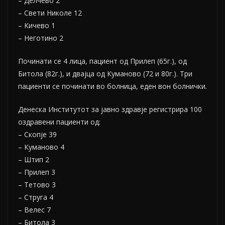
– Делчево 2
– Свети Николе 12
– Кичево 1
– Неготино 2
Починати се 4 лица, пациент од Прилеп (65г.), од
Битола (82г.), и двајца од Куманово (72 и 80г.). Три
пациенти се починати во болница, еден вон болнички.
Денеска Институтот за јавно здравје регистрира 100
оздравени пациенти од:
– Скопје 39
– Куманово 4
– Штип 2
– Прилеп 3
– Тетово 3
– Струга 4
– Велес 7
– Битола 3