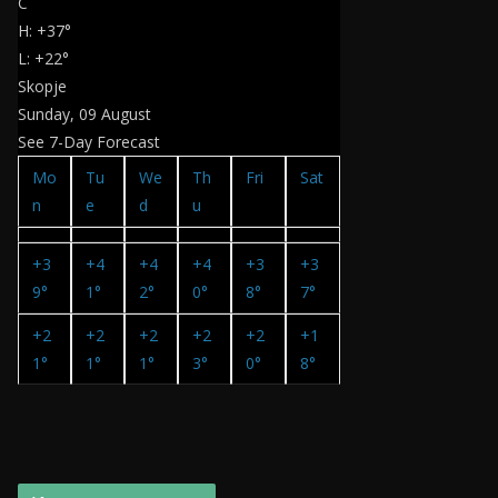
C
H:
+
37°
L:
+
22°
Skopje
Sunday, 09 August
See 7-Day Forecast
Mo
Tu
We
Th
Fri
Sat
n
e
d
u
+
3
+
4
+
4
+
4
+
3
+
3
9°
1°
2°
0°
8°
7°
+
2
+
2
+
2
+
2
+
2
+
1
1°
1°
1°
3°
0°
8°