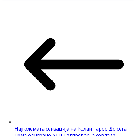
Најголемата сензација на Ролан Гарос: До сега
нема одиграно АТП натпревар, а совлада