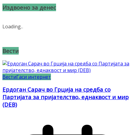
Издвоено за денес
Loading
.
.
.
Вести
Вести
Гаси интернет
Ердоган Сарач во Грција на средба со
Партијата за пријателство, еднаквост и мир
(DEB)