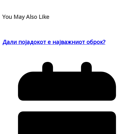
You May Also Like
Дали појадокот е најважниот оброк?