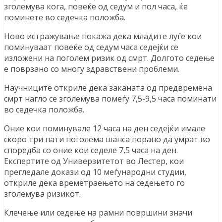
зголемува кога, повеќе од седум и пол часа, ќе
поминете во седечка положба.
Ново истражување покажа дека младите луѓе кои
поминуваат повеќе од седум часа седејќи се
изложени на поголем ризик од смрт. Долгото седење
е поврзано со многу здравствени проблеми.
Научниците откриле дека заканата од предвремена
смрт нагло се зголемува помеѓу 7,5-9,5 часа поминати
во седечка положба.
Оние кои поминувале 12 часа на ден седејќи имале
скоро три пати поголема шанса порано да умрат во
споредба со оние кои седеле 7,5 часа на ден.
Експертите од Универзитетот во Лестер, кои
прегледале докази од 10 меѓународни студии,
откриле дека времетраењето на седењето го
зголемува ризикот.
Клечење или седење на рамни површини значи