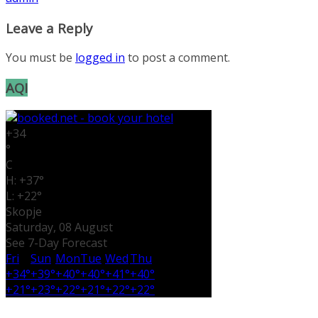
Leave a Reply
You must be
logged in
to post a comment.
AQI
+
34
°
C
H:
+
37°
L:
+
22°
Skopje
Saturday, 08 August
See 7-Day Forecast
Fri
Sun
Mon
Tue
Wed
Thu
+
34°
+
39°
+
40°
+
40°
+
41°
+
40°
+
21°
+
23°
+
22°
+
21°
+
22°
+
22°