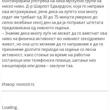
континуирана употреба на низа мускулни групи на
ниско ниво. Д-р Шарлот Едвардсон, која го направи
ова истражување, рече дека на луѓето кои многу
седат им требаат од 30 до 75 минути умерено до
силно вежбање секој ден за да ја поправат штетата
предизвикана од нивното седење.
– Знаеме дека многу луѓе не можат да го вметнат ова
ниво на физичка активност во нивниот секојдневен
живот, но она што можеме да го направиме е да ги
прекинеме долгите периоди на седење со лесна
активност, како стоење за време на работни
состаноци или телефонски повици, шетање низ
канцеларија или дома – заклучи таа.
Извор: novosti.rs
Loading
.
.
.