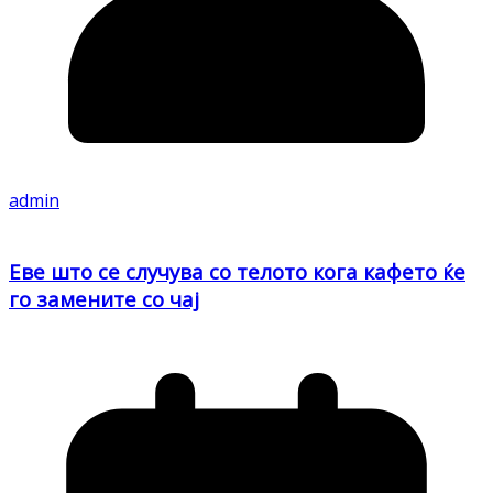
admin
Еве што се случува со телото кога кафето ќе
го замените со чај