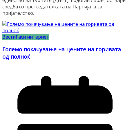
единство на Турците (ДНЕТ), Ердоган Сарач, оствари
средба со претседателката на Партијата за
пријателство,
Вести
Гаси интернет
Големо покачување на цените на горивата
од полноќ