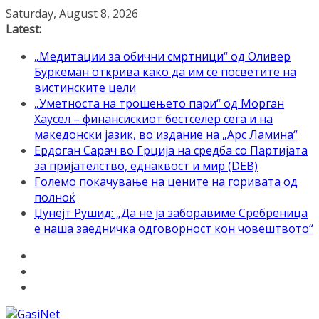
Skip
Saturday, August 8, 2026
to
Latest:
content
„Медитации за обични смртници“ од Оливер
Буркеман открива како да им се посветите на
вистинските цели
„Уметноста на трошењето пари“ од Морган
Хаусел – финансискиот бестселер сега и на
македонски јазик, во издание на „Арс Ламина“
Ердоган Сарач во Грција на средба со Партијата
за пријателство, еднаквост и мир (DEB)
Големо покачување на цените на горивата од
полноќ
Џунејт Рушид: „Да не ја заборавиме Сребреница
е наша заедничка одговорност кон човештвото“