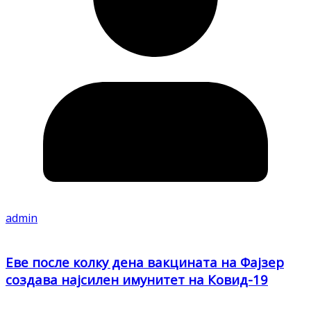
admin
Еве после колку дена вакцината на Фајзер
создава најсилен имунитет на Ковид-19