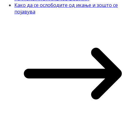
Како да се ослободите од икање и зошто се
појавува