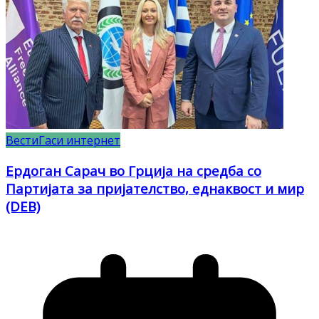
Вести
Гаси интернет
Ердоган Сарач во Грција на средба со
Партијата за пријателство, еднаквост и мир
(DEB)