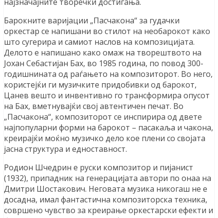
најзначајните творечки достигања.
Барокните варијации „Пасчакона“ за гудачки
оркестар се напишани во стилот на необарокот како
што сугерира и самиот наслов на композицијата.
Делото е напишано како омаж на творештвото на
Јохан Себастијан Бах, во 1985 година, по повод 300-
годишнината од раѓањето на композиторот. Во него,
користејќи ги музичките придобивки од барокот,
Цанев вешто и инвентивно го трансформира опусот
на Бах, вметнувајќи свој автентичен печат. Во
„Пасчакона“, композиторот се инспирира од двете
најпопуларни форми на барокот – пасакаља и чакона,
креирајќи моќно музичко дело кое плени со својата
јасна структура и едноставност.
Родион Шчедрин е руски композитор и пијанист
(1932), припадник на генерацијата автори по онаа на
Дмитри Шостакович. Неговата музика никогаш не е
досадна, имал фантастична композиторска техника,
совршено чувство за креирање оркестарски ефекти и