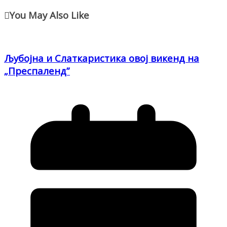
You May Also Like
Љубојна и Слаткаристика овој викенд на
„Преспаленд”