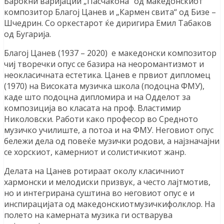
Барокни варијации „Пасчакона“ од македонскиот
композитор Благој Цанев и „Кармен свита“ од Бизе –
Шчедрин. Со оркестарот ќе диригира Емил Табаков
од Бугарија.
Благој Цанев (1937 – 2020) е македонски композитор
чиј творечки опус се базира на неоромантизмот и
неокласичната естетика. Цанев е првиот дипломец
(1970) на Високата музичка школа (подоцна ФМУ),
каде што подоцна дипломира и на Одделот за
композиција во класата на проф. Властимир
Николовски. Работи како професор во Средното
музичко училиште, а потоа и на ФМУ. Неговиот опус
бележи дела од повеќе музички родови, а најзначајни
се хорскиот, камерниот и солистичкиот жанр.
Делата на Цанев ротираат околу класичниот
хармонски и мелодиски призвук, а често лајтмотив,
но и интегрирана суштина во неговиот опус е и
инспирацијата од македонскиотмузичкифолклор. На
полето на камерната музика ги остварува