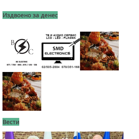
Издвоено за денес
Вести