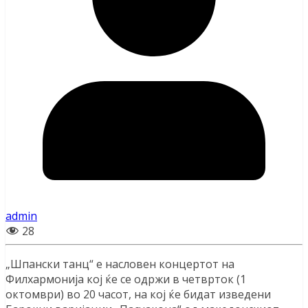
admin
28
„Шпански танц“ е насловен концертот на
Филхармонија кој ќе се одржи в четврток (1
октомври) во 20 часот, на кој ќе бидат изведени