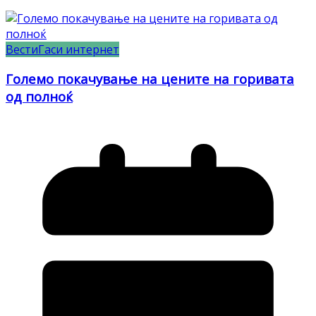
Вести
Гаси интернет
Големо покачување на цените на горивата
од полноќ