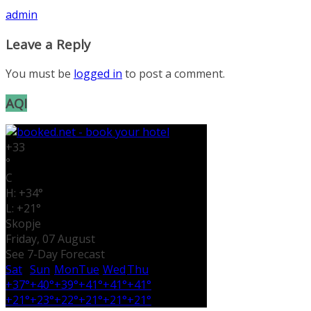
admin
Leave a Reply
You must be
logged in
to post a comment.
AQI
+
33
°
C
H:
+
34°
L:
+
21°
Skopje
Friday, 07 August
See 7-Day Forecast
Sat
Sun
Mon
Tue
Wed
Thu
+
37°
+
40°
+
39°
+
41°
+
41°
+
41°
+
21°
+
23°
+
22°
+
21°
+
21°
+
21°