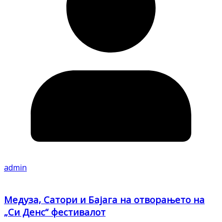
admin
Медуза, Сатори и Бајага на отворањето на
„Си Денс“ фестивалот