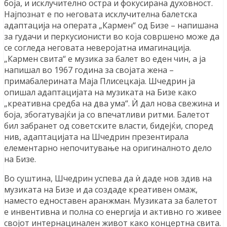
боја, и исклучително остра и фокусиранa духовност.
Најпознат е по неговата исклучителна балетска
адаптација на операта „Кармен“ од Бизе – напишана
за гудачи и перкусионисти во која совршено може да
се согледа неговата неверојатна имагинација.
„Кармен свита“ е музика за балет во еден чин, а ја
напишал во 1967 година за својата жена –
примабалерината Маја Плисецкаја. Шчедрин ја
опишал адаптацијата на музиката на Бизе како
„креативна средба на два ума“. Ѝ дал нова свежина и
боја, збогатувајќи ја со впечатливи ритми. Балетот
бил забранет од советските власти, бидејќи, според
нив, адаптацијата на Шчедрин презентирала
елементарно непочитување на оригиналното дело
на Бизе.
Во суштина, Шчедрин успева да ѝ даде нов здив на
музиката на Бизе и да создаде креативен омаж,
наместо едноставен аранжман. Музиката за балетот
е инвентивна и полна со енергија и активно го живее
својот интернацинален живот како концертна свита.