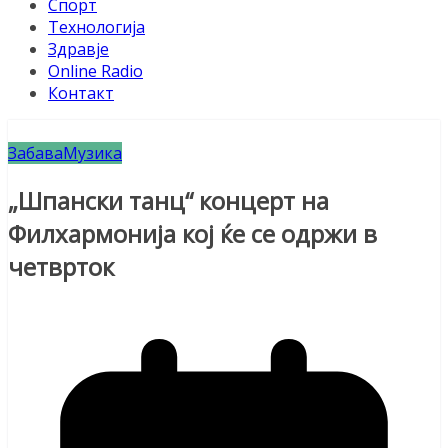
Спорт
Технологија
Здравје
Online Radio
Контакт
Забава
Музика
„Шпански танц“ концерт на
Филхармонија кој ќе се одржи в
четврток