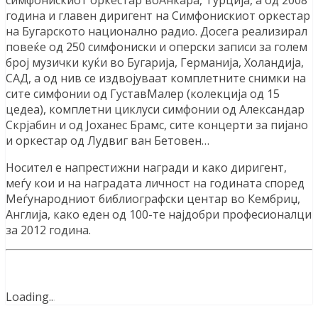
година и главен диригент на Симфонискиот оркестар
на Бугарското национално радио. Досега реализирал
повеќе од 250 симфониски и оперски записи за голем
број музички куќи во Бугарија, Германија, Холандија,
САД, а од нив се издвојуваат комплетните снимки на
сите симфонии од ГуставМалер (колекција од 15
цедеа), комплетни циклуси симфонии од Александар
Скрјабин и од Јоханес Брамс, сите концерти за пијано
и оркестар од Лудвиг ван Бетовен…
Носител е напрестижни награди и како диригент,
меѓу кои и на наградата личност на годината според
Меѓународниот библиографски центар во Кембриџ,
Англија, како еден од 100-те најдобри професионалци
за 2012 година.
Loading
.
.
.