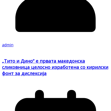
admin
„Тито и Дино“ е првата македонска
сликовница целосно изработена со кирилски
фонт за дислексија