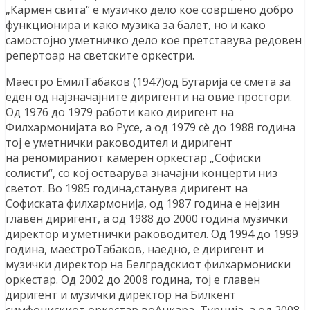
„Кармен свита“ е музичко дело кое совршено добро
функционира и како музика за балет, но и како
самостојно уметничко дело кое претставува редовен
репертоар на светските оркестри.
Маестро ЕмилТабаков (1947)од Бугарија се смета за
еден од најзначајните диригенти на овие простори.
Од 1976 до 1979 работи како диригент на
Филхармонијата во Русе, а од 1979 сè до 1988 година
тој е уметнички раководител и диригент
на реномираниот камерен оркестар „Софиски
солисти“, со кој остварува значајни концерти низ
светот. Во 1985 година,станува диригент на
Софиската филхармонија, од 1987 година е нејзин
главен диригент, а од 1988 до 2000 година музички
директор и уметнички раководител. Од 1994 до 1999
година, маестроТабаков, наедно, е диригент и
музички директор на Белградскиот филхармониски
оркестар. Од 2002 до 2008 година, тој е главен
диригент и музички директор на Билкент
симфонискиот оркестар воАнкара, Турција, а од 2008