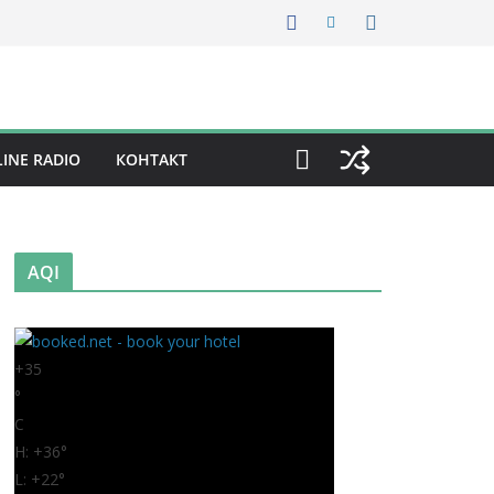
INE RADIO
КОНТАКТ
AQI
+
35
°
C
H:
+
36°
L:
+
22°