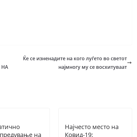
Ќе се изненадите на кого луѓето во светот
 НА
најмногу му се восхитуваат
атично
Најчесто место на
предување на
Ковид-19: