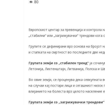
80
Европскиот центар за превенција и контрола н
„стабилни“ или „загрижувачки“ трендови кога с
Групите се дефинирани врз основа на бројот н
и стапката на смртност во последните две нед
Групата земји со „стабилен тренд“
ја сочину
Летонија, Лихтенштајн, Литванија, Полска и Ш
Во овие земји, се проценува дека севкупната 
на случаи кај постари лица и сегашниот низок
влијанието на болеста врз целото население е
Групата земји со „загрижувачки трендови“