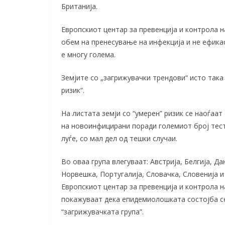
Британија.
Европскиот центар за превенција и контрола н
обем на пренесување на инфекција и не ефика
е многу голема.
Земјите со „загрижувачки трендови“ исто така 
ризик“.
На листата земји со “умерен” ризик се наоѓаат
на новоинфицирани поради големиот број тест
луѓе, со мал дел од тешки случаи.
Во оваа група влегуваат: Австрија, Белгија, Да
Норвешка, Португалија, Словачка, Словенија и
Европскиот центар за превенција и контрола 
покажуваат дека епидемиолошката состојба се
“загрижувачката група”.