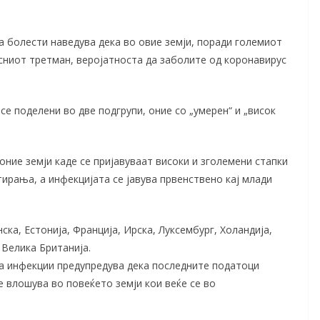
а болести наведува дека во овие земји, поради големиот
сниот третман, веројатноста да заболите од коронавирус
се поделени во две подгрупи, оние со „умерен“ и „висок
 оние земји каде се пријавуваат високи и зголемени стапки
ирања, а инфекцијата се јавува првенствено кај млади
нска, Естонија, Франција, Ирска, Луксембург, Холандија,
 Велика Британија.
на инфекции предупредува дека последните податоци
 влошува во повеќето земји кои веќе се во