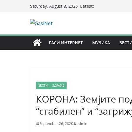
Skip
Latest:
Saturday, August 8, 2026
to
content
ГАСИ ИНТЕРНЕТ
МУЗИКА
ВЕСТ
ВЕСТИ
ЗДРАВЈЕ
КОРОНА: Земјите под
“стабилен” и “загри
September 26, 2020
admin