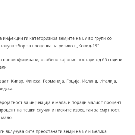
а инфекции ги категоризира земјите на ЕУ во групи со
танува збор за проценка на ризикот „Ковид-19“.
а новоинфицирани, особено кај оние постари од 65 години
ели.
ваат: Кипар, Финска, Германија, Грција, Исланд, Италија,
ведска.
веројатност за инфекција е мала, и поради малиот процент
 процент на тешки случаи и ниските извештаи за смртност,
 мало.
ги вклучува сите преостанати земји на ЕУ и Велика