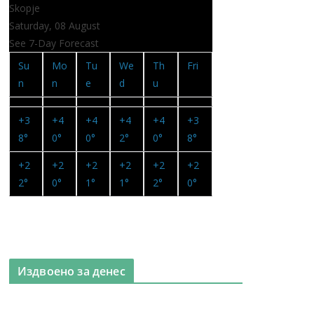
Skopje
Saturday, 08 August
See 7-Day Forecast
Su
Mo
Tu
We
Th
Fri
n
n
e
d
u
+
3
+
4
+
4
+
4
+
4
+
3
8°
0°
0°
2°
0°
8°
+
2
+
2
+
2
+
2
+
2
+
2
2°
0°
1°
1°
2°
0°
Издвоено за денес