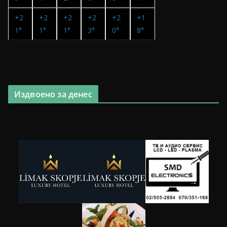
+
2
+
2
+
2
+
2
+
2
+
1
1°
1°
1°
3°
0°
8°
Издвоено за денес