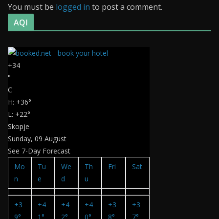
You must be
logged in
to post a comment.
AQI
+
34
°
C
H:
+
36°
L:
+
22°
Skopje
Sunday, 09 August
See 7-Day Forecast
Mo
Tu
We
Th
Fri
Sat
n
e
d
u
+
3
+
4
+
4
+
4
+
3
+
3
9°
1°
2°
0°
8°
7°