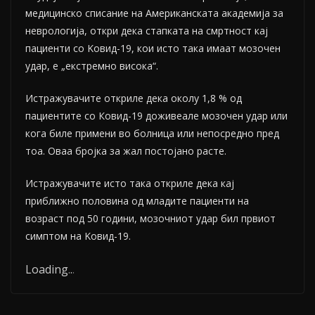
медицинско списание на Американската академија за
неврологија, откри дека стапката на смртност кај
пациенти со Kовид-19, кои исто така имаат мозочен
удар, е „екстремно висока“.
Истражувачите откриле дека околу 1,8 % од
пациентите со Ковид-19 доживеале мозочен удар или
кога биле примени во болница или непосредно пред
тоа. Оваа бројка за жал постојано расте.
Истражувачите исто така откриле дека кај
приближно половина од младите пациенти на
возраст под 50 години, мозочниот удар бил првиот
симптом на Kовид-19.
Loading
.
.
.