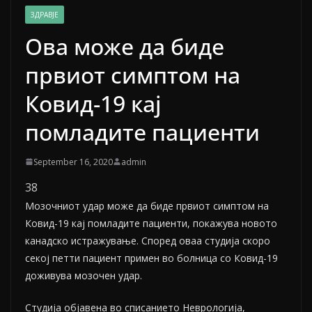
ЗДРАВЈЕ
Ова може да биде
првиот симптом на
Ковид-19 кај
помладите пациенти
September 16, 2020
admin
38
Мозочниот удар може да биде првиот симптом на
Ковид-19 кај помладите пациенти, покажува новото
канадско истражување. Според оваа студија скоро
секој петти пациент примен во болница со Ковид-19
доживува мозочен удар.
Студија објавена во списанието Неврологија,