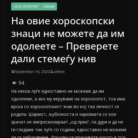
ГАСИ ИНТЕРНЕТ
ЗАБАВА
На овие хороскопски
знаци не можете да им
одолеете – Преверете
дали стемеѓу нив
September 16, 2020
admin
94
На некои луѓе едноставно не можеме да им
одолееме, а ако му веруваме на хороскопот, тоа има
врска со хороскопскиот знак во кој таа личност се
родила. Шармот, љубезноста и харизмата со кои
зрачат не импресионираат „од прва“, па дури и да не
ги гледаме тие луѓе со години, едноставно не можеме
да ги заборавиме. Доколку се прашувате зошто е тоа