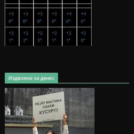
+
3
+
3
+
3
+
3
+
4
+
4
6°
8°
8°
9°
0°
0°
+
2
+
2
+
2
+
2
+
2
+
2
1°
2°
3°
1°
1°
0°
Издвоено за денес