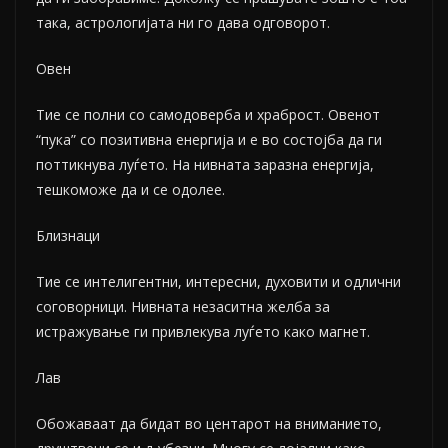
така, астрологијата ни го дава одговорот.
Овен
Тие се полни со самодоверба и храброст. Овенот
“пука” со позитивна енергија и е во состојба да ги
поттикнува луѓето. На нивната заразна енергија,
тешкоможе да и се одолее.
Близнаци
Тие се интелигентни, интересни, духовити и одлични
соговорници. Нивната незаситна желба за
истражување ги привлекува луѓето како магнет.
Лав
Обожаваат да бидат во центарот на вниманието,