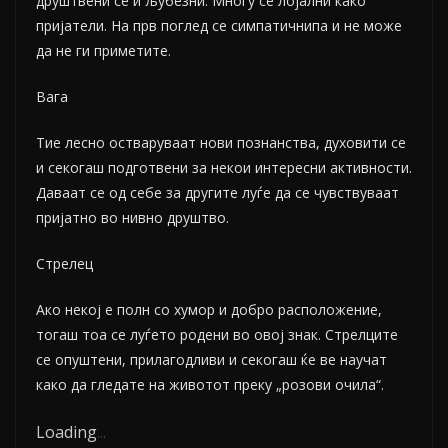
друштвени се и љубезни. Многу се лојални како
пријатели. На прв поглед се симпатичнипа и не може
да не ги приметите.
Вага
Тие лесно остваруваат нови познанства, духовити се
и секогаш подготвени за некои интересни активности.
Даваат се од себе за другите луѓе да се чувствуваат
пријатно во нивно друштво.
Стрелец
Ако некој е полн со хумор и добро расположение,
тогаш тоа се луѓето родени во овој знак. Стрелците
се опуштени, прилагодливи и секогаш ќе ве научат
како да гледате на животот преку „розови очила“.
Loading
.
.
.