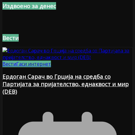
Издвоено за денес
Вести
Вести
Гаси интернет
Ердоган Сарач во Грција на средба со
Партијата за пријателство, еднаквост и мир
(DEB)