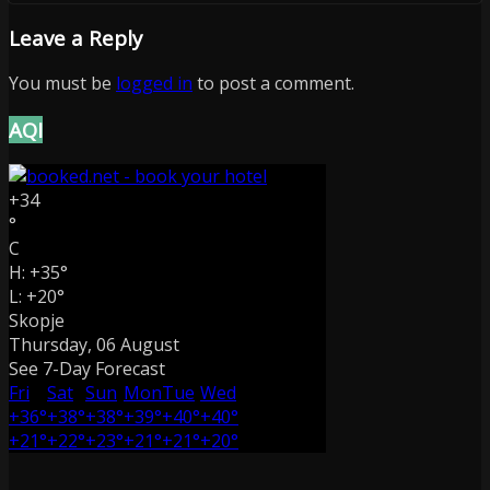
Leave a Reply
You must be
logged in
to post a comment.
AQI
+
34
°
C
H:
+
35°
L:
+
20°
Skopje
Thursday, 06 August
See 7-Day Forecast
Fri
Sat
Sun
Mon
Tue
Wed
+
36°
+
38°
+
38°
+
39°
+
40°
+
40°
+
21°
+
22°
+
23°
+
21°
+
21°
+
20°