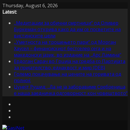
Skip
Thursday, August 6, 2026
to
Latest:
content
„Медитации за обични смртници“ од Оливер
Буркеман открива како да им се посветите на
вистинските цели
„Уметноста на трошењето пари“ од Морган
Хаусел – финансискиот бестселер сега и на
македонски јазик, во издание на „Арс Ламина“
Ердоган Сарач во Грција на средба со Партијата
за пријателство, еднаквост и мир (DEB)
Големо покачување на цените на горивата од
полноќ
Џунејт Рушид: „Да не ја заборавиме Сребреница
е наша заедничка одговорност кон човештвото“