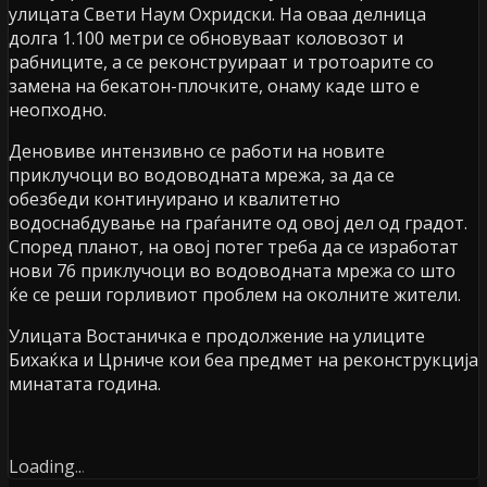
улицата Свети Наум Охридски. На оваа делница
долга 1.100 метри се обновуваат коловозот и
рабниците, а се реконструираат и тротоарите со
замена на бекатон-плочките, онаму каде што е
неопходно.
Деновиве интензивно се работи на новите
приклучоци во водоводната мрежа, за да се
обезбеди континуирано и квалитетно
водоснабдување на граѓаните од овој дел од градот.
Според планот, на овој потег треба да се изработат
нови 76 приклучоци во водоводната мрежа со што
ќе се реши горливиот проблем на околните жители.
Улицата Востаничка е продолжение на улиците
Бихаќка и Црниче кои беа предмет на реконструкција
минатата година.
Loading
.
.
.