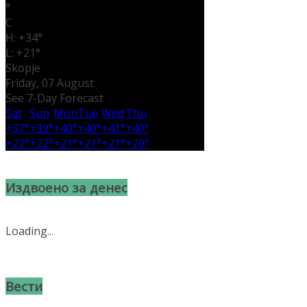
°
C
H:
+
34°
L:
+
21°
Skopje
Friday, 07 August
See 7-Day Forecast
Sat
Sun
Mon
Tue
Wed
Thu
+
37°
+
39°
+
40°
+
40°
+
41°
+
40°
+
22°
+
22°
+
21°
+
21°
+
21°
+
20°
Издвоено за денес
Loading
.
.
.
Вести