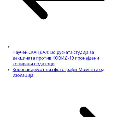
Научен СКАНДАЛ: Во руската студија за
вакцината против КОВИД-19 пронајдени
копирани податоци
Коронавирусот низ фотографи: Моменти од
изолација