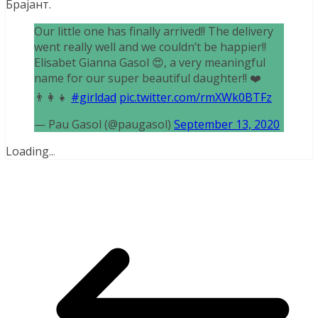
Брајант.
Our little one has finally arrived!! The delivery
went really well and we couldn’t be happier!!
Elisabet Gianna Gasol 😍, a very meaningful
name for our super beautiful daughter!! ❤️
👨‍👩‍👧
#girldad
pic.twitter.com/rmXWk0BTFz
— Pau Gasol (@paugasol)
September 13, 2020
Loading
.
.
.