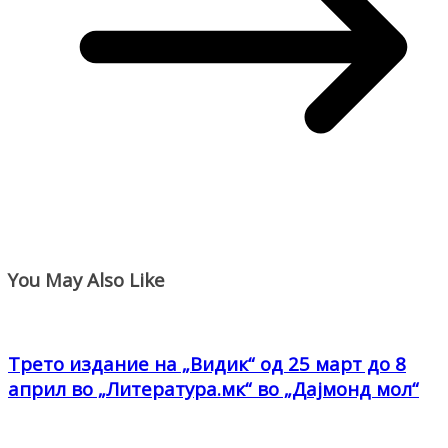
You May Also Like
Трето издание на „Видик“ од 25 март до 8
април во „Литература.мк“ во „Дајмонд мол“