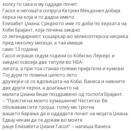
колку го сака и му оддаде почит.
Гасол и неговата сопруга Кетрин Мекдонел добија
ќерка на која и го дадоа името
Елизабет Џиана. Средното име го доби по ќерката на
Коби Брајант, која почина заедно
со легендарниот кошаркар во хеликоптерска несреќа
пред неколку месеци, а таа имаше
само 13 години.
Гасол играше седум години со Коби во Лејкерс и
заедно освоија две титули во НБА-
лигата, а при тоа станаа големи пријатели и кумови.
Тој дури го помина целото лето
дружејќи се со вдовицата на Коби, Ванеса и нивните
две други ќерки, а доаѓањето на
малата Џиана беше поздравено од госпоѓа Брајант.
– “Пристигна моето кумашинче! Честитки. Ве
обожавам сите тројца, толку ме трогна
вашето барање да и оддадете почит на мојата Џиана.
Едвај чекам да те држам во моите
раце Елизабета Џиана Гасол” – напиша Ванеса