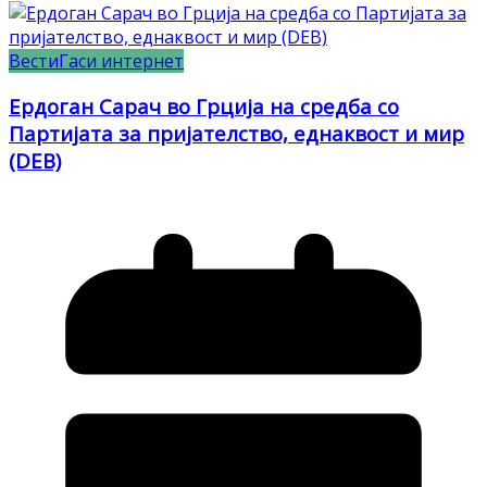
Вести
Гаси интернет
Ердоган Сарач во Грција на средба со
Партијата за пријателство, еднаквост и мир
(DEB)