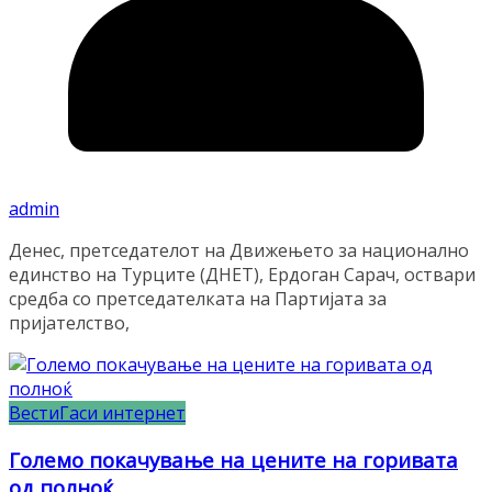
admin
Денес, претседателот на Движењето за национално
единство на Турците (ДНЕТ), Ердоган Сарач, оствари
средба со претседателката на Партијата за
пријателство,
Вести
Гаси интернет
Големо покачување на цените на горивата
од полноќ