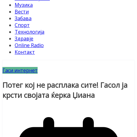
Музика
Вести
Забава
Спорт
Технологија
Здравје
Online Radio
Контакт
Гаси интернет
Потег кој не расплака сите! Гасол ја
крсти својата ќерка Џиана