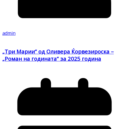
admin
„Три Марии“ од Оливера Ќорвезироска –
„Роман на годината“ за 2025 година