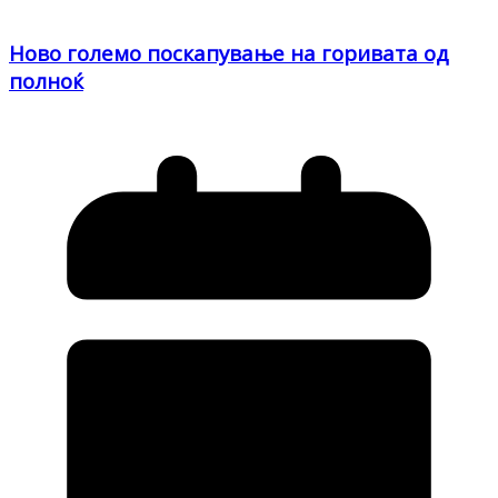
Ново големо поскапување на горивата од
полноќ