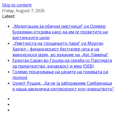
Skip to content
Friday, August 7, 2026
Latest:
„Медитации за обични смртници“ од Оливер
Буркеман открива како да им се посветите на
вистинските цели
„Уметноста на трошењето пари“ од Морган
Хаусел – финансискиот бестселер сега и на
македонски јазик, во издание на „Арс Ламина“
Ердоган Сарач во Грција на средба со Партијата
за пријателство, еднаквост и мир (DEB)
Големо покачување на цените на горивата од
полноќ
Џунејт Рушид: „Да не ја заборавиме Сребреница
е наша заедничка одговорност кон човештвото“