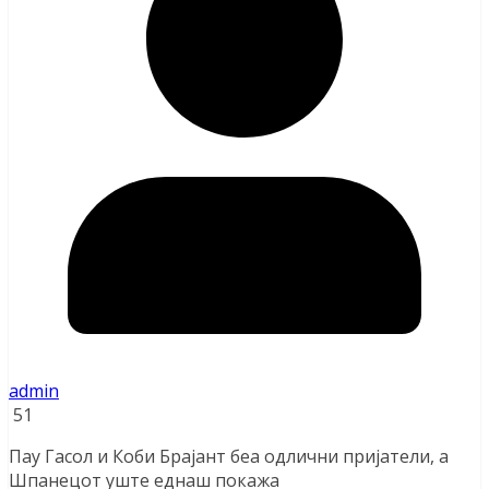
admin
51
Пау Гасол и Коби Брајант беа одлични пријатели, а
Шпанецот уште еднаш покажа