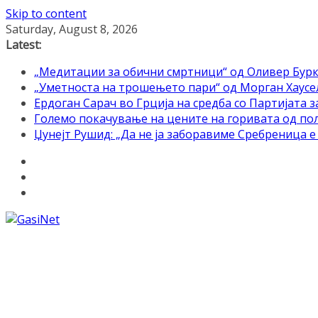
Skip to content
Saturday, August 8, 2026
Latest:
„Медитации за обични смртници“ од Оливер Бурк
„Уметноста на трошењето пари“ од Морган Хаусел 
Ердоган Сарач во Грција на средба со Партијата з
Големо покачување на цените на горивата од по
Џунејт Рушид: „Да не ја заборавиме Сребреница 