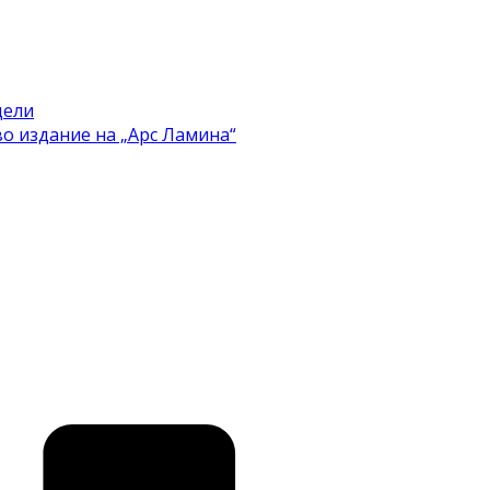
цели
во издание на „Арс Ламина“