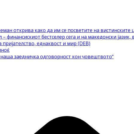
еман открива како да им се посветите на вистинските 
– финансискиот бестселер сега и на македонски јазик, 
а пријателство, еднаквост и мир (DEB)
лноќ
е наша заедничка одговорност кон човештвото“