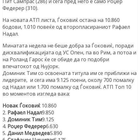
Пит Сампрас (286) и сега пред него е само Роџер
Федерер (310).
На новата АТП листа, Ѓоковиќ остана на 10.860
бодови, 1.010 повеќе од второпласираниот Рафаел
Надал.
Минатата недела не беше добра за Ѓоковиќ, поради
дисквалификацијата од УС Опен, па во Рим, а потоа и
на Роланд Гарос ќе се обиде да го подобри
впечатокот од Њујорк.
Доминик Тим со освоената титула им се приближи на
лидерите, и сега има 9.125 поени, околу 700 помалку
од Надал или 1.700 помалку од Ѓоковиќ. АТП Топ 10
во моментов изгледа вака:
Новак Ѓоковиќ
10.860
2.
Рафаел Надал
9.850
3.
Доминик Тим
9.125
4.
Роџер Федерер
6.630
5.
Данил Медведев
5.890
6.
Стафанос Циципас
5.175