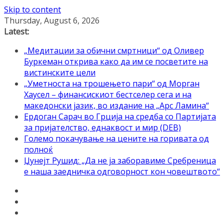
Skip to content
Thursday, August 6, 2026
Latest:
„Медитации за обични смртници“ од Оливер
Буркеман открива како да им се посветите на
вистинските цели
„Уметноста на трошењето пари“ од Морган
Хаусел – финансискиот бестселер сега и на
македонски јазик, во издание на „Арс Ламина“
Ердоган Сарач во Грција на средба со Партијата
за пријателство, еднаквост и мир (DEB)
Големо покачување на цените на горивата од
полноќ
Џунејт Рушид: „Да не ја заборавиме Сребреница
е наша заедничка одговорност кон човештвото“