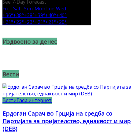
See 7-Day Forecast
Fri
Sat
Sun
Mon
Tue
Wed
+
36°
+
38°
+
38°
+
39°
+
40°
+
40°
+
21°
+
22°
+
23°
+
21°
+
21°
+
20°
Издвоено за денес
Вести
Вести
Гаси интернет
Ердоган Сарач во Грција на средба со
Партијата за пријателство, еднаквост и мир
(DEB)