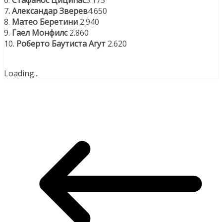
7
. Александар Зверев
4.650
8.
Матео Беретини
2.940
9.
Гаел Монфилс
2.860
10.
Роберто Баутиста Агут
2.620
Loading
.
.
.