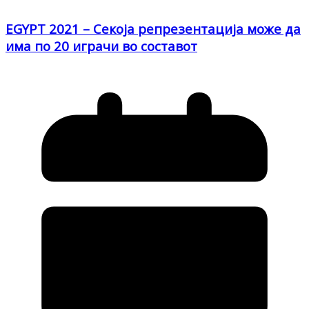
EGYPT 2021 – Секоја репрезентација може да
има по 20 играчи во составот