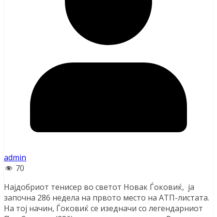
admin
70
Најдобриот тенисер во светот Новак Ѓоковиќ, ја
започна 286 недела на првото место на АТП-листата.
На тој начин, Ѓоковиќ се изедначи со легендарниот