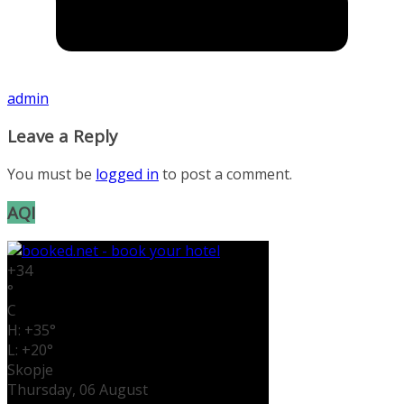
admin
Leave a Reply
You must be
logged in
to post a comment.
AQI
+
34
°
C
H:
+
35°
L:
+
20°
Skopje
Thursday, 06 August