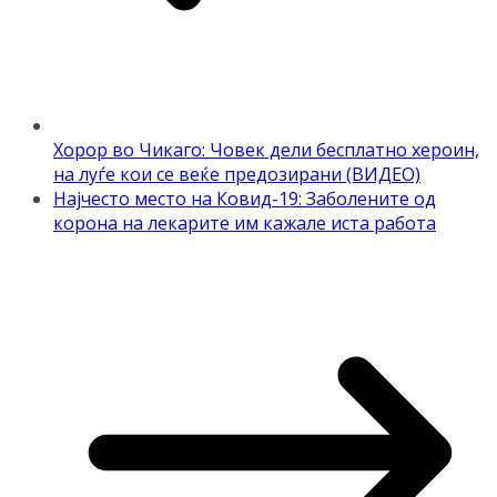
Хорор во Чикаго: Човек дели бесплатно хероин,
на луѓе кои се веќе предозирани (ВИДЕО)
Најчесто место на Ковид-19: Заболените од
корона на лекарите им кажале иста работа