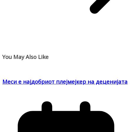
You May Also Like
Меси е најдобриот плејмејкер на деценијата