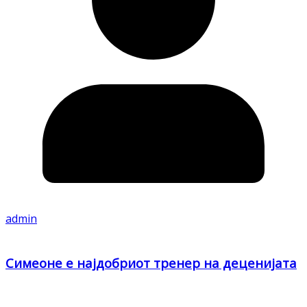
admin
Симеоне е најдобриот тренер на деценијата