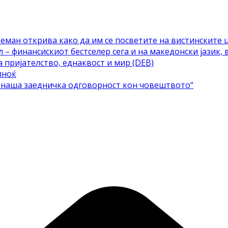
еман открива како да им се посветите на вистинските 
– финансискиот бестселер сега и на македонски јазик, 
а пријателство, еднаквост и мир (DEB)
лноќ
е наша заедничка одговорност кон човештвото“