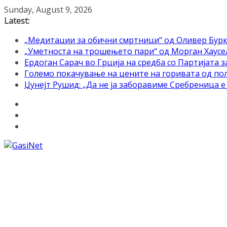
Skip
Sunday, August 9, 2026
to
Latest:
content
„Медитации за обични смртници“ од Оливер Бурк
„Уметноста на трошењето пари“ од Морган Хаусел 
Ердоган Сарач во Грција на средба со Партијата з
Големо покачување на цените на горивата од по
Џунејт Рушид: „Да не ја заборавиме Сребреница 