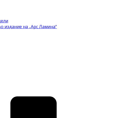
цели
во издание на „Арс Ламина“