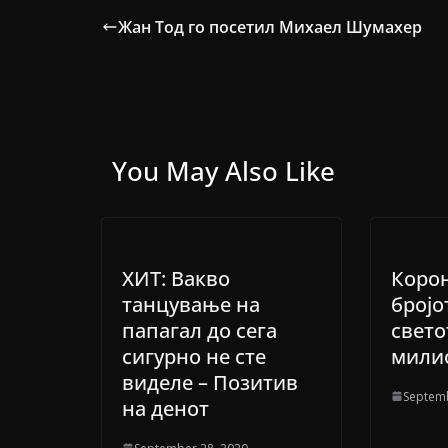
Жан Тод го посетил Михаел Шумахер
You May Also Like
ХИТ: Вакво
Корон
танцување на
бројо
папагал до сега
свето
сигурно не сте
мили
виделе – Позитив
Septemb
на денот