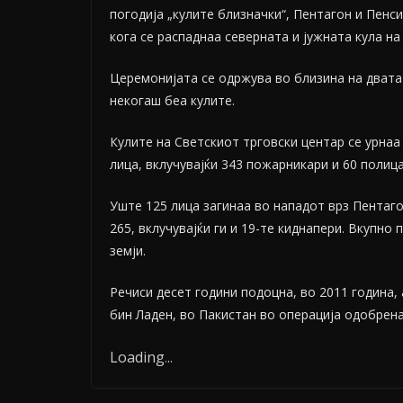
погодија „кулите близначки“, Пентагон и Пенс
кога се распаднаа северната и јужната кула на
Церемонијата се одржува во близина на двата 
некогаш беа кулите.
Кулите на Светскиот трговски центар се урнаа 
лица, вклучувајќи 343 пожарникари и 60 полица
Уште 125 лица загинаа во нападот врз Пентаго
265, вклучувајќи ги и 19-те киднапери. Вкупно
земји.
Речиси десет години подоцна, во 2011 година,
бин Ладен, во Пакистан во операција одобрен
Loading
.
.
.