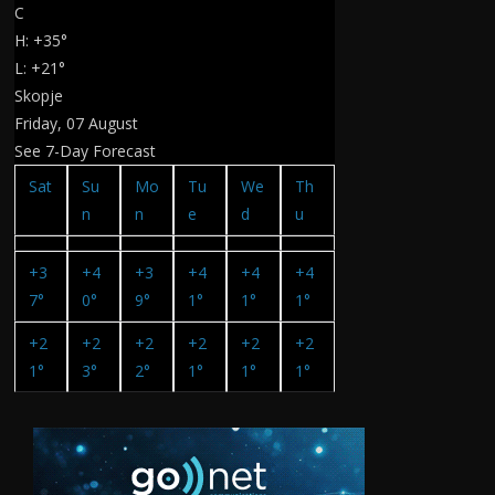
C
H:
+
35°
L:
+
21°
Skopje
Friday, 07 August
See 7-Day Forecast
Sat
Su
Mo
Tu
We
Th
n
n
e
d
u
+
3
+
4
+
3
+
4
+
4
+
4
7°
0°
9°
1°
1°
1°
+
2
+
2
+
2
+
2
+
2
+
2
1°
3°
2°
1°
1°
1°