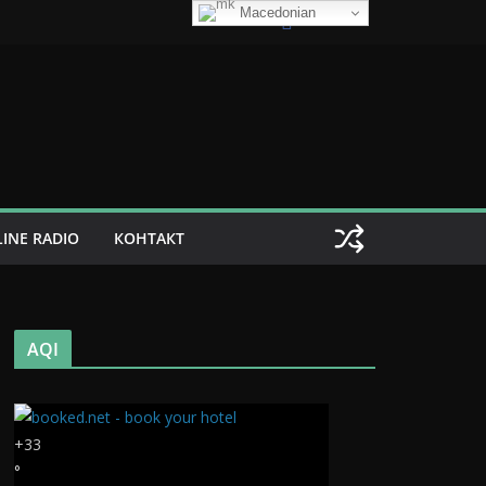
Macedonian
INE RADIO
КОНТАКТ
AQI
+
33
°