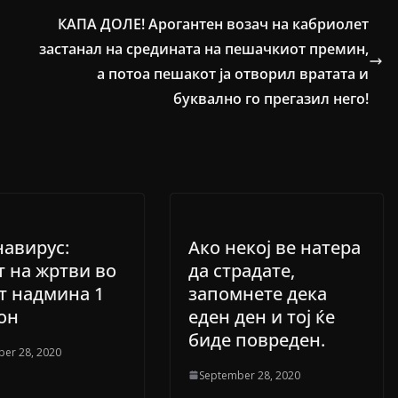
КАПА ДОЛЕ! Арогантен возач на кабриолет
застанал на средината на пешачкиот премин,
а потоа пешакот ја отворил вратата и
буквално го прегазил него!
авирус:
Ако некој ве натера
т на жртви во
да страдате,
т надмина 1
запомнете дека
он
еден ден и тој ќе
биде повреден.
er 28, 2020
September 28, 2020