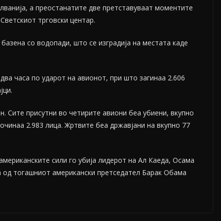
илванија, а преостанатите две претставуваат моментите
 Светскиот трговски центар.
базена со водопади, што се изградија на местата каде
два часа по ударот на авионот, при што загинаа 2.606
јци.
н. Сите присутни во четирите авиони беа убиени, вкупно
 починаа 2.983 лица. Жртвите беа државјани на вкупно 77
 американските сили го убија лидерот на Ал Каеда, Осама
а од тогашниот американски претседател Барак Обама