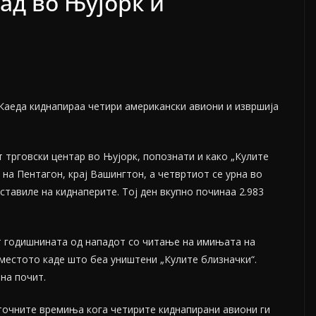
ад во Њујорк и
 Каеда киднапираа четири американски авиони и извршија
т трговски центар во Њујорк, попознати и како „Кулите
 на Пентагон, крај Вашингтон, а четвртиот се урна во
ставиле на киднаперите. Тој ден вкупно починаа 2.983
 годишнината од нападот со читање на имињата на
местото каде што беа уништени „Кулите близначки“.
на почит.
точните времиња кога четирите киднапирани авиони ги