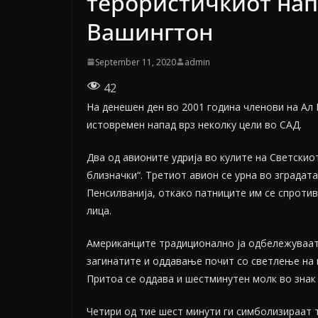
терористичкиот нап
Вашингтон
September 11, 2020
admin
42
На денешен ден во 2001 година членови на Ал
истовремен напад врз неколку цели во САД.
Два од авионите удрија во кулите на Светскио
близначки“. Третиот авион се урна во зградата
Пенсилванија, откако патниците им се спротив
лица.
Американците традиционално ја одбележуваат
загинатите и оддавање почит со светлење на 
Притоа се оддава и шестминутен молк во знак 
Четири од тие шест минути ги симболизираат 