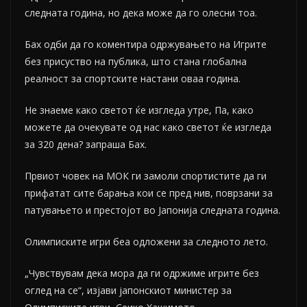
следната година, но дека може да го олесни тоа.
Бах одби да го коментира одржувањето на Игрите
без присуство на публика, што стана глобална
реалност за спортските настани оваа година.
Не знаеме како светот ќе изгледа утре, Па, како
можете да очекувате од нас како светот ќе изгледа
за 320 дена? запраша Бах.
Првиот човек на МОК ги замоли спортистите да ги
прифатат сите барања кои се пред нив, поврзани за
патувањето и престојот во Јапонија следната година.
Олимписките игри беа одложени за следното лето.
„Чувствувам дека мора да ги одржиме игрите без
оглед на се“, изјави јапонскиот министер за