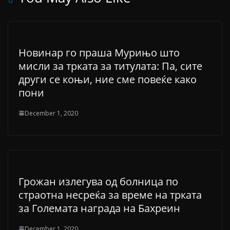
Новинар го праша Мурињо што
мисли за трката за титулата: Па, сите
други се коњи, ние сме повеќе како
пони
December 1, 2020
Грожан излегува од болница по
страотна несреќа за време на трката
за Големата награда на Бахреин
December 1, 2020