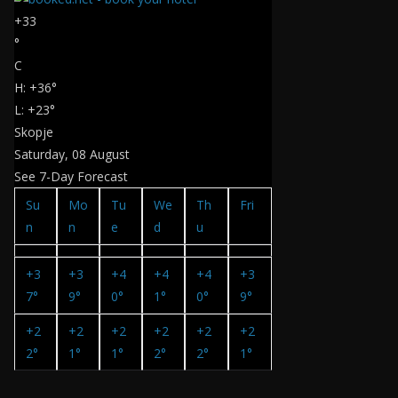
+
33
°
C
H:
+
36°
L:
+
23°
Skopje
Saturday, 08 August
See 7-Day Forecast
Su
Mo
Tu
We
Th
Fri
n
n
e
d
u
+
3
+
3
+
4
+
4
+
4
+
3
7°
9°
0°
1°
0°
9°
+
2
+
2
+
2
+
2
+
2
+
2
2°
1°
1°
2°
2°
1°