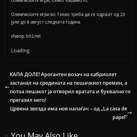
Олимписките игри, Сеико Хашимото.
Олимписките игри во Токио треба да се одржат од 23
јули до 8 август следната година.
Извор: b92.net
Loading
.
.
.
КАПА ДОЛЕ! Арогантен возач на кабриолет
застанал на средината на пешачкиот премин, а
потоа пешакот ја отворил вратата и буквално го
прегазил него!
Црвена звезда има нов напаѓач – од „La casa de
papel“
You May Also Like