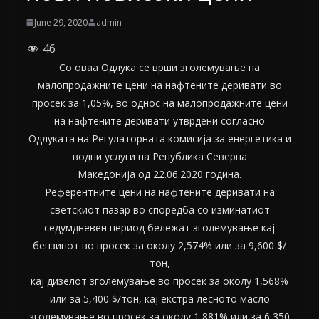
June 29, 2020
admin
46
Со оваа Одлука се врши зголемување на
малопродажните цени на нафтените деривати во
просек за 1,05%, во однос на малопродажните цени
на нафтените деривати утврдени согласно
Одлуката на Регулаторната комисија за енергетика и
водни услуги на Република Северна
Македонија од 22.06.2020 година.
Референтните цени на нафтените деривати на
светскиот пазар во споредба со изминатиот
седумдневен период бележат зголемување кај
бензинот во просек за околу 2,574% или за 9,600 $/
тон,
кај дизелот зголемување во просек за околу 1,568%
или за 5,400 $/тон, кај екстра лесното масло
зголемување во просек за околу 1,881% или за 6,350