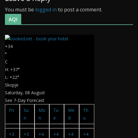
You must be
logged in
to post a comment.
AQI
+
34
°
C
H:
+
37°
L:
+
22°
Skopje
Saturday, 08 August
See 7-Day Forecast
Fri
Su
Mo
Tu
We
Th
n
n
e
d
u
+
3
+
3
+
4
+
4
+
4
+
4