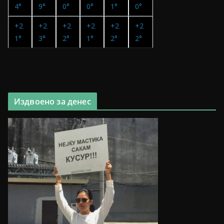
4°
9°
0°
0°
1°
0°
+
2
+
2
+
2
+
2
+
2
+
2
1°
3°
2°
1°
2°
2°
Издвоено за денес