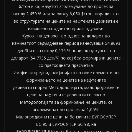
$/тон и кај мазутот зголемување во просек за
околу 2,459 % или за околу 6,050 $/тон, поради што
во структурата на цените на нафтените деривати е
извршено соодветно прилагодување.
Курсот на денарот во однос на доларот во
изминатиот седумдневен период изнесуваше 54,8693
ден/$ и е за околу 0,175 % повисок од курсот на
доларот (54,7735 ден/$) по кој беа формирани цените
со претходната пресметка.
Имајќи ги предвид влијанијата на овие елементи во
формирањето на цените на нафтените
деривати според Методологијата, малопродажните
цени на нафтените деривати согласно
Методологијата за формирање на цените, се
зголемуваат во просек за 1,05%.
Малопродажните цени на бензините ЕУРОСУПЕР
БС-95 и ЕУРОСУПЕР БС-98, на
ЕУРОДИЗЕЛ (Д-Е V) и на Екстра лесното масло за