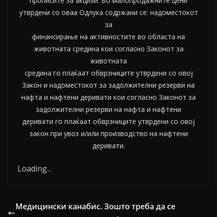
прописите за акцизи. Во малопродажните цени
утврдени со оваа Одлука содржани се: надоместокот
за
финансирање на активностите во областа на
животната средина кои согласно Законот за
животната
средина го плаќаат обврзниците утврдени со овој
Закон и надоместокот за задолжителни резерви на
нафта и нафтени деривати кои согласно Законот за
задолжителни резерви на нафта и нафтени
деривати го плаќаат обврзниците утврдени со овој
закон при увоз и/или производство на нафтени
деривати.
Loading
.
.
.
Медицински канабис. Зошто треба да се