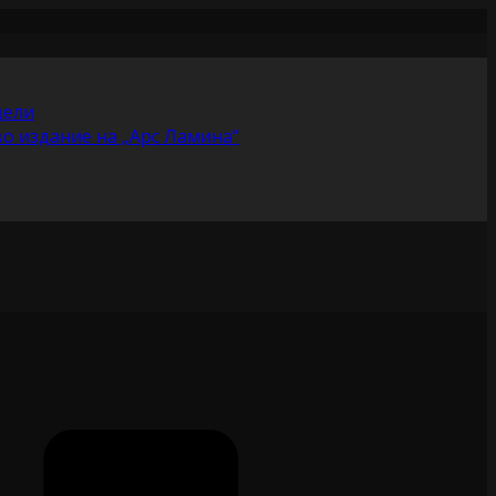
цели
во издание на „Арс Ламина“