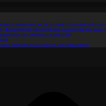
еман открива како да им се посветите на вистинските 
– финансискиот бестселер сега и на македонски јазик, 
а пријателство, еднаквост и мир (DEB)
лноќ
е наша заедничка одговорност кон човештвото“