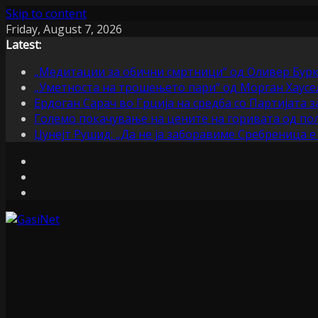
Skip to content
Friday, August 7, 2026
Latest:
„Медитации за обични смртници“ од Оливер Бурк
„Уметноста на трошењето пари“ од Морган Хаусел 
Ердоган Сарач во Грција на средба со Партијата з
Големо покачување на цените на горивата од по
Џунејт Рушид: „Да не ја заборавиме Сребреница 