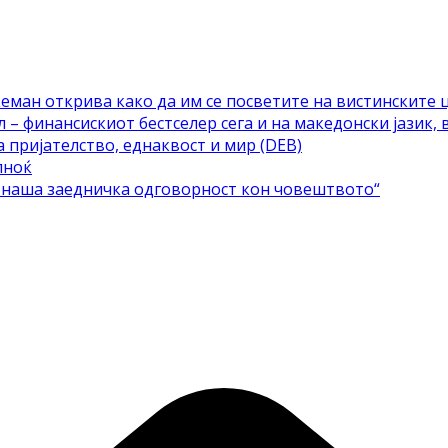
еман открива како да им се посветите на вистинските 
– финансискиот бестселер сега и на македонски јазик, 
а пријателство, еднаквост и мир (DEB)
лноќ
е наша заедничка одговорност кон човештвото“