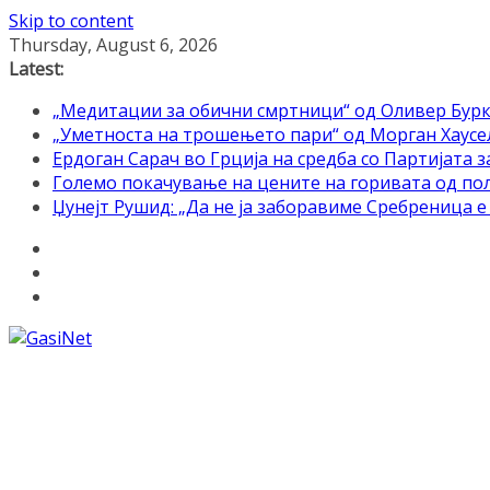
Skip to content
Thursday, August 6, 2026
Latest:
„Медитации за обични смртници“ од Оливер Бурк
„Уметноста на трошењето пари“ од Морган Хаусел 
Ердоган Сарач во Грција на средба со Партијата з
Големо покачување на цените на горивата од по
Џунејт Рушид: „Да не ја заборавиме Сребреница 