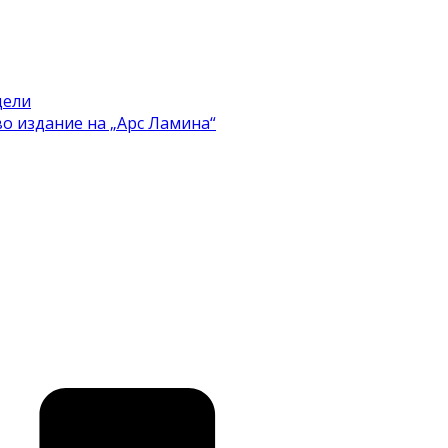
цели
во издание на „Арс Ламина“