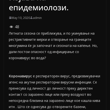
епидемиолози.
May 10, 2020
admin
48
Летната сезона се приближува, и по укинување на
рестриктивните мерки и отворање на границите
многумина ќе ја започнат и сезоната на капење. Но,
дали постои опасност од инфицирање со
коронавирус во вода?
Коронавирус
е респираторен вирус, предизвикувачки
агенс на акутни респираторни вирусни инфекции. Се
пренесува од личност до личност преку директен
контакт со заразено лице или преку воздухот во
непосредна близина на заразено лице кое кашла кива
итн . Што се однесува до отворените базени,