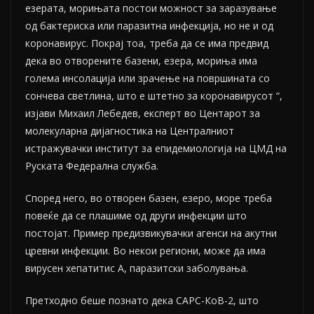
езерата, морињата постои можност за заразување
од бактериска или паразитна инфекција, но не и од
коронавирус. Покрај тоа, треба да се има предвид
дека во отворените базени, езера, мориња има
голема инсолација или зрачење на површината со
сончева светлина, што е штетно за коронавирусот “,
изјави Михаил Лебедев, експерт во Центарот за
молекуларна дијагностика на Централниот
истражувачки институт за епидемиологија на ЦМД на
Руската Федерална служба.
Според него, во отворен базен, езеро, море треба
повеќе да се плашиме од други инфекции што
постојат. Пример предизвикувачки агенси на акутни
цревни инфекции. Во некои региони, може да има
вирусен хепатитис А, паразитски заболувања.
Претходно беше познато дека САРС-КоВ-2, што