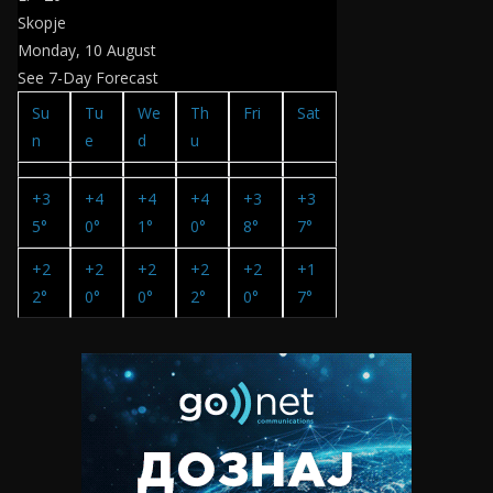
Skopje
Monday, 10 August
See 7-Day Forecast
Su
Tu
We
Th
Fri
Sat
n
e
d
u
+
3
+
4
+
4
+
4
+
3
+
3
5°
0°
1°
0°
8°
7°
+
2
+
2
+
2
+
2
+
2
+
1
2°
0°
0°
2°
0°
7°