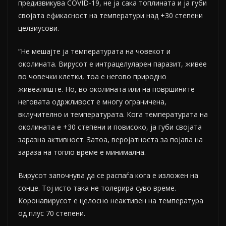
предизвикува COVID-19, не ја сака топлината и ја губи
својата ефикасност на температури над +30 степени
целзиусови.
“Не мешајте ја температурата на човекот и
околината. Вирусот е интрацелуларен паразит, живее
во човечки клетки, тоа е негово природно
живеалиште. Но, во околината или на површините
неговата одржливост е многу ограничена,
вклучително и температурата. Кога температурата на
околината е +30 степени и повисоко, ја губи својата
заразна активност. Затоа, веројатноста за појава на
зараза на топло време е минимална.
Вирусот започнува да се распаѓа кога е изложен на
сонце. Тој исто така не толерира суво време.
Коронавирусот е целосно неактивен на температура
од плус 70 степени.