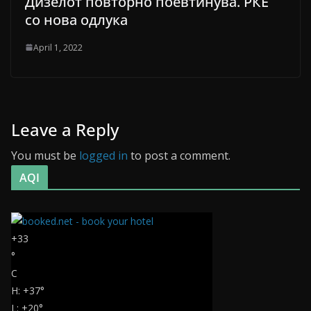
Дизелот повторно поевтинува. РКЕ
со нова одлука
April 1, 2022
Leave a Reply
You must be
logged in
to post a comment.
AQI
+
33
°
C
H:
+
37°
L:
+
20°