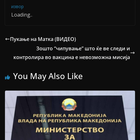
извор
Loading
.
.
.
Пукање на Матка (ВИДЕО)
Зошто “чипување” што ќе ве следи и
контролира во вакцина е невозможна мисија
You May Also Like