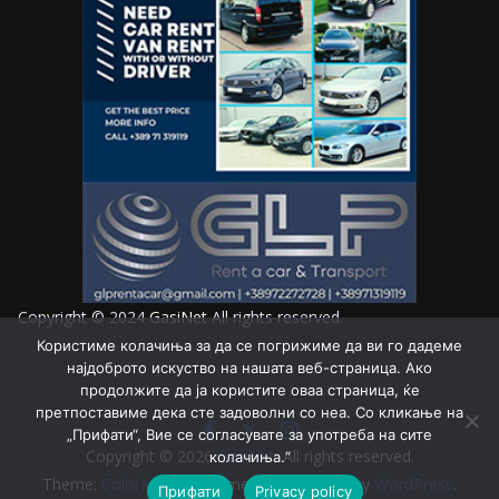
Copyright © 2024
GasiNet
All rights reserved.
Користиме колачиња за да се погрижиме да ви го дадеме
најдоброто искуство на нашата веб-страница. Ако
продолжите да ја користите оваа страница, ќе
претпоставиме дека сте задоволни со неа. Со кликање на
„Прифати“, Вие се согласувате за употреба на сите
Copyright © 2026
GasiNet
. All rights reserved.
колачиња.“
Theme:
ColorMag
by ThemeGrill. Powered by
WordPress
.
Прифати
Privacy policy