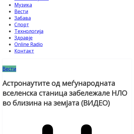
Музика
Вести
Забава
Спорт
Технологија
Здравје
Online Radio
Контакт
Вести
Астронаутите од меѓународната
вселенска станица забележале НЛО
во близина на земјата (ВИДЕО)