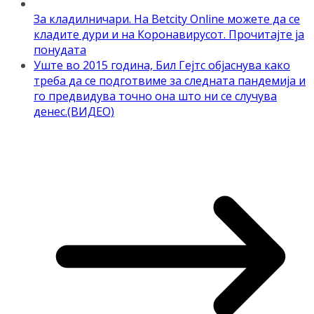
За кладилничари. На Betcity Online можете да се
кладите дури и на Коронавирусот. Прочитајте ја
понудата
Уште во 2015 година, Бил Гејтс објаснува како
треба да се подготвиме за следната пандемија и
го предвидува точно она што ни се случува
денес.(ВИДЕО)