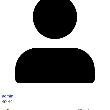
admin
44