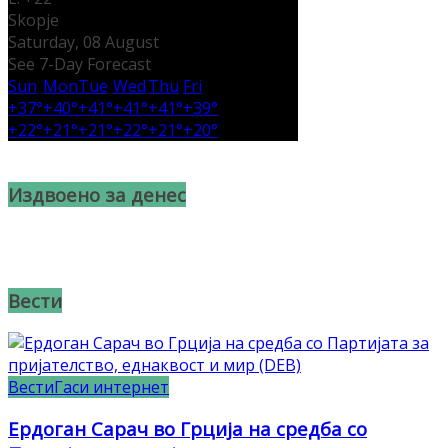
Skopje
Saturday, 08 August
See 7-Day Forecast
Sun
Mon
Tue
Wed
Thu
Fri
+
37°
+
40°
+
41°
+
41°
+
41°
+
39°
+
22°
+
21°
+
21°
+
22°
+
21°
+
20°
Издвоено за денес
Вести
Вести
Гаси интернет
Ердоган Сарач во Грција на средба со