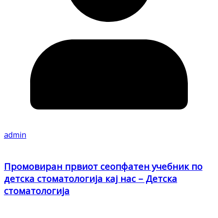
admin
Промовиран првиот сеопфатен учебник по
детска стоматологија кај нас – Детска
стоматологија