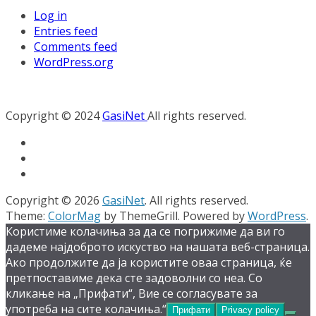
Log in
Entries feed
Comments feed
WordPress.org
Copyright © 2024
GasiNet
All rights reserved.
Copyright © 2026
GasiNet
. All rights reserved.
Theme:
ColorMag
by ThemeGrill. Powered by
WordPress
.
Користиме колачиња за да се погрижиме да ви го
дадеме најдоброто искуство на нашата веб-страница.
Ако продолжите да ја користите оваа страница, ќе
претпоставиме дека сте задоволни со неа. Со
кликање на „Прифати“, Вие се согласувате за
употреба на сите колачиња.“
Прифати
Privacy policy