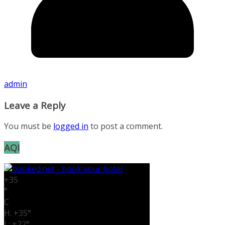
admin
Leave a Reply
You must be
logged in
to post a comment.
AQI
+
35
°
C
H:
+
35°
L:
+
22°