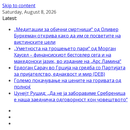
Skip to content
Saturday, August 8, 2026
Latest:
„Медитации за обични смртници“ од Оливер
Буркеман открива како да им се посветите на
вистинските цели
„Уметноста на трошењето пари“ од Морган
Хаусел – финансискиот бестселер сега и на
македонски јазик, во издание на „Арс Ламина“
Ердоган Сарач во Грција на средба со Партијата
за пријателство, еднаквост и мир (DEB)
Големо покачување на цените на горивата од
полноќ
Џунејт Рушид: „Да не ја заборавиме Сребреница
е наша заедничка одговорност кон човештвото“