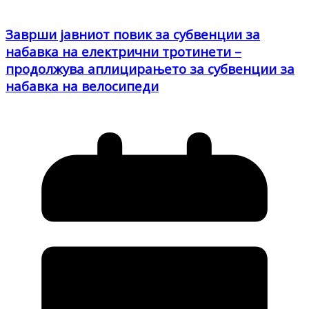
Заврши јавниот повик за субвенции за
набавка на електрични тротинети –
продолжува аплицирањето за субвенции за
набавка на велосипеди