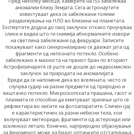
Пред неколку месеци, камерите на ISS забележаа
аномалии близу Земјата. Сега астронаутите
известуваат дека се забележани големи
раздвижувања на НЛО во близина на планетата.
Експертите дојдоа до овој заклучок откако проучуваа
слики и видеа што ги снимија абнормалните извори
на светлина забележани од февруари. Записите
покажуваат како синхронизирано се движат јата од
фрагменти од непознато потекло. Особено
забележано е мазноста на првиот бран по вториот.
Астрофизичарите сè уште не дошле до недвосмислен
заклучок за природата на аномалијата.
Вреди да се напомене дека во вселената, често се
случува судир на разни предмети од природно и
вештачко потекло. Микроскопската прашина, гасот и
плазмата се способни да емитуваат зрачење што се
рефлектира во леќите на фотоапаратите. Сличен сјај
е карактеристичен за разни небесни тела, кои
вклучуваат метеориди, фрагменти од астероиди или
вселенско летало. Конечно, најприродно објаснување
за феноменот може да бидат оптичките отстапувања