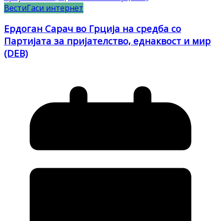
Вести
Гаси интернет
Ердоган Сарач во Грција на средба со
Партијата за пријателство, еднаквост и мир
(DEB)