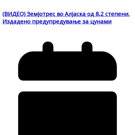
(ВИДЕО) Земјотрес во Алјаска од 8,2 степени.
Издадено предупредување за цунами