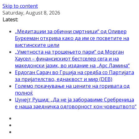
Skip to content
Saturday, August 8, 2026
Latest:
„Медитации за обични смртници“ од Оливер
Буркеман открива како да им се посветите на
вистинските цели
„Уметноста на трошењето пари“ од Морган
Хаусел – финансискиот бестселер сега и на
македонски јазик, во издание на „Арс Ламина“
Ердоган Сарач во Грција на средба со Партијата
за пријателство, еднаквост и мир (DEB)
Големо покачување на цените на горивата од
полноќ
Џунејт Рушид: „Да не ја заборавиме Сребреница
е наша заедничка одговорност кон човештвото“