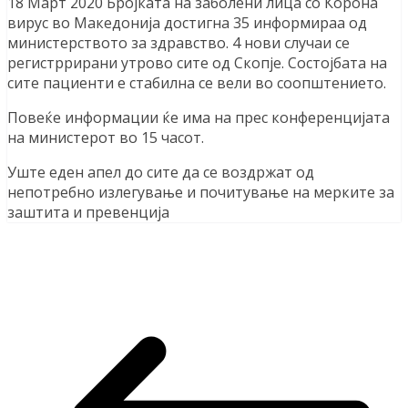
18 Март 2020 Бројката на заболени лица со Корона
вирус во Македонија достигна 35 информираа од
министерството за здравство. 4 нови случаи се
регистррирани утрово сите од Скопје. Состојбата на
сите пациенти е стабилна се вели во соопштението.
Повеќе информации ќе има на прес конференцијата
на министерот во 15 часот.
Уште еден апел до сите да се воздржат од
непотребно излегување и почитување на мерките за
заштита и превенција