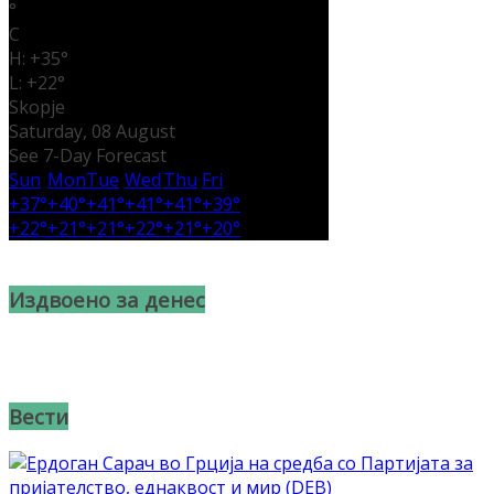
°
C
H:
+
35°
L:
+
22°
Skopje
Saturday, 08 August
See 7-Day Forecast
Sun
Mon
Tue
Wed
Thu
Fri
+
37°
+
40°
+
41°
+
41°
+
41°
+
39°
+
22°
+
21°
+
21°
+
22°
+
21°
+
20°
Издвоено за денес
Вести