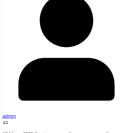
admin
44