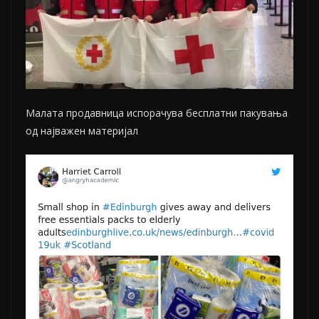
Малата продавница испорачува бесплатни пакувања
од најважен материјал