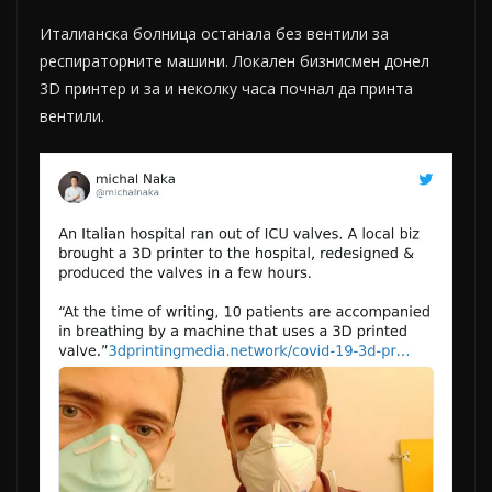
Италианска болница останала без вентили за
респираторните машини. Локален бизнисмен донел
3D принтер и за и неколку часа почнал да принта
вентили.