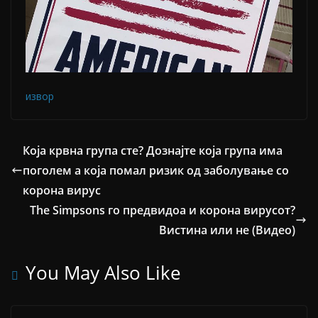
извор
Која крвна група сте? Дознајте која група има
поголем а која помал ризик од заболување со
корона вирус
The Simpsons го предвидоа и корона вирусот?
Вистина или не (Видео)
You May Also Like