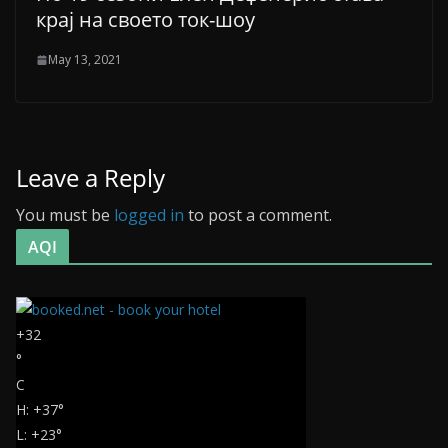
крај на своето ток-шоу
May 13, 2021
Leave a Reply
You must be
logged in
to post a comment.
AQI
+
32
°
C
H:
+
37°
L:
+
23°