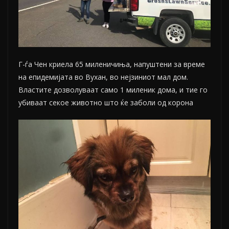
Г-ѓа Чен криела 65 миленичиња, напуштени за време
на епидемијата во Вухан, во нејзиниот мал дом.
Властите дозволуваат само 1 миленик дома, и тие го
убиваат секое животно што ќе заболи од корона