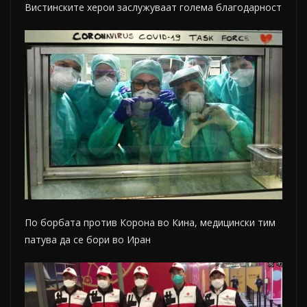
Вистинските херои заслужуваат голема благодарност
По борбата против Корона во Кина, медицински тим
патува да се бори во Иран