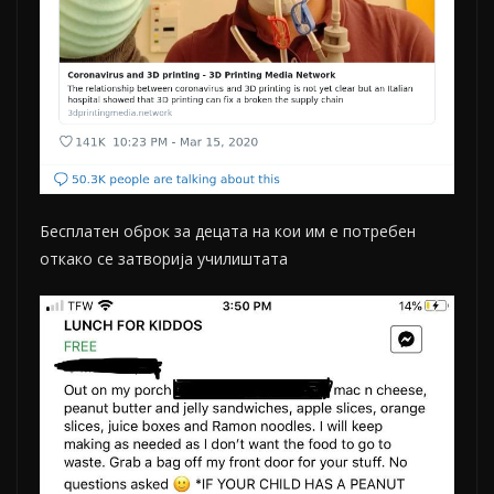
Бесплатен оброк за децата на кои им е потребен
откако се затворија училиштата