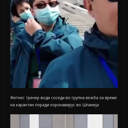
Фитнес тренер води соседи во групна вежба за време
на карантин поради коронавирус во Шпанија