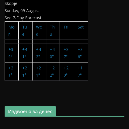
Skopje
Sunday, 09 August
See 7-Day Forecast
Mo
Tu
We
Th
Fri
Sat
n
e
d
u
+
3
+
4
+
4
+
4
+
3
+
3
9°
1°
2°
0°
7°
6°
+
2
+
2
+
2
+
2
+
2
+
1
1°
1°
1°
2°
0°
7°
Издвоено за денес