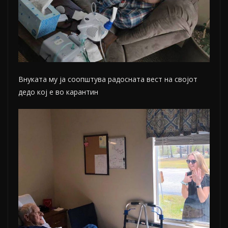
Внуката му ја соопштува радосната вест на својот
дедо кој е во карантин