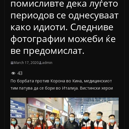
помисливте дека луѓето
периодов се однесуваат
како идиоти. Следниве
фотографии можеби ќе
ве предомислат.
March 17, 2020
admin
43
По борбата против Корона во Кина, медицинскиот
тим патува да се бори во Италија. Вистински херои