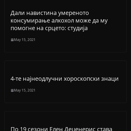
Дали навистина умереното
консумирање алкохол може да му
помогне на срцето: студија
May 15, 2021
4-те најнеодлучни хороскопски знаци
May 15, 2021
По 19 сезони Елен Деџенерис става