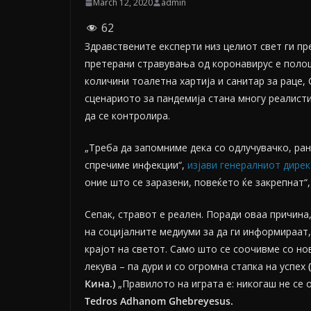
March 12, 2020
admin
62
Здравствените експерти низ целиот свет ги пр
претерани стравувања од коронавирус е полош
количини тоалетна хартија и санитар за раце,
сценариото за пандемија стана многу реалист
да се контролира.
„Треба да запомниме дека со одлучувачко, ра
спречиме инфекции“,
изјави генералниот дирек
оние што се заразени, повеќето ќе закрепнат“,
Сепак, стравот е реален. Поради оваа причина
на социјалните медиуми за да ги информираат, 
крајот на светот. Само што се соочивме со нов
лекува – па дури и со огромна стапка на успех
Кина.)
„Правилото на играта е: никогаш не се о
Tedros Adhanom Ghebreyesus.