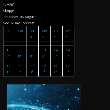
L:
+
20°
Skopje
Thursday, 06 August
See 7-Day Forecast
Fri
Sat
Su
Mo
Tu
We
n
n
e
d
+
3
+
3
+
3
+
3
+
4
+
4
6°
8°
8°
9°
0°
0°
+
2
+
2
+
2
+
2
+
2
+
2
1°
2°
3°
1°
1°
0°