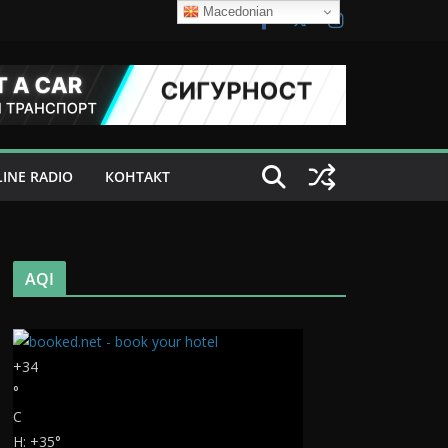
Macedonian
INE RADIO
КОНТАКТ
AQI
+
34
°
C
H:
+
35°