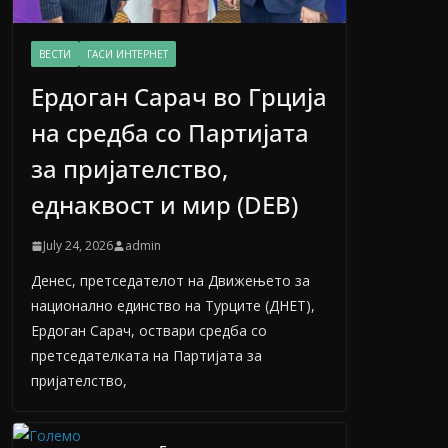
ВЕСТИ
ГАСИ ИНТЕРНЕТ
Ердоган Сарач во Грција
на средба со Партијата
за пријателство,
еднаквост и мир (DEB)
July 24, 2026
admin
Денес, претседателот на Движењето за
национално единство на Турците (ДНЕТ),
Ердоган Сарач, оствари средба со
претседателката на Партијата за
пријателство,