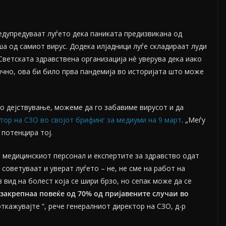
едупредуваат луѓето дека паниката предизвикана од
а од самиот вирус. Додека илјадници луѓе складираат луди
 Светската здравствена организација нè уверува дека иако
ично, ова би било прва пандемија во историјата што може
но дејствување, можеме да го забавиме вирусот и да
тор на СЗО во својот брифинг за медиуми на 9 март
. „Меѓу
 потенцира тој.
, медицинскиот персонал и експертите за здравство одат
советуваат и уверат луѓето – не, не сме на работ на
 вид на болест која се шири брзо, но сепак може да се
(закрепнаа повеќе од 70% од пријавените случаи во
ткажувајте “, рече генералниот директор на СЗО, д-р