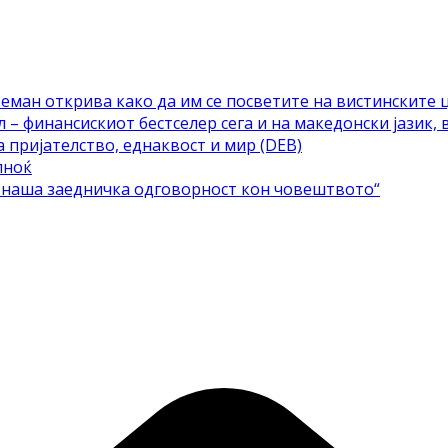
еман открива како да им се посветите на вистинските 
– финансискиот бестселер сега и на македонски јазик, 
а пријателство, еднаквост и мир (DEB)
лноќ
е наша заедничка одговорност кон човештвото“