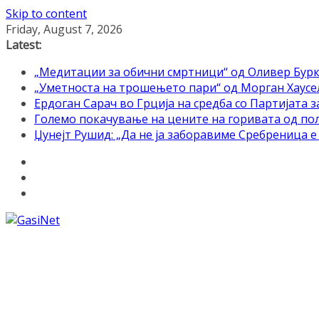
Skip to content
Friday, August 7, 2026
Latest:
„Медитации за обични смртници“ од Оливер Бурк
„Уметноста на трошењето пари“ од Морган Хаусел 
Ердоган Сарач во Грција на средба со Партијата з
Големо покачување на цените на горивата од по
Џунејт Рушид: „Да не ја заборавиме Сребреница 