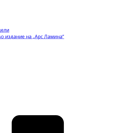
цели
во издание на „Арс Ламина“