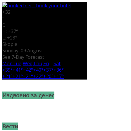
+
32
°
C
H:
+
37°
L:
+
23°
Skopje
Sunday, 09 August
See 7-Day Forecast
Mon
Tue
Wed
Thu
Fri
Sat
+
39°
+
41°
+
42°
+
40°
+
37°
+
36°
+
21°
+
21°
+
21°
+
22°
+
20°
+
17°
Издвоено за денес
Вести