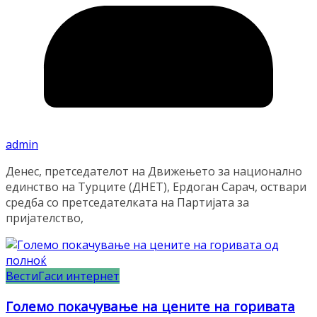
admin
Денес, претседателот на Движењето за национално
единство на Турците (ДНЕТ), Ердоган Сарач, оствари
средба со претседателката на Партијата за
пријателство,
Вести
Гаси интернет
Големо покачување на цените на горивата