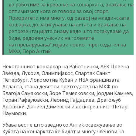
да работиме за кревање на кошарката, враќање на
оптимизмот кога се говори за овој спорт.
Приоритети има многу, од развој на младинската
кошарка, до засилување на лигата и враќање на
репрезентацијата онаму каде што посакуваме да
биде, редовен учесник на големите
натпреварувања“,изјави новиот претседател на
МКФ, Перо Антиќ.
Некогашниот кошаркар на Работнички, АЕК Црвена
Звезда, Лукоил, Олимпијакос, Спартак Санкт
Петербург, Локомотив Кубан и НБА франшизата
Атланта, стана деветти претседател на МКФ по
Благоја Самакоски, Зоре Темелковски, Јордан Камчев,
Горан Рафајловски, Леонид Гајдаџиев, Драгољуб
Арсовски, Даниел Димевски и доскорешниот Петар
Наумоски.
Убава вест е што заедно со Антиќ освежување во
Куќата на кошарката ќе бидат и многу членови на