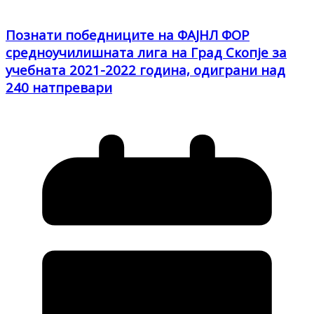
Познати победниците на ФАЈНЛ ФОР
средноучилишната лига на Град Скопје за
учебната 2021-2022 година, одиграни над
240 натпревари