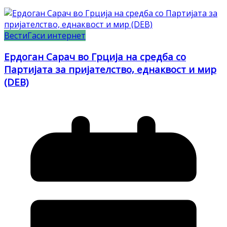
Вести
Гаси интернет
Ердоган Сарач во Грција на средба со
Партијата за пријателство, еднаквост и мир
(DEB)