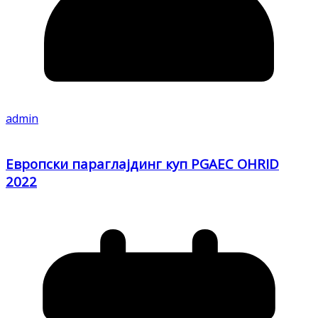
admin
Европски параглајдинг куп PGAEC OHRID
2022