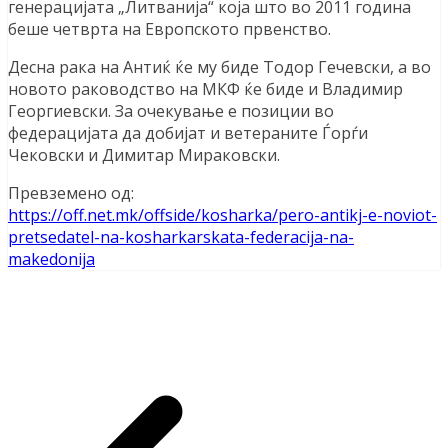
генерацијата „Литванија“ која што во 2011 година
беше четврта на Европското првенство.
Десна рака на Антиќ ќе му биде Тодор Гечевски, а во
новото раководство на МКФ ќе биде и Владимир
Георгиевски. За очекување е позиции во
федерацијата да добијат и ветераните Ѓорѓи
Чековски и Димитар Мираковски.
Превземено од:
https://off.net.mk/offside/kosharka/pero-antikj-e-noviot-
pretsedatel-na-kosharkarskata-federacija-na-
makedonija