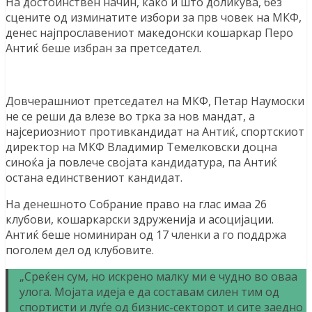
На достоинствен начин, како и што доликува, без
сцените од изминатите избори за прв човек на МКФ,
денес најпрославениот македонски кошаркар Перо
Антиќ беше избран за претседател.
Довчерашниот претседател на МКФ, Петар Наумоски
не се реши да влезе во трка за нов мандат, а
најсериозниот противкандидат на Антиќ, спортскиот
директор на МКФ Владимир Темелковски доцна
синоќа ја повлече својата кандидатура, па Антиќ
остана единствениот кандидат.
На денешното Собрание право на глас имаа 26
клубови, кошаркарски здруженија и асоцијации.
Антиќ беше номиниран од 17 членки а го поддржа
поголем дел од клубовите.
„Среќен сум, но искрено малку ми е чудно во оваа
улога. Мојата идеја е да составам силен тим од
спортисти и луѓе од бизнис-секторот и сите заедно