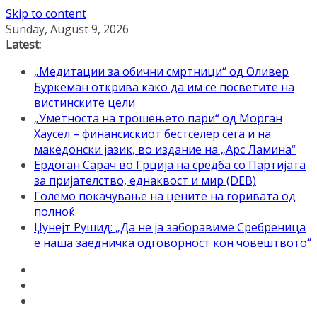
Skip to content
Sunday, August 9, 2026
Latest:
„Медитации за обични смртници“ од Оливер
Буркеман открива како да им се посветите на
вистинските цели
„Уметноста на трошењето пари“ од Морган
Хаусел – финансискиот бестселер сега и на
македонски јазик, во издание на „Арс Ламина“
Ердоган Сарач во Грција на средба со Партијата
за пријателство, еднаквост и мир (DEB)
Големо покачување на цените на горивата од
полноќ
Џунејт Рушид: „Да не ја заборавиме Сребреница
е наша заедничка одговорност кон човештвото“