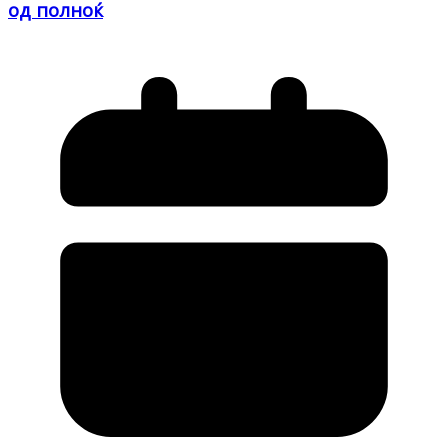
од полноќ